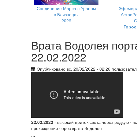
Соединение Марса с Ураном
Эфемери
в Близнецах
АстроРа
2026
С
Горос
Врата Водолея порта
22.02.2022
Опубликовано вс, 20/02/2022 - 02:26 пользовате
22.02.2022
- высокий приток света через редкую чис
прохождение через врата Водолея