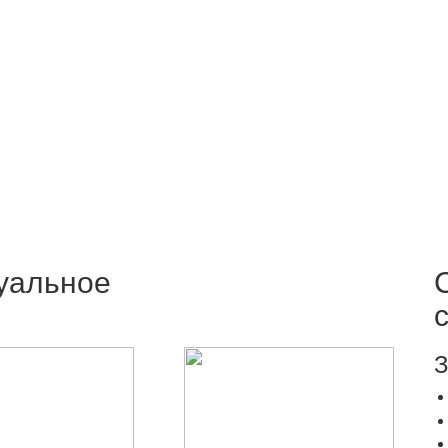
уальное
З