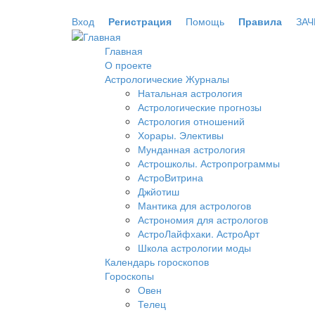
Перейти к основному содержанию
Вход
Регистрация
Помощь
Правила
ЗАЧ
Главная
О проекте
Астрологические Журналы
Натальная астрология
Астрологические прогнозы
Астрология отношений
Хорары. Элективы
Мунданная астрология
Астрошколы. Астропрограммы
АстроВитрина
Джйотиш
Мантика для астрологов
Астрономия для астрологов
АстроЛайфхаки. АстроАрт
Школа астрологии моды
Календарь гороскопов
Гороскопы
Овен
Телец