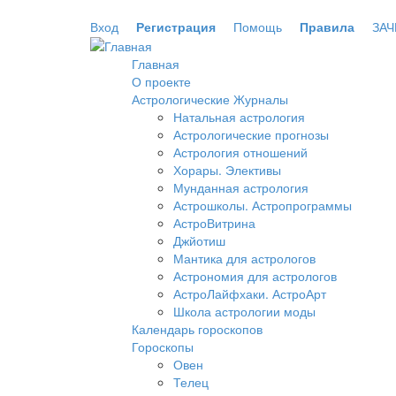
Перейти к основному содержанию
Вход
Регистрация
Помощь
Правила
ЗАЧ
Главная
О проекте
Астрологические Журналы
Натальная астрология
Астрологические прогнозы
Астрология отношений
Хорары. Элективы
Мунданная астрология
Астрошколы. Астропрограммы
АстроВитрина
Джйотиш
Мантика для астрологов
Астрономия для астрологов
АстроЛайфхаки. АстроАрт
Школа астрологии моды
Календарь гороскопов
Гороскопы
Овен
Телец