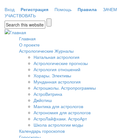
Перейти к основному содержанию
Вход
Регистрация
Помощь
Правила
ЗАЧЕМ
УЧАСТВОВАТЬ
Форма поиска
Главная
О проекте
Астрологические Журналы
Натальная астрология
Астрологические прогнозы
Астрология отношений
Хорары. Элективы
Мунданная астрология
Астрошколы. Астропрограммы
АстроВитрина
Джйотиш
Мантика для астрологов
Астрономия для астрологов
АстроЛайфхаки. АстроАрт
Школа астрологии моды
Календарь гороскопов
Гороскопы