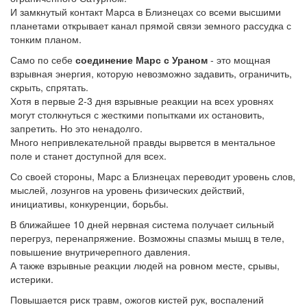
И замкнутый контакт Марса в Близнецах со всеми высшими
планетами открывает канал прямой связи земного рассудка с
тонким планом.
Само по себе
соединение Марс с Ураном
- это мощная
взрывная энергия, которую невозможно задавить, ограничить,
скрыть, спрятать.
Хотя в первые 2-3 дня взрывные реакции на всех уровнях
могут столкнуться с жесткими попытками их остановить,
запретить. Но это ненадолго.
Много непривлекательной правды вырвется в ментальное
поле и станет доступной для всех.
Со своей стороны, Марс а Близнецах переводит уровень слов,
мыслей, лозунгов на уровень физических действий,
инициативы, конкуренции, борьбы.
В ближайшее 10 дней нервная система получает сильный
перегруз, перенапряжение. Возможны спазмы мышц в теле,
повышение внутричерепного давления.
А также взрывные реакции людей на ровном месте, срывы,
истерики.
Повышается риск травм, ожогов кистей рук, воспалений