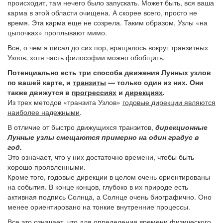
происходит, там нечего было запускать. Может быть, вся ваша
карма в этой области очищена. А скорее всего, просто не
время. Эта карма еще не созрела. Таким образом, Узлы «на
цыпочках» проплывают мимо.
Все, о чем я писал до сих пор, вращалось вокруг транзитных
Узлов, хотя часть философии можно обобщить.
Потенциально есть три способа движения Лунных узлов
по вашей карте, и
транзиты
— только один из них. Они
также движутся в
прогрессиях
и
дирекциях
.
Из трех методов «транзита Узлов»
годовые дирекции являются
наиболее надежными
.
В отличие от быстро движущихся транзитов,
дирекционные
Лунные узлы смещаются примерно на один градус в
год.
Это означает, что у них достаточно времени, чтобы быть
хорошо проявленными.
Кроме того, годовые дирекции в целом очень ориентированы
на события. В конце концов, глубоко в их природе есть
активная подпись Солнца, а Солнце очень биографично. Оно
менее ориентировано на тонкие внутренние процессы.
Все это означает, что для определения времени физического