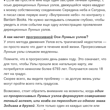
осью дирекционных Лунных узлов, движущейся через квадрат
к моему собственному соединению Середина неба и Сатурна,
я писал свою первую книгу «Внутреннее небо» по контракту с
Bantam Books. Не нужно заглядывать слишком глубоко, чтобы
увидеть в этом событии еще одну иллюстрацию проявления
дирекционных Лунных узлов.
А как насчет
прогрессивной
Оси Лунных узлов?
У этого метода движения Узлов есть трагический недостаток —
он просто мало что дает в течение всей жизни. Прогрессивные
Лунные узлы слишком медленны.
Помните, что в прогрессиях день равен году. Это означает, что
для того, чтобы Узлы прошли всю натальную карту, им
потребуется немногим более 6793 лет. Получается около 18
лет на градус.
Скорее всего, вы видите проблему — за долгую жизнь узлы
могут пройти всего пять градусов.
Возможно, стоит обратить внимание на моменты, когда
один
из прогрессивных Лунных узлов формирует совершенно
точный аспект, или когда он переходит из одного знака
Зодиака в другой
. Хотя только один из каждых шести или