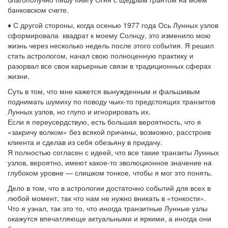
банковском счете.
♦ С другой стороны, когда осенью 1977 года Ось Лунных узлов
сформировала квадрат к моему Солнцу, это изменило мою
жизнь через несколько недель после этого события. Я решил
стать астрологом, начал свою полноценную практику и
разорвал все свои карьерные связи в традиционных сферах
жизни.
Суть в том, что мне кажется вынужденным и фальшивым
поднимать шумиху по поводу чьих-то предстоящих транзитов
Лунных узлов, но глупо и игнорировать их.
Если я переусердствую, есть большая вероятность, что я
«закричу волком» без всякой причины, возможно, расстроив
клиента и сделав из себя обезьяну в придачу.
Я полностью согласен с идеей, что все такие транзиты Лунных
узлов, вероятно, имеют какое-то эволюционное значение на
глубоком уровне — слишком тонкое, чтобы я мог это понять.
Дело в том, что в астрологии достаточно событий для всех в
любой момент, так что нам не нужно вникать в «тонкости».
Что я узнал, так это то, что иногда транзитные Лунные узлы
окажутся впечатляюще актуальными и яркими, а иногда они