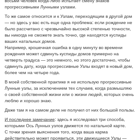
восьми человек когда-либо испытает смену знаков
прогрессивными Лунными узлами.
То же самое относится и к Узлам, переходящим в другой дом
— но здесь у вас есть еще одна проблема: если рождение не
было рассчитано с чрезвычайно высокой степенью точности,
вы никогда не сможете знать точно, где находятся куспиды
ваших натальных домов.
Например, крошечная ошибка в одну минуту во времени
рождения может сдвинуть куспиды домов примерно на
четверть градуса — это немного, но этого достаточно, чтобы
сдвинуть дату, когда прогрессивные Узлы входят в новый дом,
более чем на четыре года.
В моей собственной практике я не использую прогрессивные
Лунные узлы, за исключением тех случаев, когда размышляю
о своей собственной жизни или о жизни людей, которых очень
люблю и хорошо знаю.
Даже там я на самом деле не получил от них большой пользы.
И последнее замечание
: здесь я исследовал три способа,
которыми Ось Лунных узлов движется по натальной карте.
С точки зрения выяснения того, когда ваша карма
действительно может проявиться, эти движущиеся Узлы —