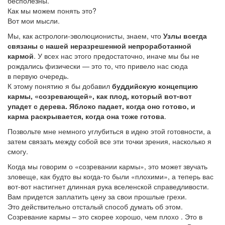
бесполезны.
Как мы можем понять это?
Вот мои мысли.
Мы, как астрологи-эволюционисты, знаем, что
Узлы всегда
связаны с нашей неразрешенной непроработанной
кармой
. У всех нас этого предостаточно, иначе мы бы не
рождались физически — это то, что привело нас сюда
в первую очередь.
К этому понятию я бы добавил
буддийскую концепцию
кармы, «созревающей», как плод, который вот-вот
упадет с дерева. Яблоко падает, когда оно готово, и
карма раскрывается, когда она тоже готова
.
Позвольте мне немного углубиться в идею этой готовности, а
затем связать между собой все эти точки зрения, насколько я
смогу.
Когда мы говорим о «созревании кармы», это может звучать
зловеще, как будто вы когда-то были «плохими», а теперь вас
вот-вот настигнет длинная рука вселенской справедливости.
Вам придется заплатить цену за свои прошлые грехи.
Это действительно отсталый способ думать об этом.
Созревание кармы – это скорее хорошо, чем плохо . Это в