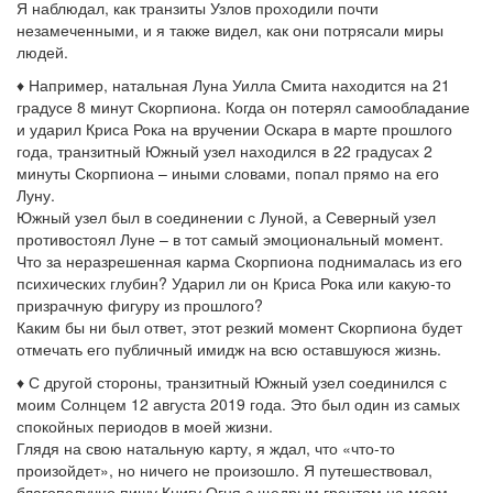
Я наблюдал, как транзиты Узлов проходили почти
незамеченными, и я также видел, как они потрясали миры
людей.
♦ Например, натальная Луна Уилла Смита находится на 21
градусе 8 минут Скорпиона. Когда он потерял самообладание
и ударил Криса Рока на вручении Оскара в марте прошлого
года, транзитный Южный узел находился в 22 градусах 2
минуты Скорпиона – иными словами, попал прямо на его
Луну.
Южный узел был в соединении с Луной, а Северный узел
противостоял Луне – в тот самый эмоциональный момент.
Что за неразрешенная карма Скорпиона поднималась из его
психических глубин? Ударил ли он Криса Рока или какую-то
призрачную фигуру из прошлого?
Каким бы ни был ответ, этот резкий момент Скорпиона будет
отмечать его публичный имидж на всю оставшуюся жизнь.
♦ С другой стороны, транзитный Южный узел соединился с
моим Солнцем 12 августа 2019 года. Это был один из самых
спокойных периодов в моей жизни.
Глядя на свою натальную карту, я ждал, что «что-то
произойдет», но ничего не произошло. Я путешествовал,
благополучно пишу Книгу Огня с щедрым грантом на моем