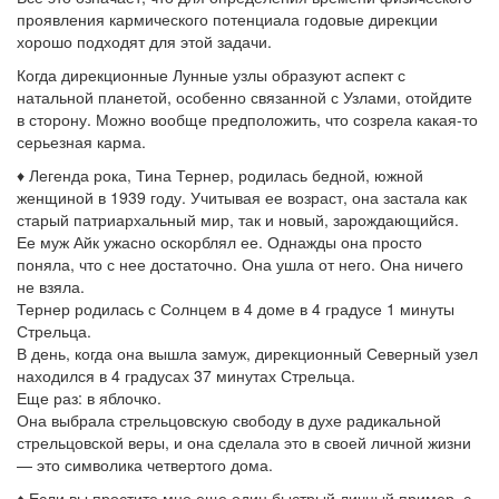
проявления кармического потенциала годовые дирекции
хорошо подходят для этой задачи.
Когда дирекционные Лунные узлы образуют аспект с
натальной планетой, особенно связанной с Узлами, отойдите
в сторону. Можно вообще предположить, что созрела какая-то
серьезная карма.
♦ Легенда рока, Тина Тернер, родилась бедной, южной
женщиной в 1939 году. Учитывая ее возраст, она застала как
старый патриархальный мир, так и новый, зарождающийся.
Ее муж Айк ужасно оскорблял ее. Однажды она просто
поняла, что с нее достаточно. Она ушла от него. Она ничего
не взяла.
Тернер родилась с Солнцем в 4 доме в 4 градусе 1 минуты
Стрельца.
В день, когда она вышла замуж, дирекционный Северный узел
находился в 4 градусах 37 минутах Стрельца.
Еще раз: в яблочко.
Она выбрала стрельцовскую свободу в духе радикальной
стрельцовской веры, и она сделала это в своей личной жизни
— это символика четвертого дома.
♦ Если вы простите мне еще один быстрый личный пример, с