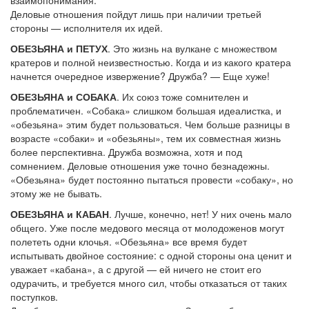
взаимопонимания.
Деловые отношения пойдут лишь при наличии третьей
стороны — исполнителя их идей.
ОБЕЗЬЯНА и ПЕТУХ
. Это жизнь на вулкане с множеством
кратеров и полной неизвестностью. Когда и из какого кратера
начнется очередное извержение? Дружба? — Еще хуже!
ОБЕЗЬЯНА и СОБАКА
. Их союз тоже сомнителен и
проблематичен. «Собака» слишком большая идеалистка, и
«обезьяна» этим будет пользоваться. Чем больше разницы в
возрасте «собаки» и «обезьяны», тем их совместная жизнь
более перспективна. Дружба возможна, хотя и под
сомнением. Деловые отношения уже точно безнадежны.
«Обезьяна» будет постоянно пытаться провести «собаку», но
этому же не бывать.
ОБЕЗЬЯНА и КАБАН
. Лучше, конечно, нет! У них очень мало
общего. Уже после медового месяца от молодоженов могут
полететь одни клочья. «Обезьяна» все время будет
испытывать двойное состояние: с одной стороны она ценит и
уважает «кабана», а с другой — ей ничего не стоит его
одурачить, и требуется много сил, чтобы отказаться от таких
поступков.