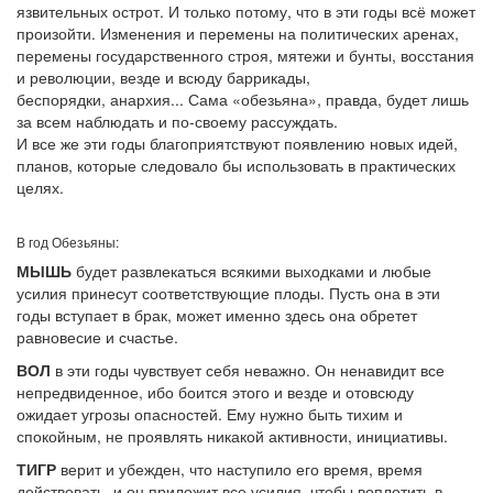
язвительных острот. И только потому, что в эти годы всё может
произойти. Изменения и перемены на политических аренах,
перемены государственного строя, мятежи и бунты, восстания
и революции, везде и всюду баррикады,
беспорядки, анархия... Сама «обезьяна», правда, будет лишь
за всем наблюдать и по-своему рассуждать.
И все же эти годы благоприятствуют появлению новых идей,
планов, которые следовало бы использовать в практических
целях.
В год Обезьяны:
МЫШЬ
будет развлекаться всякими выходками и любые
усилия принесут соответствующие плоды. Пусть она в эти
годы вступает в брак, может именно здесь она обретет
равновесие и счастье.
ВОЛ
в эти годы чувствует себя неважно. Он ненавидит все
непредвиденное, ибо боится этого и везде и отовсюду
ожидает угрозы опасностей. Ему нужно быть тихим и
спокойным, не проявлять никакой активности, инициативы.
ТИГР
верит и убежден, что наступило его время, время
действовать, и он приложит все усилия, чтобы воплотить в