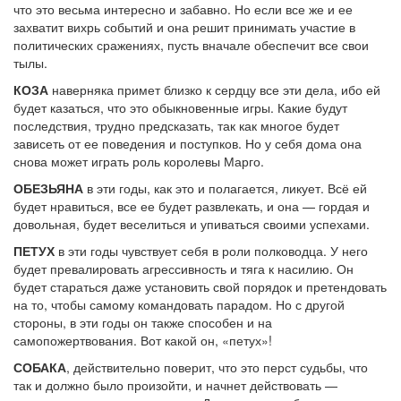
что это весьма интересно и забавно. Но если все же и ее
захватит вихрь событий и она решит принимать участие в
политических сражениях, пусть вначале обеспечит все свои
тылы.
КОЗА
наверняка примет близко к сердцу все эти дела, ибо ей
будет казаться, что это обыкновенные игры. Какие будут
последствия, трудно предсказать, так как многое будет
зависеть от ее поведения и поступков. Но у себя дома она
снова может играть роль королевы Марго.
ОБЕЗЬЯНА
в эти годы, как это и полагается, ликует. Всё ей
будет нравиться, все ее будет развлекать, и она — гордая и
довольная, будет веселиться и упиваться своими успехами.
ПЕТУХ
в эти годы чувствует себя в роли полководца. У него
будет превалировать агрессивность и тяга к насилию. Он
будет стараться даже установить свой порядок и претендовать
на то, чтобы самому командовать парадом. Но с другой
стороны, в эти годы он также способен и на
самопожертвования. Вот какой он, «петух»!
СОБАКА
, действительно поверит, что это перст судьбы, что
так и должно было произойти, и начнет действовать —