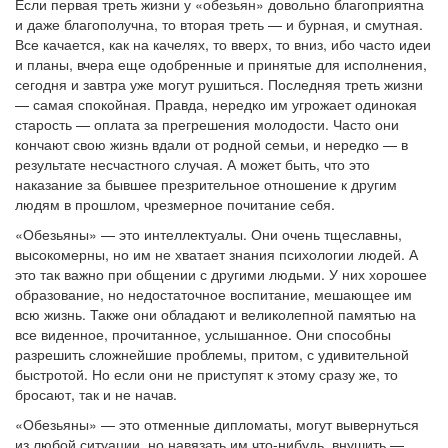
Если первая треть жизни у «обезьян» довольно благоприятна
и даже благополучна, то вторая треть — и бурная, и смутная.
Все качается, как на качелях, то вверх, то вниз, ибо часто идеи
и планы, вчера еще одобренные и принятые для исполнения,
сегодня и завтра уже могут рушиться. Последняя треть жизни
— самая спокойная. Правда, нередко им угрожает одинокая
старость — оплата за прегрешения молодости. Часто они
кончают свою жизнь вдали от родной семьи, и нередко — в
результате несчастного случая. А может быть, что это
наказание за бывшее презрительное отношение к другим
людям в прошлом, чрезмерное почитание себя.
«Обезьяны» — это интеллектуалы. Они очень тщеславны,
высокомерны, но им не хватает знания психологии людей. А
это так важно при общении с другими людьми. У них хорошее
образование, но недостаточное воспитание, мешающее им
всю жизнь. Также они обладают и великолепной памятью на
все виденное, прочитанное, услышанное. Они способны
разрешить сложнейшие проблемы, притом, с удивительной
быстротой. Но если они не приступят к этому сразу же, то
бросают, так и не начав.
«Обезьяны» — это отменные дипломаты, могут вывернуться
из любой ситуации, но навязать им что-нибудь, внушить —