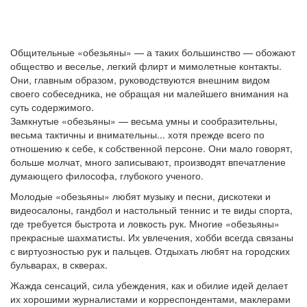
Общительные «обезьяны» — а таких большинство — обожают
общество и веселье, легкий флирт и мимолетные контакты.
Они, главным образом, руководствуются внешним видом
своего собеседника, не обращая ни малейшего внимания на
суть содержимого.
Замкнутые «обезьяны» — весьма умны и сообразительны,
весьма тактичны и внимательны... хотя прежде всего по
отношению к себе, к собственной персоне. Они мало говорят,
больше молчат, много записывают, производят впечатление
думающего философа, глубокого ученого.
Молодые «обезьяны» любят музыку и песни, дискотеки и
видеосалоны, гандбол и настольный теннис и те виды спорта,
где требуется быстрота и ловкость рук. Многие «обезьяны»
прекрасные шахматисты. Их увлечения, хобби всегда связаны
с виртуозностью рук и пальцев. Отдыхать любят на городских
бульварах, в скверах.
Жажда сенсаций, сила убеждения, как и обилие идей делает
их хорошими журналистами и корреспондентами, маклерами