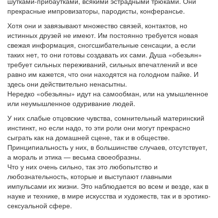
шутками-прибаутками, всякими эстрадными трюками. Они
прекрасные импровизаторы, пародисты, конферансье.
Хотя они и завязывают множество связей, контактов, но
истинных друзей не имеют. Им постоянно требуется новая
свежая информация, сногсшибательные сенсации, а если
таких нет, то они готовы создавать их сами. Душа «обезьян»
требует сильных переживаний, сильных впечатлений и все
равно им кажется, что они находятся на голодном пайке. И
здесь они действительно ненасытны.
Нередко «обезьяны» идут на самообман, или на умышленное
или неумышленное одуривание людей.
У них слабые отцовские чувства, сомнительный материнский
инстинкт, но если надо, то эти роли они могут прекрасно
сыграть как на домашней сцене, так и в обществе.
Принципиальность у них, в большинстве случаев, отсутствует,
а мораль и этика — весьма своеобразны.
Что у них очень сильно, так это любопытство и
любознательность, которые и выступают главными
импульсами их жизни. Это наблюдается во всем и везде, как в
науке и технике, в мире искусства и художеств, так и в эротико-
сексуальной сфере.