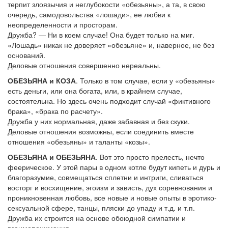
терпит злоязычия и неглубокости «обезьяны», а та, в свою
очередь, самодовольства «лошади», ее любви к
неопределенности и просторам.
Дружба? — Ни в коем случае! Она будет только на миг.
«Лошадь» никак не доверяет «обезьяне» и, наверное, не без
оснований.
Деловые отношения совершенно нереальны.
ОБЕЗЬЯНА и КОЗА
. Только в том случае, если у «обезьяны»
есть деньги, или она богата, или, в крайнем случае,
состоятельна. Но здесь очень подходит случай «фиктивного
брака», «брака по расчету».
Дружба у них нормальная, даже забавная и без скуки.
Деловые отношения возможны, если соединить вместе
отношения «обезьяны» и таланты «козы».
ОБЕЗЬЯНА и ОБЕЗЬЯНА
. Вот это просто прелесть, нечто
феерическое. У этой пары в одном котле будут кипеть и дурь и
благоразумие, совмещаться сплетни и интриги, сливаться
восторг и восхищение, эгоизм и зависть, дух соревнования и
проникновенная любовь, все новые и новые опыты в эротико-
сексуальной сфере, танцы, пляски до упаду и т.д. и т.п.
Дружба их строится на основе обоюдной симпатии и