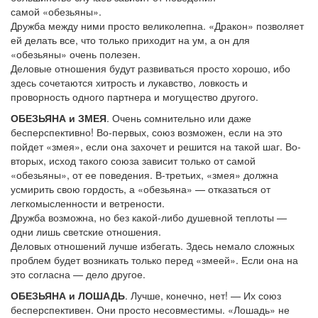
самой «обезьяны».
Дружба между ними просто великолепна. «Дракон» позволяет
ей делать все, что только приходит на ум, а он для
«обезьяны» очень полезен.
Деловые отношения будут развиваться просто хорошо, ибо
здесь сочетаются хитрость и лукавство, ловкость и
проворность одного партнера и могущество другого.
ОБЕЗЬЯНА и ЗМЕЯ
. Очень сомнительно или даже
бесперспективно! Во-первых, союз возможен, если на это
пойдет «змея», если она захочет и решится на такой шаг. Во-
вторых, исход такого союза зависит только от самой
«обезьяны», от ее поведения. В-третьих, «змея» должна
усмирить свою гордость, а «обезьяна» — отказаться от
легкомысленности и ветрености.
Дружба возможна, но без какой-либо душевной теплоты —
одни лишь светские отношения.
Деловых отношений лучше избегать. Здесь немало сложных
проблем будет возникать только перед «змеей». Если она на
это согласна — дело другое.
ОБЕЗЬЯНА и ЛОШАДЬ
. Лучше, конечно, нет! — Их союз
бесперспективен. Они просто несовместимы. «Лошадь» не