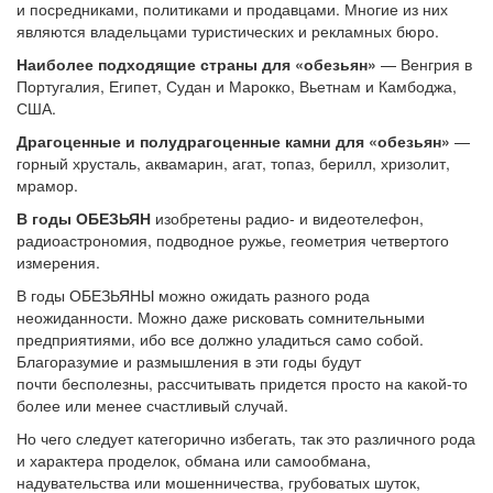
и посредниками, политиками и продавцами. Многие из них
являются владельцами туристических и рекламных бюро.
Наиболее подходящие страны для «обезьян»
— Венгрия в
Португалия, Египет, Судан и Марокко, Вьетнам и Камбоджа,
США.
Драгоценные и полудрагоценные камни для «обезьян»
—
горный хрусталь, аквамарин, агат, топаз, берилл, хризолит,
мрамор.
В годы ОБЕЗЬЯН
изобретены радио- и видеотелефон,
радиоастрономия, подводное ружье, геометрия четвертого
измерения.
В годы ОБЕЗЬЯНЫ можно ожидать разного рода
неожиданности. Можно даже рисковать сомнительными
предприятиями, ибо все должно уладиться само собой.
Благоразумие и размышления в эти годы будут
почти бесполезны, рассчитывать придется просто на какой-то
более или менее счастливый случай.
Но чего следует категорично избегать, так это различного рода
и характера проделок, обмана или самообмана,
надувательства или мошенничества, грубоватых шуток,