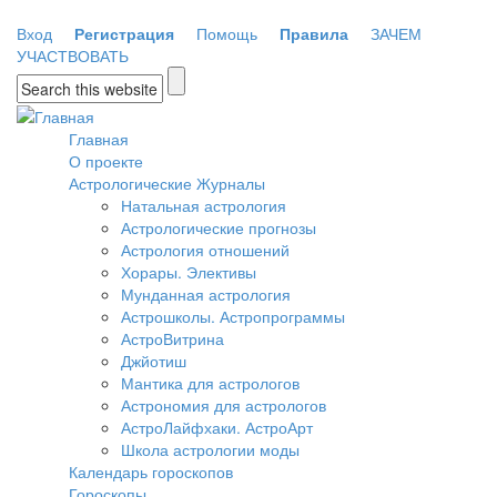
Перейти к основному содержанию
Вход
Регистрация
Помощь
Правила
ЗАЧЕМ
УЧАСТВОВАТЬ
Форма поиска
Главная
О проекте
Астрологические Журналы
Натальная астрология
Астрологические прогнозы
Астрология отношений
Хорары. Элективы
Мунданная астрология
Астрошколы. Астропрограммы
АстроВитрина
Джйотиш
Мантика для астрологов
Астрономия для астрологов
АстроЛайфхаки. АстроАрт
Школа астрологии моды
Календарь гороскопов
Гороскопы