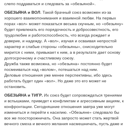
слепо поддаваться и следовать за «обезьяной».
ОБЕЗЬЯНА и ВОЛ
. Такой брачный союз возможен из-за
хорошего взаимопонимания и взаимной любви. На первых
порах «вол» может показаться весьма скучным, но «обезьяну»
будет привлекать его порядочность и добросовестность, его
трудолюбие и работоспособность, что всегда рождает и
доверие, и надежду. А «вол», изучая и осваивая непростой
характер и слабые стороны «обезьяны», снисходительно
мирится с ними, привыкает к ним, а в результате дает основу
долгосрочному и счастливому союзу.
Дружба также возможна, но «обезьяна» постоянно будет
посмеиваться над «волом», потешаться над ним.
Деловые отношения уже менее перспективны, ибо здесь
работать будет один «вол». Но даже это его может не
остановить.
ОБЕЗЬЯНА и ТИГР.
Их союз будет сопровождаться трениями
и вспышками, приведет к конфликтам и агрессивным акциям, к
конфронтации. Сегодняшние отношения завтра уже могут
измениться и перейти к насилию. «Обезьяне» следовало бы
все же поосторожничать. Она запросто может стать жертвой
вечного смеха и вечного желания насмешничать, пусть даже и