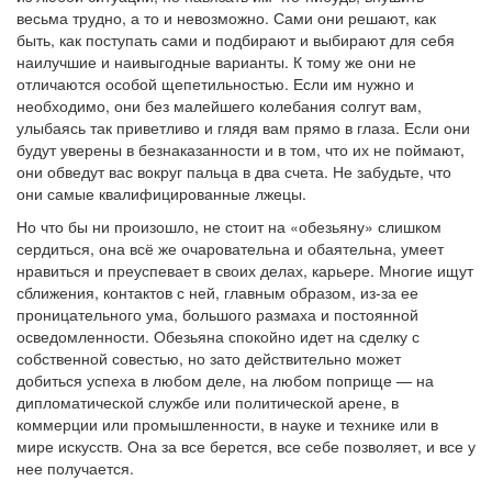
весьма трудно, а то и невозможно. Сами они решают, как
быть, как поступать сами и подбирают и выбирают для себя
наилучшие и наивыгодные варианты. К тому же они не
отличаются особой щепетильностью. Если им нужно и
необходимо, они без малейшего колебания солгут вам,
улыбаясь так приветливо и глядя вам прямо в глаза. Если они
будут уверены в безнаказанности и в том, что их не поймают,
они обведут вас вокруг пальца в два счета. Не забудьте, что
они самые квалифицированные лжецы.
Но что бы ни произошло, не стоит на «обезьяну» слишком
сердиться, она всё же очаровательна и обаятельна, умеет
нравиться и преуспевает в своих делах, карьере. Многие ищут
сближения, контактов с ней, главным образом, из-за ее
проницательного ума, большого размаха и постоянной
осведомленности. Обезьяна спокойно идет на сделку с
собственной совестью, но зато действительно может
добиться успеха в любом деле, на любом поприще — на
дипломатической службе или политической арене, в
коммерции или промышленности, в науке и технике или в
мире искусств. Она за все берется, все себе позволяет, и все у
нее получается.