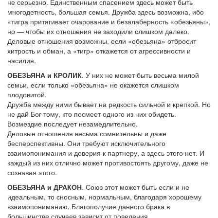
не серьезно. Единственным спасением здесь может быть
многодетность, большая семья. Дружба здесь возможна, ибо
«тигра притягивает очарование и безалаберность «обезьяны»,
но — чтобы их отношения не заходили слишком далеко.
Деловые отношения возможны, если «обезьяна» отбросит
хитрость и обман, а «тигр» откажется от агрессивности и
насилия.
ОБЕЗЬЯНА и КРОЛИК
. У них не может быть весьма милой
семьи, если только «обезьяна» не окажется слишком
плодовитой.
Дружба между ними бывает на редкость сильной и крепкой. Но
не дай Бог тому, кто посмеет одного из них обидеть.
Возмездие последует незамедлительно.
Деловые отношения весьма сомнительны и даже
бесперспективны. Они требуют исключительного
взаимопонимания и доверия к партнеру, а здесь этого нет. И
каждый из них отлично может противостоять другому, даже не
сознавая этого.
ОБЕЗЬЯНА и ДРАКОН
. Союз этот может быть если и не
идеальным, то сносным, нормальным, благодаря хорошему
взаимопониманию. Благополучие данного брака в
большинстве случаев зависит от поведения