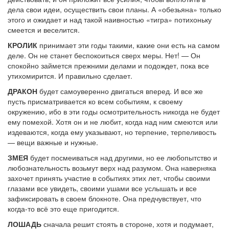
дела свои идеи, осуществить свои планы. А «обезьяна» только
этого и ожидает и над такой наивностью «тигра» потихоньку
смеется и веселится.
КРОЛИК
принимает эти годы такими, какие они есть на самом
деле. Он не станет беспокоиться сверх меры. Нет! — Он
спокойно займется прежними делами и подождет, пока все
утихомирится. И правильно сделает.
ДРАКОН
будет самоуверенно двигаться вперед. И все же
пусть присматривается ко всем событиям, к своему
окружению, ибо в эти годы осмотрительность никогда не будет
ему помехой. Хотя он и не любит, когда над ним смеются или
издеваются, когда ему указывают, но терпение, терпеливость
— вещи важные и нужные.
ЗМЕЯ
будет посмеиваться над другими, но ее любопытство и
любознательность возьмут верх над разумом. Она наверняка
захочет принять участие в событиях этих лет, чтобы своими
глазами все увидеть, своими ушами все услышать и все
зафиксировать в своем блокноте. Она предчувствует, что
когда-то всё это еще пригодится.
ЛОШАДЬ
сначала решит стоять в стороне, хотя и подумает,