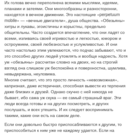
Их голова вечно переполнена всякими мыслями, идеями,
планами и затеями. Они многообразны и разносторонни,
находятся в вечном движении. Это настоящие «perpetuum
mobile» — «вечные двигатели», душа общества. «Обезьяны»
хитры и лукавы, эгоистичны и корыстны, предельно
общительны. Часто создается впечатление, что они ладят со
всеми, изливаясь своей игривостью и легкостью, юмором и
остроумием, своей любезностью и услужливостью. И они
часто настолько этим увлекаются, что подчас забывают, что и
это способно других людей утомлять и вообще надоесть. Хотя
ум «обезьяны» рассчитан словно на двоих, но на строгий
взгляд она слишком уж беспокойна и поверхностна, шумлива,
невыдержана, неуловима.
Многие считают, что это просто личность «невозможная»,
капризная, даже истеричная, способная вывести из терпения
даже близких и друзей. Однако скучно с ней никогда не
бывает, ибо сама уж скука — ее самый страшный враг. Эти
люди всегда готовы и на других посмотреть, и других
послушать, и всех утешить. И их следует воспринимать
такими, какие они есть на самом деле.
Если они довольно быстро приспосабливаются к другим, то
приспособиться к ним уже не каждому удается. Если на