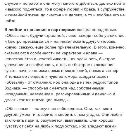
службе и по работе они могут многого добиться, далеко пойти
и высоко подняться, то в сфере любви и брака, в супружестве
и семейной жизни до счастья им далеко, а то и вообще его не
найти.
В любви отношения с партнерами
весьма ненадежные.
«Обезьяна», будучи страстной, легко находит себе увлечение,
и быстро пресыщается и начинает искать другую любовь,
новую, свежую, еще более привлекательную. В этом, конечно,
сказываются особенности ее характера и нрава —
непостоянство и неустойчивость, ненадежность, быстрое
увлечение и влюбчивость, столь же быстрое охлаждение
чувств, вечные поиски новых приключений, новых авантюр.
И только ее легкость и чувство юмора всегда спасают
«обезьяну» от отчаяния, ибо она одна из тех редких типов
Зодиака, — способная смеяться над собственными
незадачами, неведением, разочарованиями и печалью и
делать соответствующие выводы.
«Обезьяны» — наилучшие собеседники. Они, как никто
другой, умеют и говорить и спорить о чем угодно. Они любят
заключать пари и, разумеется, выигрывать. Они хорошо
чувствуют себя на любых подмостках, ибо владеют всеми