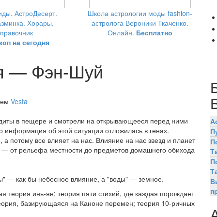
ды. АстроДесерт.
Школа астрологии моды fashion-
зминка. Хорары.
астролога Вероники Ткаченко.
правочник
Онлайн.
Бесплатно
коп на сегодня
ия — Фэн-Шуй
елем
Vesta
одиты в пещере и смотрели на открывающееся перед ними
А
то информация об этой ситуации отложилась в генах.
П
о, а потому все влияет на нас. Влияние на нас звезд и планет
П
в — от рельефа местности до предметов домашнего обихода
Т
П
Т
" — как бы небесное влияние, а "воды" — земное.
В
п
 теория инь-ян; теория пяти стихий, где каждая порождает
теория, базирующаяся на Каноне перемен; теория 10-ричных