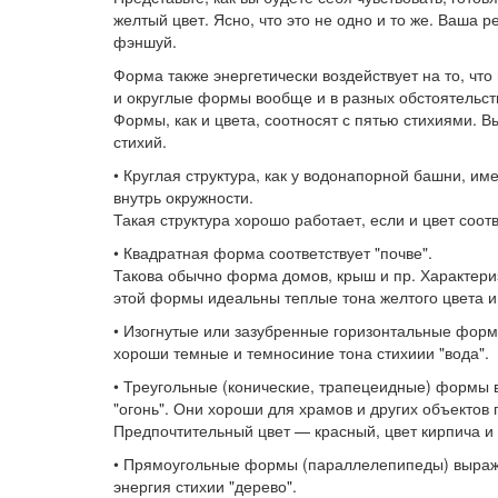
желтый цвет. Ясно, что это не одно и то же. Ваша р
фэншуй.
Форма также энергетически воздействует на то, что
и округлые формы вообще и в разных обстоятельств
Формы, как и цвета, соотносят с пятью стихиями. 
стихий.
• Круглая структура, как у водонапорной башни, им
внутрь окружности.
Такая структура хорошо работает, если и цвет соот
• Квадратная форма соответствует "почве".
Такова обычно форма домов, крыш и пр. Характери
этой формы идеальны теплые тона желтого цвета и
• Изогнутые или зазубренные горизонтальные формы
хороши темные и темносиние тона стихиии "вода".
• Треугольные (конические, трапецеидные) формы
"огонь". Они хороши для храмов и других объектов
Предпочтительный цвет — красный, цвет кирпича и
• Прямоугольные формы (параллелепипеды) выража
энергия стихии "дерево".