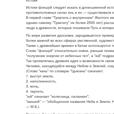
Истоки фэншуй следует искать в дописьменной ист
противоположных силах инь и ян — существовала ко
В первой главе "Трактата о внутреннем" Желтого имп
однако самому "Трактату" не более 2500 лет) расс
люди в древности, которые понимали Путь и копиров
По мере развития даосизма, зародившегося примерн
более важной во всех сферах умственной, художест
Также с древнейших времен в Китае используется те
Слово "фэншуй" относительно новое, раньше геоман
"получение энергии от небесных тел", а "юй" подра
Так проявлялась древняя идея о возможности связ
Человек, находящийся между Небом и Землей, соед
(Слово "кань" по словарю "Цыюань" означает:
1. выступ земли,
2. наполненность,
3. мочь,
4. терпеть;
"юй" означает "колесница, паланкин";
"каньюй" — "обобщенное название Неба и Земли; Не
— М.Б.).
Система фэншуй начиналась как устная традиция, 