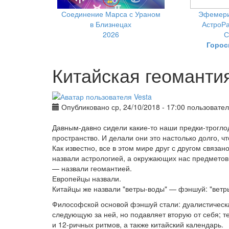
Соединение Марса с Ураном
Эфемери
в Близнецах
АстроРа
2026
С
Горос
Китайская геомант
Опубликовано ср, 24/10/2018 - 17:00 пользоват
Давным-давно сидели какие-то наши предки-трогл
пространство. И делали они это настолько долго, ч
Как известно, все в этом мире друг с другом связан
назвали астрологией, а окружающих нас предмето
— назвали геомантией.
Европейцы назвали.
Китайцы же назвали "ветры-воды" — фэншуй: "ветры
Философской основой фэншуй стали: дуалистическая
следующую за ней, но подавляет вторую от себя; 
и 12-ричных ритмов, а также китайский календарь.