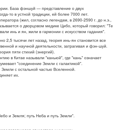
ории. База фэншуй — представление о двух
гда-то в устной традиции, ей более 7000 лет.
ератора (жил, согласно легендам, в 2690-2590 г. до н.э.,
казывается о дворцовом медике Цибо, который говорил: "Те
али инь и ян, жили в гармонии с искусством гадания".
о 2,5 тысячи лет назад, теория инь-ян становится все
венной и научной деятельности, затрагивая и фэн-шуй.
ория пяти стихий (энергий).
тию в Китае называли "каньюй", где "кань" означает
зумевает "соединение Земли с галактикой".
и Земли с остальной частью Вселенной.
иняет их.
бо и Земля; путь Неба и путь Земли".
передававшаяся от мастера к ученику.