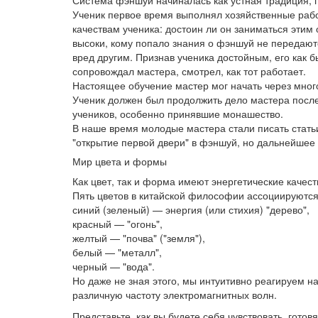
Ученик первое время выполнял хозяйственные рабо
качествам ученика: достоин ли он заниматься этим
высоки, кому попало знания о фэншуй не передаютс
вред другим. Признав ученика достойным, его как 
сопровождал мастера, смотрел, как тот работает.
Настоящее обучение мастер мог начать через много
Ученик должен был продолжить дело мастера после
учеников, особенно принявшие монашество.
В наше время молодые мастера стали писать статьи
"открытие первой двери" в фэншуй, но дальнейшее 
Мир цвета и формы
Как цвет, так и форма имеют энергетические качест
Пять цветов в китайской философии ассоциируются
синий (зеленый) — энергия (или стихия) "дерево",
красный — "огонь",
желтый — "почва" ("земля"),
белый — "металл",
черный — "вода".
Но даже не зная этого, мы интуитивно реагируем н
различную частоту электромагнитных волн.
Представьте, как вы будете себя чувствовать, готов