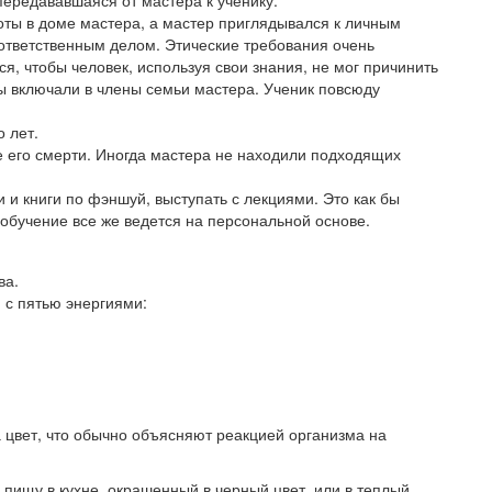
ты в доме мастера, а мастер приглядывался к личным
 ответственным делом. Этические требования очень
я, чтобы человек, используя свои знания, не мог причинить
бы включали в члены семьи мастера. Ученик повсюду
 лет.
 его смерти. Иногда мастера не находили подходящих
 и книги по фэншуй, выступать с лекциями. Это как бы
обучение все же ведется на персональной основе.
ва.
 с пятью энергиями:
а цвет, что обычно объясняют реакцией организма на
я пищу в кухне, окрашенный в черный цвет, или в теплый