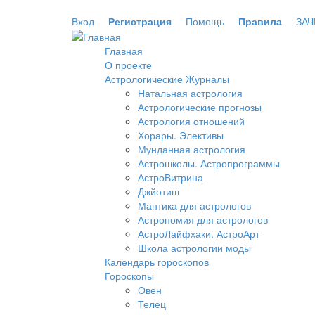
Перейти к основному содержанию
Вход
Регистрация
Помощь
Правила
ЗАЧ
Главная
О проекте
Астрологические Журналы
Натальная астрология
Астрологические прогнозы
Астрология отношений
Хорары. Элективы
Мунданная астрология
Астрошколы. Астропрограммы
АстроВитрина
Джйотиш
Мантика для астрологов
Астрономия для астрологов
АстроЛайфхаки. АстроАрт
Школа астрологии моды
Календарь гороскопов
Гороскопы
Овен
Телец