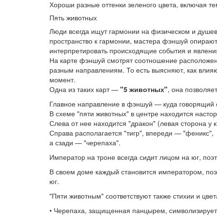
Хороши разные оттенки зеленого цвета, включая те
Пять животных
Люди всегда ищут гармонии на физическом и душе
пространство к гармонии, мастера фэншуй опирают
интерпретировать происходящие события и явления
На карте фэншуй смотрят соотношение расположен
разным направлениям. То есть выясняют, как влия
момент.
Одна из таких карт —
"5 животных"
, она позволяе
Главное направление в фэншуй — куда говорящий
В схеме "пяти животных" в центре находится насто
Слева от нее находится "дракон" (левая сторона у 
Справа располагается "тигр", впереди — "феникс",
а сзади — "черепаха".
Император на троне всегда сидит лицом на юг, поэт
В своем доме каждый становится императором, поэ
юг.
"Пяти животным" соответствуют также стихии и цве
• Черепаха, защищенная панцырем, символизирует 