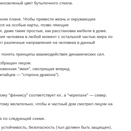
мнозеленый цвет бутылочного стекла.
вном плане. Чтобы привести жизнь и окружающее
ся на особые карты, позво ляющие
, даже такие простые, как расстановка мебели в доме.
ия человека в любой момент с остальной частью мира по
ют различные направления на человека в данный
т понять принципы взаимодействия динамических сил.
 обращен лицом.
роженная "змея", смотрящая вперед.
китайцев — "сторона дракона").
ому "фениксу" соответствует юг, а "черепахе" — север.
тому желательно, чтобы и частный дом смотрел лицом на
та по следующей схеме.
устойчивость, безопасность (тыл должен быть защищен),