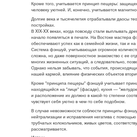
Кроме того, учитывается принцип пещеры: защищен
человеку уютней. И, конечно, учитывается магнитно
Долгие века и тысячелетия отрабатывали даосы те
постройках.
В XIX-XX веках, когда повсюду стали выплывать дре
начало появляться в печати. На Востоке мастера фэ
обеспечивают успех как в семейной жизни, так и на
Система фэншуй, учитывающая огромное количеств
сложна, но даже поверхностное знакомство с ее о
многих жизненных ситуаций, а следовательно, позвол
Однако нельзя забывать, что события, происходящи
нашей кармой, влияние физических объектов втори
Кроме "принципа пещеры" фэншуй учитывает принц
находящийся на "лице" (фасаде), кухня — "желудок"
и расположение их должно в какой-то степени соотв
чувствует себя уютно в чем-то себе подобном.
В случае невозможности соблюсти принципы фэншу
нейтрализации и исправления негатива с помощью 
трубчатых колокольчиков, живых цветов, соответст
рассматривается.
Истоки