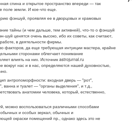
ная спина и открытое пространство впереди — так
е поле земли. И кое-что еще.
орию фэншуй, проявляя ее в дворцовых и храмовых
вние тайны (и чем дальше, тем активней), что-то о фэншуй
н-шуй ценятся очень высоко, ибо их советы, как считают,
 работе, в деятельности фирмы.
о факторов, да еще требующая интуиции мастера, крайне
тдельными сторонами облегчает понимание
яет влиять на них. Источник astrojurnal.ru
е вокруг нас и в нас, определяются нашей духовностью,
чно.
ип антропоморфности: входная дверь — "рот",
, ванна и туалет — "органы выделения", и т.д.,
етствовать анатомии человека, который, естественно,
й, можно воспользоваться различными способами
обычных и особых зеркал, обычных и
вующей окраски помещений пр., однако здесь это не