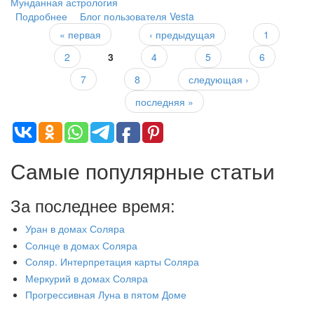
Мунданная астрология
Подробнее
о Астрология литературного творчества. Близнецы
Блог пользователя Vesta
« первая
‹ предыдущая
1
Страницы
2
3
4
5
6
7
8
следующая ›
последняя »
Самые популярные статьи
За последнее время:
Уран в домах Соляра
Солнце в домах Соляра
Соляр. Интерпретация карты Соляра
Меркурий в домах Соляра
Прогрессивная Луна в пятом Доме