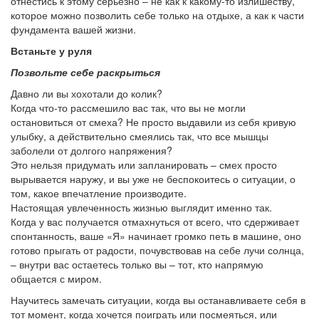
отнестись к этому серьезно – не как к какому-то излишеству,
которое можно позволить себе только на отдыхе, а как к части
фундамента вашей жизни.
Встаньте у руля
Позвольте себе раскрыться
Давно ли вы хохотали до колик?
Когда что-то рассмешило вас так, что вы не могли
остановиться от смеха? Не просто выдавили из себя кривую
улыбку, а действительно смеялись так, что все мышцы
заболели от долгого напряжения?
Это нельзя придумать или запланировать – смех просто
вырывается наружу, и вы уже не беспокоитесь о ситуации, о
том, какое впечатление производите.
Настоящая увлеченность жизнью выглядит именно так.
Когда у вас получается отмахнуться от всего, что сдерживает
спонтанность, ваше «Я» начинает громко петь в машине, оно
готово прыгать от радости, почувствовав на себе лучи солнца,
– внутри вас остаетесь только вы – тот, кто напрямую
общается с миром.
Научитесь замечать ситуации, когда вы останавливаете себя в
тот момент, когда хочется поиграть или посмеяться, или