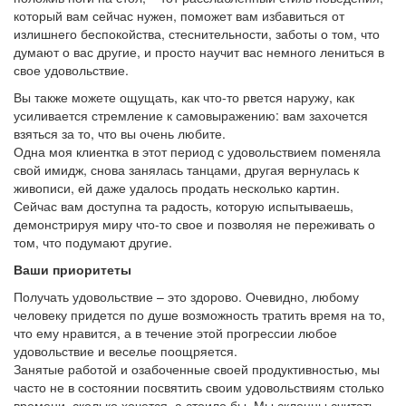
который вам сейчас нужен, поможет вам избавиться от
излишнего беспокойства, стеснительности, заботы о том, что
думают о вас другие, и просто научит вас немного лениться в
свое удовольствие.
Вы также можете ощущать, как что-то рвется наружу, как
усиливается стремление к самовыражению: вам захочется
взяться за то, что вы очень любите.
Одна моя клиентка в этот период с удовольствием поменяла
свой имидж, снова занялась танцами, другая вернулась к
живописи, ей даже удалось продать несколько картин.
Сейчас вам доступна та радость, которую испытываешь,
демонстрируя миру что-то свое и позволяя не переживать о
том, что подумают другие.
Ваши приоритеты
Получать удовольствие – это здорово. Очевидно, любому
человеку придется по душе возможность тратить время на то,
что ему нравится, а в течение этой прогрессии любое
удовольствие и веселье поощряется.
Занятые работой и озабоченные своей продуктивностью, мы
часто не в состоянии посвятить своим удовольствиям столько
времени, сколько хочется, а стоило бы. Мы склонны считать,