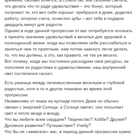
что делать что-то ради удовольствия – это бонус, который
получают те, кто вел себя хорошо: прибрался в доме, доделал
работу, оплатил счета, почистил зубы – вот тебе в подарок
двадцать минут для радости.
Однако в ходе данной прогрессии от вас потребуется осознать
и принять значение удовольствий и веселья для здоровой и
полноценной жизни: когда мы позволяем себе расслабиться и
заняться чем-то приятным, нам потом намного легче делать
то, что мы должны, а это, как правило, не так уж весело.
Вот почему, когда мы постоянно расходуем свои ресурсы, не
пополняя их радостями и удовольствиями, наш внутренний
свет постепенно гаснет.
Есть разница между легкомысленным весельем и глубокой
радостью, хотя и то и другое показано во время этой
прогрессии.
Независимо от знака на куспиде пятого Дома он обычно
связан с энергией Солнца, а Солнце светит, оно посылает
свет и тепло везде и всюду.
Что вы любите всем сердцем? Творчество? Хобби? Друзей?
Духовное развитие? Путешествия? Учебу?
Что бы ни «зажигало» вас, в период данной прогрессии нужно