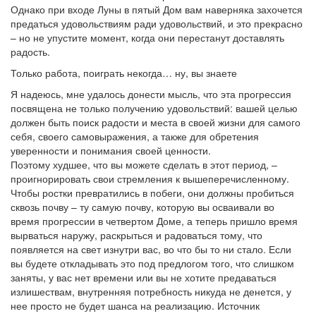
Однако при входе Луны в пятый Дом вам наверняка захочется
предаться удовольствиям ради удовольствий, и это прекрасно
– но не упустите момент, когда они перестанут доставлять
радость.
Только работа, поиграть некогда… ну, вы знаете
Я надеюсь, мне удалось донести мысль, что эта прогрессия
посвящена не только получению удовольствий: вашей целью
должен быть поиск радости и места в своей жизни для самого
себя, своего самовыражения, а также для обретения
уверенности и понимания своей ценности.
Поэтому худшее, что вы можете сделать в этот период, –
проигнорировать свои стремления к вышеперечисленному.
Чтобы ростки превратились в побеги, они должны пробиться
сквозь почву – ту самую почву, которую вы осваивали во
время прогрессии в четвертом Доме, а теперь пришло время
вырваться наружу, раскрыться и радоваться тому, что
появляется на свет изнутри вас, во что бы то ни стало. Если
вы будете откладывать это под предлогом того, что слишком
заняты, у вас нет времени или вы не хотите предаваться
излишествам, внутренняя потребность никуда не денется, у
нее просто не будет шанса на реализацию. Источник