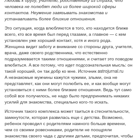
человека не полюбят люди из более широкой сферы
контактов. Неумение завязывать знакомства и
устанавливать более близкие отношения.
Это ситуация, когда влюбляются в того, кто находится ближе
всего, кто все время был перед глазами, а главное — с кем
установлен уже хороший контакт, хотя и иного рода.
Женщина видит заботу и внимание со стороны друга, учителя,
врача, даже своего родственника, что естественно
подразумевается такими отношениями, и считает это поводом
влюбиться. А все потому, что идет подсознательная мысль: он
такой хороший, он так добр ко мне. Источник astrojurnal.ru
А незнакомые мужчины кажутся чужими, злыми, она не
представляет, как они могут полюбить ее, и как вообще могут
установиться с ними более близкие отношения. Ведь тут само
собой все получилось, не надо было предпринимать никаких
усилий для знакомства, специально кого-то искать.
Источник такого комплекса может таиться в стеснительности,
замкнутости, которая развилась еще с детства. Возможно,
ребенок проводил с родителями намного больше времени,
чем со своими ровесниками, родители не поощряли
знакомства своего чада с другими детьми, предпочитая, чтобы