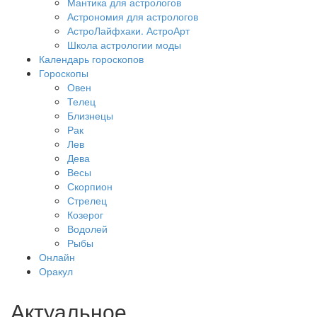
Мантика для астрологов
Астрономия для астрологов
АстроЛайфхаки. АстроАрт
Школа астрологии моды
Календарь гороскопов
Гороскопы
Овен
Телец
Близнецы
Рак
Лев
Дева
Весы
Скорпион
Стрелец
Козерог
Водолей
Рыбы
Онлайн
Оракул
Актуальное