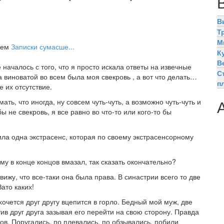
В
Т
М
елем
Записки сумасше...
К
В
началось с того, что я просто искала ответы на извечные
С
а виноватой во всем была моя свекровь , а вот что делать…
п
е их отсутствие.
ь, что иногда, ну совсем чуть-чуть, а возможно чуть-чуть и
ы не свекровь, я все равно во что-то или кого-то бы
ила одна экстрасенс, которая по своему экстрасенсорному
у в конце концов вмазал, так сказать окончательно?
ижу, что все-таки она была права. В синастрии всего то две
ато каких!
очется друг другу вцепится в горло. Бедный мой муж, две
ив друг друга зазывая его перейти на свою сторону. Правда
в. Поругались, по плевались, по обзывались, побили