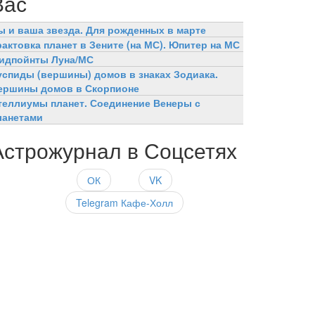
Вас
ы и ваша звезда. Для рожденных в марте
рактовка планет в Зените (на МС). Юпитер на МС
идпойнты Луна/МС
успиды (вершины) домов в знаках Зодиака.
ершины домов в Скорпионе
теллиумы планет. Соединение Венеры с
ланетами
Астрожурнал в Соцсетях
ОК
VK
Telegram Кафе-Холл