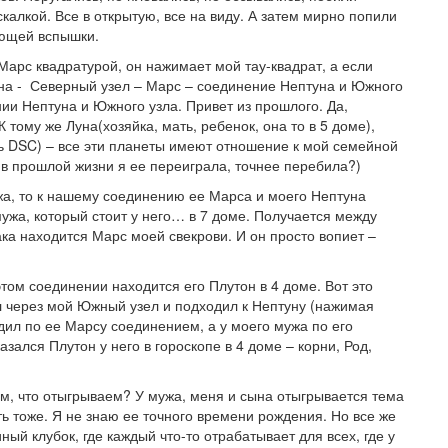
скалкой. Все в открытую, все на виду. А затем мирно попили
ующей вспышки.
арс квадратурой, он нажимает мой тау-квадрат, а если
уна - Северный узел – Марс – соединение Нептуна и Южного
ии Нептуна и Южного узла. Привет из прошлого. Да,
 тому же Луна(хозяйка, мать, ребенок, она то в 5 доме),
ь DSC) – все эти планеты имеют отношение к мой семейной
и в прошлой жизни я ее переиграла, точнее перебила?)
жа, то к нашему соединению ее Марса и моего Нептуна
ужа, который стоит у него… в 7 доме. Получается между
ка находится Марс моей свекрови. И он просто вопиет –
том соединении находится его Плутон в 4 доме. Вот это
 через мой Южный узел и подходил к Нептуну (нажимая
дил по ее Марсу соединением, а у моего мужа по его
азался Плутон у него в гороскопе в 4 доме – корни, Род,
 что отыгрываем? У мужа, меня и сына отыгрывается тема
ть тоже. Я не знаю ее точного времени рождения. Но все же
ный клубок, где каждый что-то отрабатывает для всех, где у