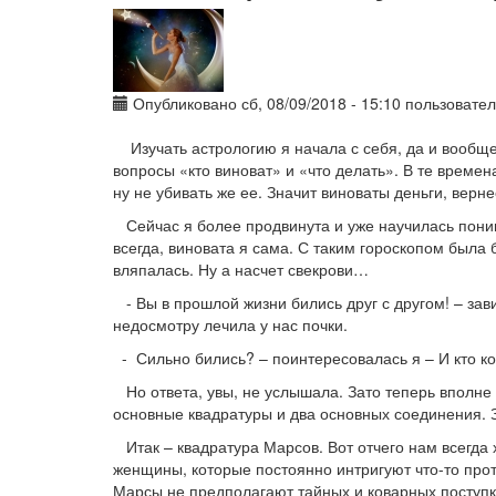
Опубликовано сб, 08/09/2018 - 15:10 пользоват
Изучать астрологию я начала с себя, да и вообще 
вопросы «кто виноват» и «что делать». В те времен
ну не убивать же ее. Значит виноваты деньги, верне
Сейчас я более продвинута и уже научилась понимат
всегда, виновата я сама. С таким гороскопом была б
вляпалась. Ну а насчет свекрови…
- Вы в прошлой жизни бились друг с другом! – зав
недосмотру лечила у нас почки.
- Сильно бились? – поинтересовалась я – И кто ком
Но ответа, увы, не услышала. Зато теперь вполне в
основные квадратуры и два основных соединения. З
Итак – квадратура Марсов. Вот отчего нам всегда х
женщины, которые постоянно интригуют что-то прот
Марсы не предполагают тайных и коварных поступко