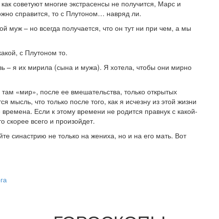
 как советуют многие экстрасенсы не получится, Марс и
ожно справится, то с Плутоном… навряд ли.
й муж – но всегда получается, что он тут ни при чем, а мы
акой, с Плутоном то.
ь – я их мирила (сына и мужа). Я хотела, чтобы они мирно
 там «мир», после ее вмешательства, только открытых
я мысль, что только после того, как я исчезну из этой жизни
времена. Если к этому времени не родится правнук с какой-
о скорее всего и произойдет.
йте синастрию не только на жениха, но и на его мать. Вот
га