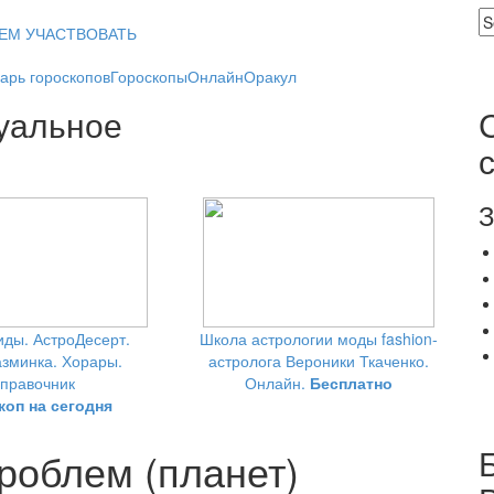
ЕМ УЧАСТВОВАТЬ
арь гороскопов
Гороскопы
Онлайн
Оракул
уальное
З
ды. АстроДесерт.
Школа астрологии моды fashion-
зминка. Хорары.
астролога Вероники Ткаченко.
правочник
Онлайн.
Бесплатно
коп на сегодня
проблем (планет)