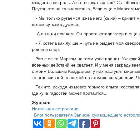
каждого своя роль. А вот вырваться как? С любовью
Плутон это не та энергетика. Если еще с Марсом м
- Мы только ругаемся из-за него (сына) – кричит мо
потом сутками дуемся.
А он и ни при чем. Он просто катализатор и еще к
- Я хотела как лучше – чуть не рыдает моя свекров
решили спор.
Это с ее то Марсом на этом узле планет. Уж какой
военных действий не хватает. И у меня закрадываетс
с моим Большим Квадратом, у них наступят мирные 
то агрессивной планетой на этом же соединении. Чт
Так что, исходя из моего горького опыта, составля
где куча гадостей может притаится...
Журнал:
Натальная астрология
Блог пользователя Записки сумасшедшего астроло