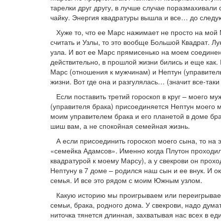
тарелки друг другу, в лучше случае поразмахивали 
чайку. Энергия квадратуры вышла и все… до след
Хуже то, что ее Марс нажимает не просто на мой М
считать и Узлы, то это вообще Большой Квадрат. Л
узла. И вот ее Марс прямисенько на моем соединен
действительно, в прошлой жизни бились и еще как. К
Марс (отношения к мужчинам) и Нептун (управител
жизни. Вот где она и разгулялась… (значит все-так
Если поставить третий гороскоп в круг – моего му
(управителя брака) присоединяется Нептун моего м
моим управителем брака и его планетой в доме бра
шиш вам, а не спокойная семейная жизнь.
А если присоединить гороскоп моего сына, то на э
«семейка Адамсов». Именно когда Плутон проходил
квадратурой к моему Марсу), а у свекрови он прохо
Нептуну в 7 доме – родился наш сын и ее внук. И ок
семья. И все это рядом с моим Южным узлом.
Какую историю мы проигрываем или переигрываем,
семьи, брака, родного дома. У свекрови, надо дума
ниточка тянется длинная, захватывая нас всех в еди