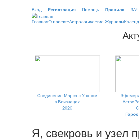
Перейти к основному содержанию
Вход
Регистрация
Помощь
Правила
ЗАЧ
Главная
О проекте
Астрологические Журналы
Календ
Акт
Соединение Марса с Ураном
Эфемери
в Близнецах
АстроРа
2026
С
Горос
Я, свекровь и узел 