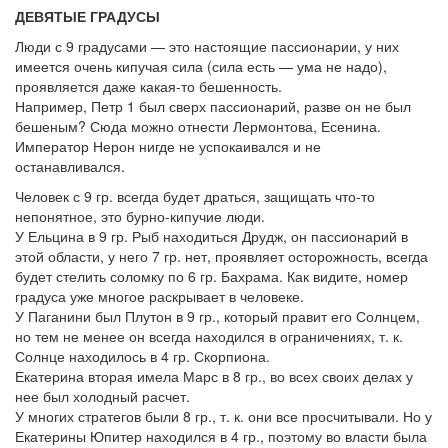
ДЕВЯТЫЕ ГРАДУСЫ
Люди с 9 градусами — это настоящие пассионарии, у них
имеется очень кипучая сила (сила есть — ума не надо),
проявляется даже какая-то бешенность.
Например, Петр 1 был сверх пассионарий, разве он не был
бешеным? Сюда можно отнести Лермонтова, Есенина.
Император Нерон нигде не успокаивался и не
останавливался.
Человек с 9 гр. всегда будет драться, защищать что-то
непонятное, это бурно-кипучие люди.
У Ельцина в 9 гр. Рыб находиться Друдж, он пассионарий в
этой области, у него 7 гр. нет, проявляет осторожность, всегда
будет стелить соломку по 6 гр. Бахрама. Как видите, номер
градуса уже многое раскрывает в человеке.
У Паганини был Плутон в 9 гр., который правит его Солнцем,
но тем не менее он всегда находился в ограничениях, т. к.
Солнце находилось в 4 гр. Скорпиона.
Екатерина вторая имела Марс в 8 гр., во всех своих делах у
нее был холодный расчет.
У многих стратегов были 8 гр., т. к. они все просчитывали. Но у
Екатерины Юпитер находился в 4 гр., поэтому во власти была