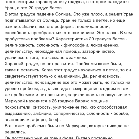
этого смотрим характеристику градуса, в котором находится
Уран, а это 20 градус Весов.
В этом градусе падение Солнца. Это уже плохо, а значит Уран
подпитывается от Солнца. Уран не только в петле, но еще
вампир. Значит, все его реформы, неожиданности,
способность преображаться это вампиризм. Это плохо. В чем
пробуксовка проблемы? Характеристика 20 градуса Весов -
религиозность, склонность к философии, ясновидению,
целительству, неожиданная помощь, затворничество,
удачи всего того, что связано с законом.
Хороший градус, но нет развития. Проблемы какие были,
такие и остались. Когда этот градус находиться в петле, то он
свидетельствует только о начинании. Да, религиозность,
целительство, ясновидение все это может быть, но только на
уровне проблем, а дальше идет возвращение к одним и тем
же проблемам и нет развития, зацикленность на оккультизме.
Меркурий находится в 26 градусе Варакс мощные
покровители, хитрость, уничтожение тех, кто способствовал
выдвижению, амбиции, соперничество, склонность к борьбе,
авантюризм, аферы, блеф.
Вот такие проблемы были по Меркурию, которые никогда не
решались.
Он постоянно жил на грани фола. Гитлер постоянно