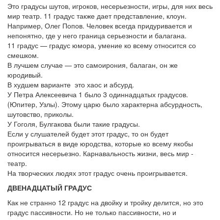
Это градусы шутов, игроков, несерьезности, игры, для них весь
мир театр. 11 градус также дает представление, клоун.
Например, Олег Попов. Человек всегда придуривается и
непонятно, где у него граница серьезности и балагана.
11 градус — градус юмора, умение ко всему относится со
смешком.
В лучшем случае — это самоирония, балаган, он же
юродивый.
В худшем варианте это хаос и абсурд.
У Петра Алексеевича 1 было 3 одиннадцатых градусов.
(Юпитер, Узлы). Этому царю было характерна абсурдность,
шутовство, приколы.
У Гоголя, Булгакова были такие градусы.
Если у слушателей будет этот градус, то он будет
проигрываться в виде юродства, которые ко всему якобы
относится несерьезно. Карнавальность жизни, весь мир -
театр.
На творческих людях этот градус очень проигрывается.
ДВЕНАДЦАТЫЙ ГРАДУС
Как не странно 12 градус на двойку и тройку делится, но это
градус пассивности. Но не только пассивности, но и