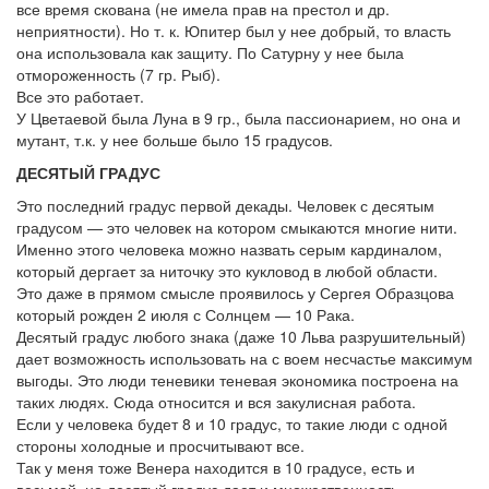
все время скована (не имела прав на престол и др.
неприятности). Но т. к. Юпитер был у нее добрый, то власть
она использовала как защиту. По Сатурну у нее была
отмороженность (7 гр. Рыб).
Все это работает.
У Цветаевой была Луна в 9 гр., была пассионарием, но она и
мутант, т.к. у нее больше было 15 градусов.
ДЕСЯТЫЙ ГРАДУС
Это последний градус первой декады. Человек с десятым
градусом — это человек на котором смыкаются многие нити.
Именно этого человека можно назвать серым кардиналом,
который дергает за ниточку это кукловод в любой области.
Это даже в прямом смысле проявилось у Сергея Образцова
который рожден 2 июля с Солнцем — 10 Рака.
Десятый градус любого знака (даже 10 Льва разрушительный)
дает возможность использовать на с воем несчастье максимум
выгоды. Это люди теневики теневая экономика построена на
таких людях. Сюда относится и вся закулисная работа.
Если у человека будет 8 и 10 градус, то такие люди с одной
стороны холодные и просчитывают все.
Так у меня тоже Венера находится в 10 градусе, есть и