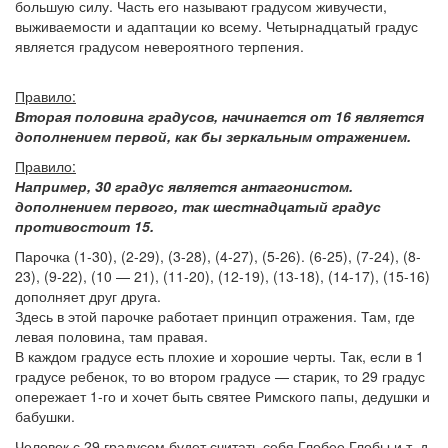
большую силу. Часть его называют градусом живучести,
выживаемости и адаптации ко всему. Четырнадцатый градус
является градусом невероятного терпения.
Правило:
Вторая половина градусов, начинается от 16 является
дополнением первой, как бы зеркальным отражением.
Правило:
Например, 30 градус является антагонистом.
дополнением первого, так шестнадцатый градус
противостоит 15.
Парочка (1-30), (2-29), (3-28), (4-27), (5-26). (6-25), (7-24), (8-
23), (9-22), (10 — 21), (11-20), (12-19), (13-18), (14-17), (15-16)
дополняет друг друга.
Здесь в этой парочке работает принцип отражения. Там, где
левая половина, там правая.
В каждом градусе есть плохие и хорошие черты. Так, если в 1
градусе ребенок, то во втором градусе — старик, то 29 градус
опережает 1-го и хочет быть святее Римского папы, дедушки и
бабушки.
Человек с 29 градусом будет считать себя Глобее Глобы и т. д.