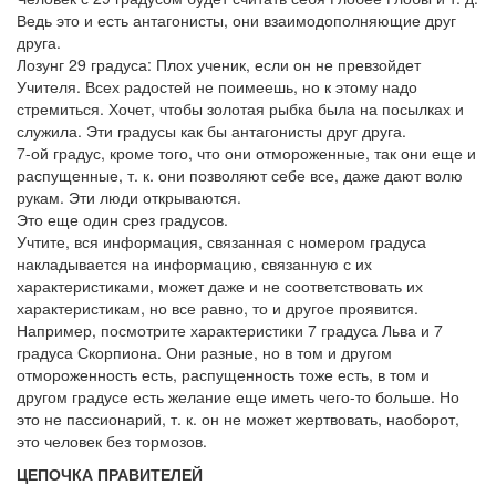
Ведь это и есть антагонисты, они взаимодополняющие друг
друга.
Лозунг 29 градуса: Плох ученик, если он не превзойдет
Учителя. Всех радостей не поимеешь, но к этому надо
стремиться. Хочет, чтобы золотая рыбка была на посылках и
служила. Эти градусы как бы антагонисты друг друга.
7-ой градус, кроме того, что они отмороженные, так они еще и
распущенные, т. к. они позволяют себе все, даже дают волю
рукам. Эти люди открываются.
Это еще один срез градусов.
Учтите, вся информация, связанная с номером градуса
накладывается на информацию, связанную с их
характеристиками, может даже и не соответствовать их
характеристикам, но все равно, то и другое проявится.
Например, посмотрите характеристики 7 градуса Льва и 7
градуса Скорпиона. Они разные, но в том и другом
отмороженность есть, распущенность тоже есть, в том и
другом градусе есть желание еще иметь чего-то больше. Но
это не пассионарий, т. к. он не может жертвовать, наоборот,
это человек без тормозов.
ЦЕПОЧКА ПРАВИТЕЛЕЙ