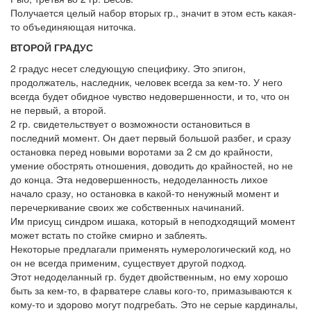
Получается целый набор вторых гр., значит в этом есть какая-
то объединяющая ниточка.
ВТОРОЙ ГРАДУС
2 градус несет следующую специфику. Это эпигон,
продолжатель, наследник, человек всегда за кем-то. У него
всегда будет обидное чувство недовершенности, и то, что он
не первый, а второй.
2 гр. свидетельствует о возможности остановиться в
последний момент. Он дает первый большой разбег, и сразу
остановка перед новыми воротами за 2 см до крайности,
умение обострять отношения, доводить до крайностей, но не
до конца. Эта недовершенность, недоделанность лихое
начало сразу, но остановка в какой-то ненужный момент и
перечеркивание своих же собственных начинаний.
Им присущ синдром ишака, который в неподходящий момент
может встать по стойке смирно и заблеять.
Некоторые предлагали применять нумерологический код, но
он не всегда применим, существует другой подход.
Этот недоделанный гр. будет двойственным, но ему хорошо
быть за кем-то, в фарватере славы кого-то, примазываются к
кому-то и здорово могут подгребать. Это не серые кардиналы,