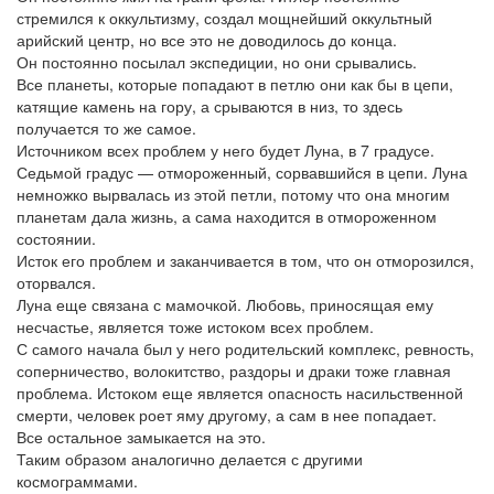
стремился к оккультизму, создал мощнейший оккультный
арийский центр, но все это не доводилось до конца.
Он постоянно посылал экспедиции, но они срывались.
Все планеты, которые попадают в петлю они как бы в цепи,
катящие камень на гору, а срываются в низ, то здесь
получается то же самое.
Источником всех проблем у него будет Луна, в 7 градусе.
Седьмой градус — отмороженный, сорвавшийся в цепи. Луна
немножко вырвалась из этой петли, потому что она многим
планетам дала жизнь, а сама находится в отмороженном
состоянии.
Исток его проблем и заканчивается в том, что он отморозился,
оторвался.
Луна еще связана с мамочкой. Любовь, приносящая ему
несчастье, является тоже истоком всех проблем.
С самого начала был у него родительский комплекс, ревность,
соперничество, волокитство, раздоры и драки тоже главная
проблема. Истоком еще является опасность насильственной
смерти, человек роет яму другому, а сам в нее попадает.
Все остальное замыкается на это.
Таким образом аналогично делается с другими
космограммами.