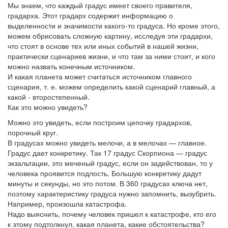
Мы знаем, что каждый градус имеет своего правителя,
градарха. Этот градарх содержит информацию о
выделенности и значимости какого-то градуса. Но кроме этого,
можем обрисовать сложную картину, исследуя эти градархи,
что стоят в основе тех или иных событий в нашей жизни,
практически сценариев жизни, и что там за ними стоит, и кого
можно назвать конечным источником.
И какая планета может считаться источником главного
сценария, т. е. можем определить какой сценарий главный, а
какой - второстепенный.
Как это можно увидеть?
Можно это увидеть, если построим цепочку градархов,
порочный круг.
В градусах можно увидеть мелочи, а в мелочах — главное.
Градус дает конкретику. Так 17 градус Скорпиона — градус
экзальтации, это меченый градус, если он задействован, то у
человека проявится подлость. Большую конкретику дадут
минуты и секунды, но это потом. В 360 градусах ключа нет,
поэтому характеристику градуса нужно запомнить, вызубрить.
Например, произошла катастрофа.
Надо выяснить, почему человек пришел к катастрофе, кто его
к этому подтолкнул, какая планета, какие обстоятельства?