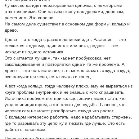
Лучше, когда идет неразорванная цепочка, с некоторыми
ответвлениями. Они называются у нас древами, деревом,
растением. Это хорошо.
На самом деле существует в основном две формы: кольцо и
древо.
Древо — это когда с разветвлениями идет. Растение — это
стекается к одному, один исток или река, родник — все
исходит из одного источника.
Это считается лучшим, так как нет пробуксовки, нет
закольцовывания и повторяется одна и та же проблема. А
древо — это есть источник, т. е. можно сказать откуда и куда,
все получается ясно, есть начало и конец.
А вот когда кольцо, тогда человеку плохо, ему не вырваться из
круга проблем внутренних и не знаешь с кого спрашивать.
Источника проблем нет при кольце, значит может стать кто
угодно инициатором, а это плохо для судьбы. Главное, что
человек сам не может разобраться откуда что растет.
С кольцом интересно работать, надо нарабатывать стержень,
где то разрывать эту цепочку и тискать где лучше. Это есть
работа с человеком.
Цепочки могут быть разорваны и где—то одна планета