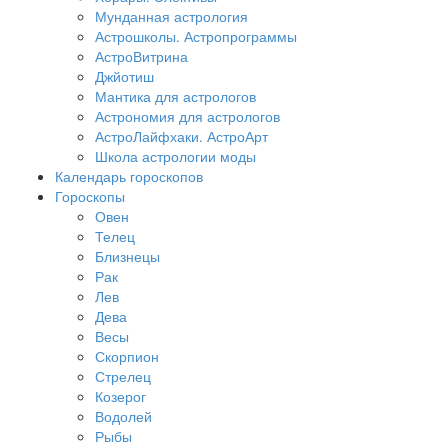
Мунданная астрология
Астрошколы. Астропрограммы
АстроВитрина
Джйотиш
Мантика для астрологов
Астрономия для астрологов
АстроЛайфхаки. АстроАрт
Школа астрологии моды
Календарь гороскопов
Гороскопы
Овен
Телец
Близнецы
Рак
Лев
Дева
Весы
Скорпион
Стрелец
Козерог
Водолей
Рыбы