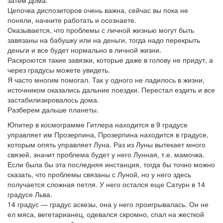
затем Дома.
Цепочка диспозиторов очень важна, сейчас вы пока не
поняли, начните работать и осознаете.
Оказывается, что проблемы с личной жизнью могут быть
завязаны на бабушку или на деньги, тогда надо перекрыть
деньги и все будет нормально в личной жизни.
Раскроются такие завязки, которые даже в голову не придут, а
через градусы можете увидеть.
Я часто многим помогал. Так у одного не ладилось в жизни,
источником оказались дальние поездки. Перестал ездить и все
застабилизировалось дома.
Разберем дальше планеты.
Юпитер в космограмме Гитлера находится в 9 градусе
управляет им Прозерпина, Прозерпина находится в градусе,
которым опять управляет Луна. Раз из Луны вытекает много
связей, значит проблема будет у него Лунная, т.е. мамочка.
Если была бы эта последняя инстанция, тогда бы точно можно
сказать, что проблемы связаны с Луной, но у него здесь
получается сложная петля. У него остался еще Сатурн в 14
градусе Льва.
14 градус — градус аскезы, она у него проигрывалась. Он не
ел мяса, вегетарианец, одевался скромно, спал на жесткой