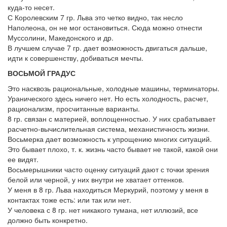
куда-то несет.
С Королевским 7 гр. Льва это четко видно, так несло
Наполеона, он не мог остановиться. Сюда можно отнести
Муссолини, Македонского и др.
В лучшем случае 7 гр. дает возможность двигаться дальше,
идти к совершенству, добиваться мечты.
ВОСЬМОЙ ГРАДУС
Это насквозь рациональные, холодные машины, терминаторы.
Уранического здесь ничего нет. Но есть холодность, расчет,
рационализм, просчитанные варианты.
8 гр. связан с материей, воплощенностью. У них срабатывает
расчетно-вычислительная система, механистичность жизни.
Восьмерка дает возможность к упрощению многих ситуаций.
Это бывает плохо, т. к. жизнь часто бывает не такой, какой они
ее видят.
Восьмерышники часто оценку ситуаций дают с точки зрения
белой или черной, у них внутри не хватает оттенков.
У меня в 8 гр. Льва находиться Меркурий, поэтому у меня в
контактах тоже есть: или так или нет.
У человека с 8 гр. нет никакого тумана, нет иллюзий, все
должно быть конкретно.