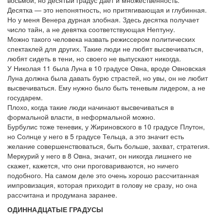
восьмой, но десятый градус дает и множественность.
Десятка — это непонятность, но притягивающая и глубинная.
Но у меня Венера дурная злобная. Здесь десятка получает
число тайн, а не девятка соответствующая Нептуну.
Можно такого человека назвать режиссером политических
спектаклей для других. Такие люди не любят высвечиваться,
любят сидеть в тени, но своего не выпускают никогда.
У Николая 11 была Луна в 10 градусе Овна, вроде Овновская
Луна должна была давать бурю страстей, но увы, он не любит
высвечиваться. Ему нужно было быть теневым лидером, а не
государем.
Плохо, когда такие люди начинают высвечиваться в
формальной власти, в неформальной можно.
Бурбулис тоже теневик, у Жириновского в 10 градусе Плутон,
но Солнце у него в 5 градусе Тельца, а это значит есть
желание совершенствоваться, быть больше, захват, стратегия.
Меркурий у него в 8 Овна, значит, он никогда лишнего не
скажет, кажется, что они проговариваются, но ничего
подобного. На самом деле это очень хорошо рассчитанная
импровизация, которая приходит в голову не сразу, но она
рассчитана и продумана заранее.
ОДИННАДЦАТЫЕ ГРАДУСЫ