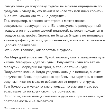
Самую главную подоплеку судьбы вы можете определить по
градусам и увидеть, что лежит в основе тех или иных событий.
Зная это, можно что-то и не допустить.
Так, например, в основе катастрофы может лежать
сексуальная распущенность. Есть сексуально распущенный
градус, а он управляет другой планетой, которая находится в
градусе катастрофы. Значит, не будешь блудить не попадешь
в катастрофы, одно из другого вытекает, а это и есть главное в
цепочке правителей.
Это и есть главное, как работать с судьбой.
Раз Меркурий управляет Луной, поэтому опять завернули путь
к Луне. Меркурий идет от Луны. Получается Луна влияет на
Меркурий, Меркурий на Уран, а Уран опять на Луну.
Получается кольцо. Когда увидишь кольца в цепочке, значит,
получаются блоки переменных проблем, вы варитесь в своем
соку, вы никак не можете избавиться от порочного круга.
Тем более если увидите такие кольца, то в жизни у вас все
возвращается на круги своя, повторяемость.
Это плохо, такие кольца считаются дурными признаками, идет
повторяемость и не вырваться.
Это как раз есть цепи.