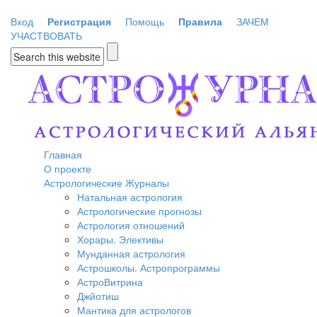
Перейти к основному содержанию
Вход
Регистрация
Помощь
Правила
ЗАЧЕМ
УЧАСТВОВАТЬ
Форма поиска
Главная
О проекте
Астрологические Журналы
Натальная астрология
Астрологические прогнозы
Астрология отношений
Хорары. Элективы
Мунданная астрология
Астрошколы. Астропрограммы
АстроВитрина
Джйотиш
Мантика для астрологов