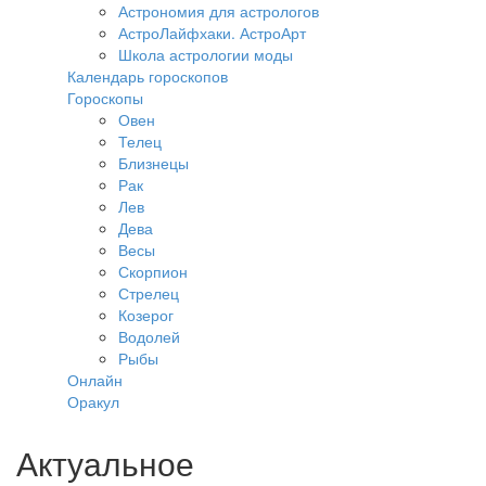
Астрономия для астрологов
АстроЛайфхаки. АстроАрт
Школа астрологии моды
Календарь гороскопов
Гороскопы
Овен
Телец
Близнецы
Рак
Лев
Дева
Весы
Скорпион
Стрелец
Козерог
Водолей
Рыбы
Онлайн
Оракул
Актуальное