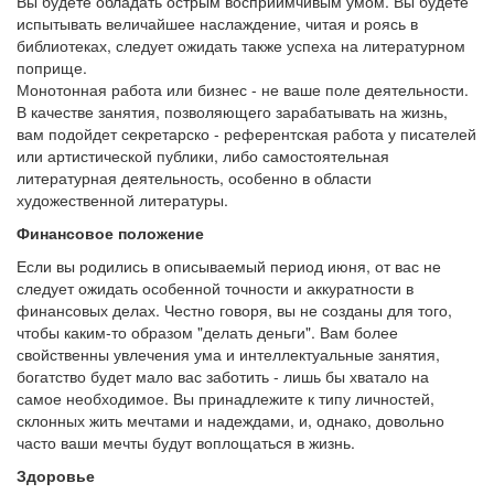
Вы будете обладать острым восприимчивым умом. Вы будете
испытывать величайшее наслаждение, читая и роясь в
библиотеках, следует ожидать также успеха на литературном
поприще.
Монотонная работа или бизнес - не ваше поле деятельности.
В качестве занятия, позволяющего зарабатывать на жизнь,
вам подойдет секретарско - референтская работа у писателей
или артистической публики, либо самостоятельная
литературная деятельность, особенно в области
художественной литературы.
Финансовое положение
Если вы родились в описываемый период июня, от вас не
следует ожидать особенной точности и аккуратности в
финансовых делах. Честно говоря, вы не созданы для того,
чтобы каким-то образом "делать деньги". Вам более
свойственны увлечения ума и интеллектуальные занятия,
богатство будет мало вас заботить - лишь бы хватало на
самое необходимое. Вы принадлежите к типу личностей,
склонных жить мечтами и надеждами, и, однако, довольно
часто ваши мечты будут воплощаться в жизнь.
Здоровье