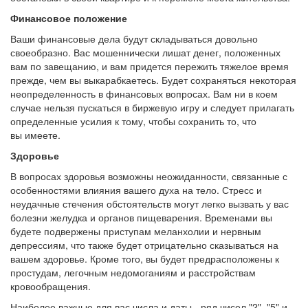
Финансовое положение
Ваши финансовые дела будут складываться довольно
своеобразно. Вас мошеннически лишат денег, положенных
вам по завещанию, и вам придется пережить тяжелое время
прежде, чем вы выкарабкаетесь. Будет сохраняться некоторая
неопределенность в финансовых вопросах. Вам ни в коем
случае нельзя пускаться в биржевую игру и следует прилагать
определенные усилия к тому, чтобы сохранить то, что
вы имеете.
Здоровье
В вопросах здоровья возможны неожиданности, связанные с
особенностями влияния вашего духа на тело. Стресс и
неудачные стечения обстоятельств могут легко вызвать у вас
болезни желудка и органов пищеварения. Временами вы
будете подвержены приступам меланхолии и нервным
депрессиям, что также будет отрицательно сказываться на
вашем здоровье. Кроме того, вы будет предрасположены к
простудам, легочным недомоганиям и расстройствам
кровообращения.
Наиболее важные для вас числа и даты - ряд чисел "2", "5" и