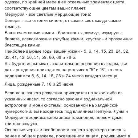
одежде, по крайней мере в ее отдельных элементах цвета,
соответствующие цветам ваших планет:
Меркурия - все светлые мерцающие тона;
Венеры - все оттенки синего, от самых светлых до самых
темных.
Ваши счастливые камни - бриллианты, жемчуг, изумруды,
бирюза, всевозможные голубые камни, хрусталь и прозрачные
блестящие камни.
Наиболее важные годы вашей жизни - 5, 6, 14, 15, 23, 24, 32,
33, 41, 42, 50, 51, 59, 60, 68 и 78-й.
Вы будете испытывать значительное влечение к людям, чьи
даты рождения приходятся на ряд чисел "5" и "6", то есть
родившимся 5, 6, 14, 15, 23 и 24 числа каждого месяца.
Лица, рожденные 7, 16 и 25 июня
Если день вашего рождения приходится на какое-либо из
указанных чисел, то согласно законам зодиакальной
астрологии и моей системы, основанной на халдейской
нумерологии, вы находитесь под влиянием Нептуна, Луны и
Меркурия в зодиакальном знаке Близнецов, первом Доме
тригона воздуха.
Основные черты и особенности вашего характера описаны
ранее в общем разделе, посвященном лицам, родившимся в