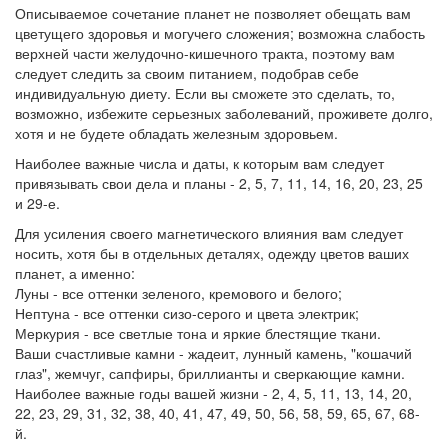
Описываемое сочетание планет не позволяет обещать вам
цветущего здоровья и могучего сложения; возможна слабость
верхней части желудочно-кишечного тракта, поэтому вам
следует следить за своим питанием, подобрав себе
индивидуальную диету. Если вы сможете это сделать, то,
возможно, избежите серьезных заболеваний, проживете долго,
хотя и не будете обладать железным здоровьем.
Наиболее важные числа и даты, к которым вам следует
привязывать свои дела и планы - 2, 5, 7, 11, 14, 16, 20, 23, 25
и 29-е.
Для усиления своего магнетического влияния вам следует
носить, хотя бы в отдельных деталях, одежду цветов ваших
планет, а именно:
Луны - все оттенки зеленого, кремового и белого;
Нептуна - все оттенки сизо-серого и цвета электрик;
Меркурия - все светлые тона и яркие блестящие ткани.
Ваши счастливые камни - жадеит, лунный камень, "кошачий
глаз", жемчуг, сапфиры, бриллианты и сверкающие камни.
Наиболее важные годы вашей жизни - 2, 4, 5, 11, 13, 14, 20,
22, 23, 29, 31, 32, 38, 40, 41, 47, 49, 50, 56, 58, 59, 65, 67, 68-
й.