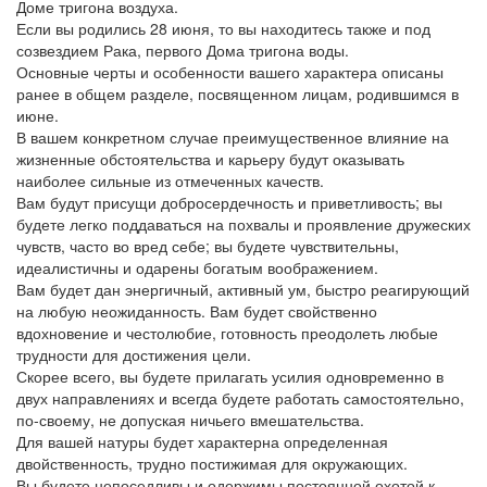
Доме тригона воздуха.
Если вы родились 28 июня, то вы находитесь также и под
созвездием Рака, первого Дома тригона воды.
Основные черты и особенности вашего характера описаны
ранее в общем разделе, посвященном лицам, родившимся в
июне.
В вашем конкретном случае преимущественное влияние на
жизненные обстоятельства и карьеру будут оказывать
наиболее сильные из отмеченных качеств.
Вам будут присущи добросердечность и приветливость; вы
будете легко поддаваться на похвалы и проявление дружеских
чувств, часто во вред себе; вы будете чувствительны,
идеалистичны и одарены богатым воображением.
Вам будет дан энергичный, активный ум, быстро реагирующий
на любую неожиданность. Вам будет свойственно
вдохновение и честолюбие, готовность преодолеть любые
трудности для достижения цели.
Скорее всего, вы будете прилагать усилия одновременно в
двух направлениях и всегда будете работать самостоятельно,
по-своему, не допуская ничьего вмешательства.
Для вашей натуры будет характерна определенная
двойственность, трудно постижимая для окружающих.
Вы будете непоседливы и одержимы постоянной охотой к