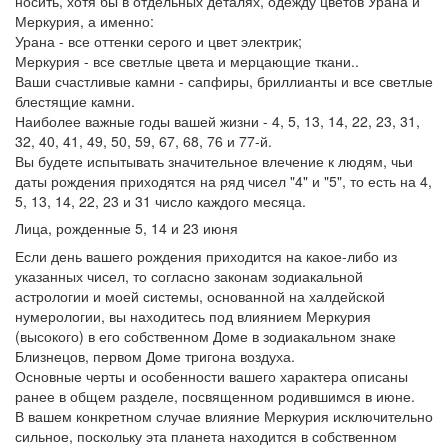
носить, хотя бы в отдельных деталях, одежду цветов Урана и
Меркурия, а именно:
Урана - все оттенки серого и цвет электрик;
Меркурия - все светлые цвета и мерцающие ткани..
Ваши счастливые камни - сапфиры, бриллианты и все светлые
блестящие камни.
Наиболее важные годы вашей жизни - 4, 5, 13, 14, 22, 23, 31,
32, 40, 41, 49, 50, 59, 67, 68, 76 и 77-й.
Вы будете испытывать значительное влечение к людям, чьи
даты рождения приходятся на ряд чисел "4" и "5", то есть на 4,
5, 13, 14, 22, 23 и 31 число каждого месяца.
Лица, рожденные 5, 14 и 23 июня
Если день вашего рождения приходится на какое-либо из
указанных чисел, то согласно законам зодиакальной
астрологии и моей системы, основанной на халдейской
нумерологии, вы находитесь под влиянием Меркурия
(высокого) в его собственном Доме в зодиакальном знаке
Близнецов, первом Доме тригона воздуха.
Основные черты и особенности вашего характера описаны
ранее в общем разделе, посвященном родившимся в июне.
В вашем конкретном случае влияние Меркурия исключительно
сильное, поскольку эта планета находится в собственном