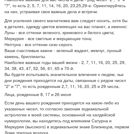
"7", то есть 2, 5, 7, 11, 14, 16, 20, 23,25,29-е. Ориентируйтесь
на них, устраивая свои важные дела и встречи.
Для усиления своего магнетизма вам следует носить, хотя бы
в деталях, одежду цветов влияющих на вас планет, а именно:
Луны - все оттенки зеленого, кремового и белого цвета;
Меркурия - все светлые и мерцающие тона;
Нептуна - все оттенки сизо-серого.
Ваши счастливые камни - зеленый жадеит, жемчуг, лунный
камень, бриллианты.
Наиболее важные годы вашей жизни - 2, 7, 11, 16, 20, 25, 29,
34, 38, 43, 47, 52, 56, 61, 65 и 70-й.
Вы будете испытывать значительное влечение к людям, чьи
дни рождения приходятся на даты, связанные с рядом чисел
"2" и "7", то есть рожденным 2,7, 11, 16, 20, 25 и 29 числа.
Лица, рожденные 8, 17 и 26 июня
Если день вашего рождения приходится на какое-либо из
указанных чисел, то согласно законам зодиакальной
астрологии и моей системы, основанной на халдейской
нумерологии, вы находитесь под влиянием Сатурна и
Меркурия (высокого) в зодиакальном знаке Близнецов, первом
Доме тритона воздуха.