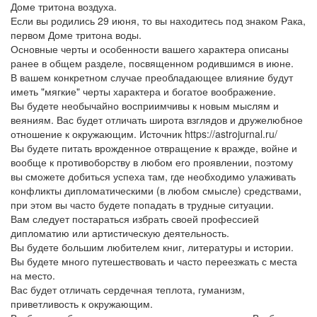
Доме тритона воздуха.
Если вы родились 29 июня, то вы находитесь под знаком Рака,
первом Доме тритона воды.
Основные черты и особенности вашего характера описаны
ранее в общем разделе, посвященном родившимся в июне.
В вашем конкретном случае преобладающее влияние будут
иметь "мягкие" черты характера и богатое воображение.
Вы будете необычайно восприимчивы к новым мыслям и
веяниям. Вас будет отличать широта взглядов и дружелюбное
отношение к окружающим. Источник https://astrojurnal.ru/
Вы будете питать врожденное отвращение к вражде, войне и
вообще к противоборству в любом его проявлении, поэтому
вы сможете добиться успеха там, где необходимо улаживать
конфликты дипломатическими (в любом смысле) средствами,
при этом вы часто будете попадать в трудные ситуации.
Вам следует постараться избрать своей профессией
дипломатию или артистическую деятельность.
Вы будете большим любителем книг, литературы и истории.
Вы будете много путешествовать и часто переезжать с места
на место.
Вас будет отличать сердечная теплота, гуманизм,
приветливость к окружающим.