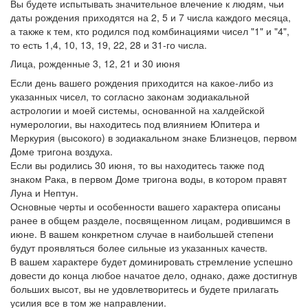
Вы будете испытывать значительное влечение к людям, чьи
даты рождения приходятся на 2, 5 и 7 числа каждого месяца,
а также к тем, кто родился под комбинациями чисел "1" и "4",
то есть 1,4, 10, 13, 19, 22, 28 и 31-го числа.
Лица, рожденные 3, 12, 21 и 30 июня
Если день вашего рождения приходится на какое-либо из
указанных чисел, то согласно законам зодиакальной
астрологии и моей системы, основанной на халдейской
нумерологии, вы находитесь под влиянием Юпитера и
Меркурия (высокого) в зодиакальном знаке Близнецов, первом
Доме тригона воздуха.
Если вы родились 30 июня, то вы находитесь также под
знаком Рака, в первом Доме тригона воды, в котором правят
Луна и Нептун.
Основные черты и особенности вашего характера описаны
ранее в общем разделе, посвященном лицам, родившимся в
июне. В вашем конкретном случае в наибольшей степени
будут проявляться более сильные из указанных качеств.
В вашем характере будет доминировать стремление успешно
довести до конца любое начатое дело, однако, даже достигнув
больших высот, вы не удовлетворитесь и будете прилагать
усилия все в том же направлении.