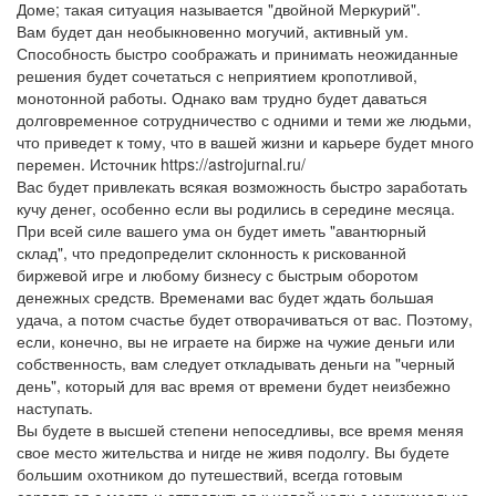
Доме; такая ситуация называется "двойной Меркурий".
Вам будет дан необыкновенно могучий, активный ум.
Способность быстро соображать и принимать неожиданные
решения будет сочетаться с неприятием кропотливой,
монотонной работы. Однако вам трудно будет даваться
долговременное сотрудничество с одними и теми же людьми,
что приведет к тому, что в вашей жизни и карьере будет много
перемен. Источник https://astrojurnal.ru/
Вас будет привлекать всякая возможность быстро заработать
кучу денег, особенно если вы родились в середине месяца.
При всей силе вашего ума он будет иметь "авантюрный
склад", что предопределит склонность к рискованной
биржевой игре и любому бизнесу с быстрым оборотом
денежных средств. Временами вас будет ждать большая
удача, а потом счастье будет отворачиваться от вас. Поэтому,
если, конечно, вы не играете на бирже на чужие деньги или
собственность, вам следует откладывать деньги на "черный
день", который для вас время от времени будет неизбежно
наступать.
Вы будете в высшей степени непоседливы, все время меняя
свое место жительства и нигде не живя подолгу. Вы будете
большим охотником до путешествий, всегда готовым