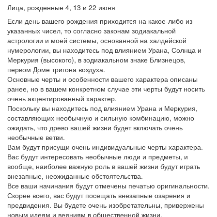
Лица, рожденные 4, 13 и 22 июня
Если день вашего рождения приходится на какое-либо из
указанных чисел, то согласно законам зодиакальной
астрологии и моей системы, основанной на халдейской
нумерологии, вы находитесь под влиянием Урана, Солнца и
Меркурия (высокого), в зодиакальном знаке Близнецов,
первом Доме тригона воздуха.
Основные черты и особенности вашего характера описаны
ранее, но в вашем конкретном случае эти черты будут носить
очень акцентированный характер.
Поскольку вы находитесь под влиянием Урана и Меркурия,
составляющих необычную и сильную комбинацию, можно
ожидать, что древо вашей жизни будет включать очень
необычные ветви.
Вам будут присущи очень индивидуальные черты характера.
Вас будут интересовать необычные люди и предметы, и
вообще, наиболее важную роль в вашей жизни будут играть
внезапные, неожиданные обстоятельства.
Все ваши начинания будут отмечены печатью оригинальности.
Скорее всего, вас будут посещать внезапные озарения и
предвидения. Вы будете очень изобретательны, привержены
новым идеям и веяниям в общественной жизни,