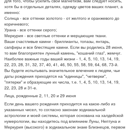
Для того, чтобы усилить свой магнетизм, вам следует носить,
хотя бы в отдельных деталях, одежду цветов ваших планет, а
именно:
Солнца - все оттенки золотого - от желтого и оранжевого до
коричневого;
Урана - все оттенки серого;
Меркурия - все светлые оттенки и мерцающие ткани.
Ваши счастливые камни - бриллианты, топазы, янтарь,
сапфиры и все блестящие камни. Если вы родились 28 июня,
то вам благоприятен лунный камень, "кошачий глаз", жемчуг.
Наиболее важные годы вашей жизни - 1, 4, 5, 10, 13, 14, 19,
22, 23, 28, 31, 32, 37, 40, 41, 46, 50, 55, 58, 59, 64, 68, 73-й.
Вы будете испытывать значительное влечение к людям, чьи
даты рождения приходятся на "единицы", "четверки",
"пятерки" и образующие их числа, т.е. 1, 4, 5, 10, 13, 14, 19,
22, 23, 28 и 31-е.
Лица, рожденные 2, 11, 20 и 29 июня
Если день вашего рождения приходится на какое-либо из
указанных чисел, то согласно законам зодиакальной
астрологии и моей системы, которая основана на халдейской
нумерологии, вы находитесь под влиянием Луны, Нептуна и
Меркурия (высокого) в зодиакальном знаке Близнецов, первом