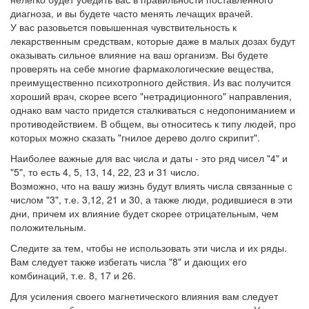
диагноза, и вы будете часто менять лечащих врачей.
У вас разовьется повышенная чувствительность к
лекарственным средствам, которые даже в малых дозах будут
оказывать сильное влияние на ваш организм. Вы будете
проверять на себе многие фармакологические вещества,
преимущественно психотропного действия. Из вас получится
хороший врач, скорее всего "нетрадиционного" направления,
однако вам часто придется сталкиваться с недопониманием и
противодействием. В общем, вы относитесь к типу людей, про
которых можно сказать "гнилое дерево долго скрипит".
Наиболее важные для вас числа и даты - это ряд чисел "4" и
"5", то есть 4, 5, 13, 14, 22, 23 и 31 число.
Возможно, что на вашу жизнь будут влиять числа связанные с
числом "3", т.е. 3,12, 21 и 30, а также люди, родившиеся в эти
дни, причем их влияние будет скорее отрицательным, чем
положительным.
Следите за тем, чтобы не использовать эти числа и их ряды.
Вам следует также избегать числа "8" и дающих его
комбинаций, т.е. 8, 17 и 26.
Для усиления своего магнетического влияния вам следует