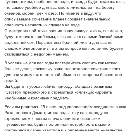
путешествиям, особенно по воде, и всегда будет оказываться,
что самое удобное для вас место жительства - на берегу
океанов, морей, рек и озер. Но имейте в виду, что
описываемое сочетание планет создает значительную
опасность несчастных случаев на воде.
С материальной точки зрения вашу личную жизнь, возможно,
будут омрачать проблемы, связанные с вашими ближайшими
родственникам. Перспективы брачной жизни для вас не
слишком благоприятны, в этом вопросе вы постоянно будете
сталкиваться с недопониманием.
В успешные для вас годы постарайтесь скопить как можно
больше денег, поскольку ваше планетарное сочетание таит
для вас угрозу стать жертвой обмана со стороны бесчестных
людей.
Вы будете глубоко любить природу, обладать развитым
чувством прекрасного и стремиться коллекционировать
необычные и красивые предметы.
Если вы родились 25 июня, под управлением входящего знака
Рака, первого Дома тригона воды, то у вас, наряду со
стремлением к новым впечатлениям и океанским
путешествиям, будет постоянная потребность к смене
обстановки в своей квартире и к перемене места жительства.