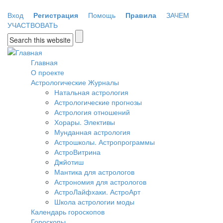
Перейти к основному содержанию
Вход
Регистрация
Помощь
Правила
ЗАЧЕМ
УЧАСТВОВАТЬ
Форма поиска
Главная
О проекте
Астрологические Журналы
Натальная астрология
Астрологические прогнозы
Астрология отношений
Хорары. Элективы
Мунданная астрология
Астрошколы. Астропрограммы
АстроВитрина
Джйотиш
Мантика для астрологов
Астрономия для астрологов
АстроЛайфхаки. АстроАрт
Школа астрологии моды
Календарь гороскопов
Гороскопы