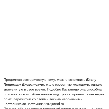
Продолжая эзотерическую тему, можно вспомнить
Елену
Петровну Блаватскую
, мало известную молодежи, однако
знаменитую в свое время. Подобно Кастанеде она способна
описывать свои субъективные ощущения, причем также через
опыт, пережитый со своими весьма необычными
наставниками. Источник astrojurnal.ru
По сути, оба персонажа говорят об одном и том же — о мире