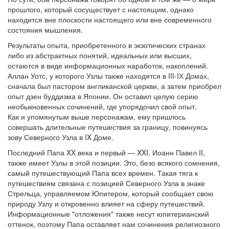
прошлого, который сосуществует с настоящим, однако
находится вне плоскости настоящего или вне современного
состояния мышления.
Результаты опыта, приобретенного в экзотических странах
либо из абстрактных понятий, идеальных или высших,
остаются в виде информационных наработок, накоплений.
Аллан Уотс, у которого Узлы также находятся в III-IХ Домах,
сначала был пастором англиканской церкви, а затем приобрел
опыт дзен буддизма в Японии. Он оставил целую серию
необыкновенных сочинений, где упорядочил свой опыт.
Как и упомянутым выше персонажам, ему пришлось
совершать длительные путешествия за границу, повинуясь
зову Северного Узла в IX Доме.
Последний Папа XX века и первый — XXI, Иоанн Павел II,
также имеет Узлы в этой позиции. Это, безо всякого сомнения,
самый путешествующий Папа всех времен. Такая тяга к
путешествиям связана с позицией Северного Узла в знаке
Стрельца, управляемом Юпитером, который сообщает свою
природу Узлу и откровенно влияет на сферу путешествий.
Информационные "отложения" также несут юпитерианский
оттенок, поэтому Папа оставляет нам сочинения религиозного