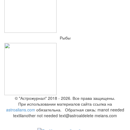
Рыбы
© "Астрожурнал" 2018 - 2026. Все права защищены.
При использовании материалов сайта ссылка на
astroalians.com
обязательна. Обратная связь: ma
not needed
text
il
another not needed text
@astroal
delete me
ians.com