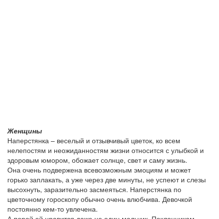
Женщины
Наперстянка – веселый и отзывчивый цветок, ко всем
нелепостям и неожиданностям жизни относится с улыбкой и
здоровым юмором, обожает солнце, свет и саму жизнь.
Она очень подвержена всевозможным эмоциям и может
горько заплакать, а уже через две минуты, не успеют и слезы
высохнуть, заразительно засмеяться. Наперстянка по
цветочному гороскопу обычно очень влюбчива. Девочкой
постоянно кем-то увлечена.
А порой ей нравится даже не один мальчик. Поклонникам