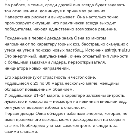
На работе, в семье, среди друзей она всегда будет задавать
тон отношениям, доминируя и принимая решения.
Наперстянка рискует и выигрывает. Она настолько точно
прогнозирует ситуации, что практически всегда выходит
победителем, находя единственно возможное решение.
Рожденные в первой декаде знака Овна во многом
напоминают по характеру горных коз, бесстрашно скачущих с
утеса на утес в поисках новых пастбищ. Источник astrojurnal.ru
Это энергичный, импульсивный, очень открытый тип личности
с большими задатками лидера, первооткрывателя,
инициатора новых направлений.
Его характеризуют страстность и честолюбие.
Родившиеся с 25 по 30 марта несколько мягче, женщины
обладают повышенным обаянием.
У родившихся 21–24 марта, в характере заложены хитрость,
лукавство и коварство – несмотря на невинный внешний вид,
они умеют вовремя избежать опасности.
Первая декада Овна обладает избытком энергии, которая, не
имея правильного выхода, может расходоваться на ссоры и
стычки. Необходимо учиться самоконтролю и следить за
своими словами.