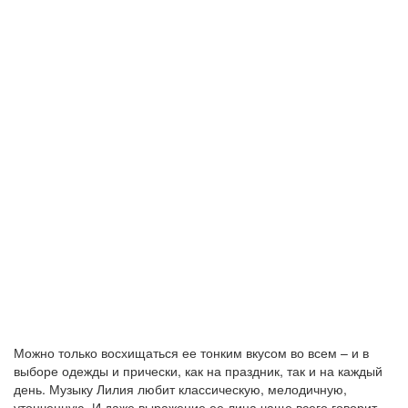
Можно только восхищаться ее тонким вкусом во всем – и в
выборе одежды и прически, как на праздник, так и на каждый
день. Музыку Лилия любит классическую, мелодичную,
утонченную. И даже выражение ее лица чаще всего говорит