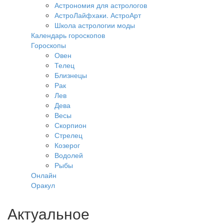
Астрономия для астрологов
АстроЛайфхаки. АстроАрт
Школа астрологии моды
Календарь гороскопов
Гороскопы
Овен
Телец
Близнецы
Рак
Лев
Дева
Весы
Скорпион
Стрелец
Козерог
Водолей
Рыбы
Онлайн
Оракул
Актуальное