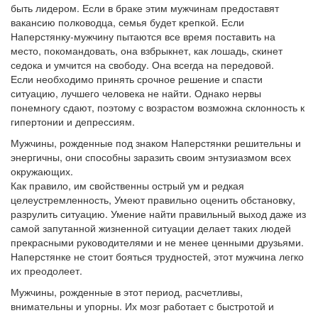
быть лидером. Если в браке этим мужчинам предоставят
вакансию полководца, семья будет крепкой. Если
Наперстянку-мужчину пытаются все время поставить на
место, покомандовать, она взбрыкнет, как лошадь, скинет
седока и умчится на свободу. Она всегда на передовой.
Если необходимо принять срочное решение и спасти
ситуацию, лучшего человека не найти. Однако нервы
понемногу сдают, поэтому с возрастом возможна склонность к
гипертонии и депрессиям.
Мужчины, рожденные под знаком Наперстянки решительны и
энергичны, они способны заразить своим энтузиазмом всех
окружающих.
Как правило, им свойственны острый ум и редкая
целеустремленность, Умеют правильно оценить обстановку,
разрулить ситуацию. Умение найти правильный выход даже из
самой запутанной жизненной ситуации делает таких людей
прекрасными руководителями и не менее ценными друзьями.
Наперстянке не стоит бояться трудностей, этот мужчина легко
их преодолеет.
Мужчины, рожденные в этот период, расчетливы,
внимательны и упорны. Их мозг работает с быстротой и