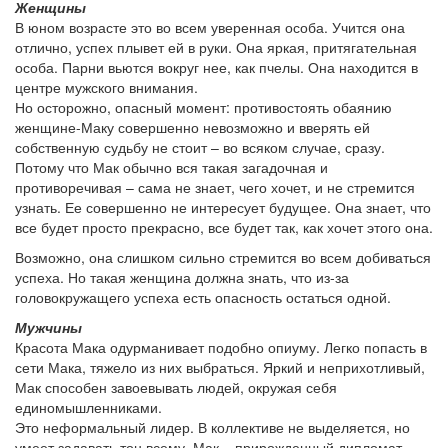
Женщины
В юном возрасте это во всем уверенная особа. Учится она
отлично, успех плывет ей в руки. Она яркая, притягательная
особа. Парни вьются вокруг нее, как пчелы. Она находится в
центре мужского внимания.
Но осторожно, опасный момент: противостоять обаянию
женщине-Маку совершенно невозможно и вверять ей
собственную судьбу не стоит – во всяком случае, сразу.
Потому что Мак обычно вся такая загадочная и
противоречивая – сама не знает, чего хочет, и не стремится
узнать. Ее совершенно не интересует будущее. Она знает, что
все будет просто прекрасно, все будет так, как хочет этого она.
Возможно, она слишком сильно стремится во всем добиваться
успеха. Но такая женщина должна знать, что из-за
головокружащего успеха есть опасность остаться одной.
Мужчины
Красота Мака одурманивает подобно опиуму. Легко попасть в
сети Мака, тяжело из них выбраться. Яркий и неприхотливый,
Мак способен завоевывать людей, окружая себя
единомышленниками.
Это неформальный лидер. В коллективе не выделяется, но
умеет задавать тон всему. Мак – прирожденный дипломат,