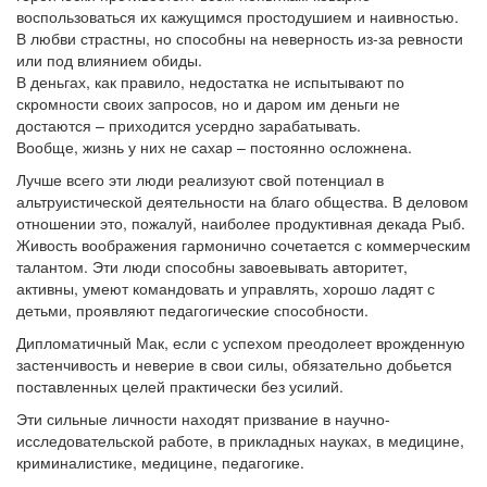
воспользоваться их кажущимся простодушием и наивностью.
В любви страстны, но способны на неверность из-за ревности
или под влиянием обиды.
В деньгах, как правило, недостатка не испытывают по
скромности своих запросов, но и даром им деньги не
достаются – приходится усердно зарабатывать.
Вообще, жизнь у них не сахар – постоянно осложнена.
Лучше всего эти люди реализуют свой потенциал в
альтруистической деятельности на благо общества. В деловом
отношении это, пожалуй, наиболее продуктивная декада Рыб.
Живость воображения гармонично сочетается с коммерческим
талантом. Эти люди способны завоевывать авторитет,
активны, умеют командовать и управлять, хорошо ладят с
детьми, проявляют педагогические способности.
Дипломатичный Мак, если с успехом преодолеет врожденную
застенчивость и неверие в свои силы, обязательно добьется
поставленных целей практически без усилий.
Эти сильные личности находят призвание в научно-
исследовательской работе, в прикладных науках, в медицине,
криминалистике, медицине, педагогике.