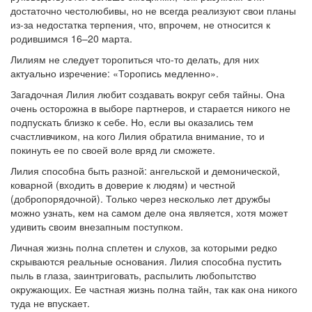
достаточно честолюбивы, но не всегда реализуют свои планы
из-за недостатка терпения, что, впрочем, не относится к
родившимся 16–20 марта.
Лилиям не следует торопиться что-то делать, для них
актуально изречение: «Торопись медленно».
Загадочная Лилия любит создавать вокруг себя тайны. Она
очень осторожна в выборе партнеров, и старается никого не
подпускать близко к себе. Но, если вы оказались тем
счастливчиком, на кого Лилия обратила внимание, то и
покинуть ее по своей воле вряд ли сможете.
Лилия способна быть разной: ангельской и демонической,
коварной (входить в доверие к людям) и честной
(добропорядочной). Только через несколько лет дружбы
можно узнать, кем на самом деле она является, хотя может
удивить своим внезапным поступком.
Личная жизнь полна сплетен и слухов, за которыми редко
скрываются реальные основания. Лилия способна пустить
пыль в глаза, заинтриговать, распылить любопытство
окружающих. Ее частная жизнь полна тайн, так как она никого
туда не впускает.