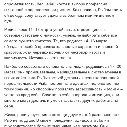
опрометчивости, бесшабашности и выбору профессии,
связанной с определенным риском. Как правило, Рыбам треть
ей декады сопутствует удача в выбранном ими жизненном
пути.
Родившиеся 11–13 марта устойчивые, стремящиеся к
совершенствованию личности, умеющие выбирать себе все
самого лучшего качества, Те, кто родился 14–16 марта,
обладают особой привлекательностью характера и внешней
красотой, хотя нередко проявляют несговорчивость и
капризность. Источник astrojurnal.ru
Наиболее серьезны и основательны люди, родившиеся 17–20
марта: они проницательны, наблюдательны и систематичны в
своих действиях. Рыбы третьей декады лишены характерной
нерешительности Рыб, постоянны в идеалах, нелегко меняют
точку зрения, но способны проявлять агрессивность и эгоизм –
часто во вред себе. Сочетая в себе энергию и интуицию, они
многого могут достичь и умеют заставить других работать на
себя.
Жизнь ради услужения и помощи другим этой разновидности
Рыб не по душе. В своем поведении, однако, эти Лилии
руководствуются больше эмоциями, чем разумом. Они