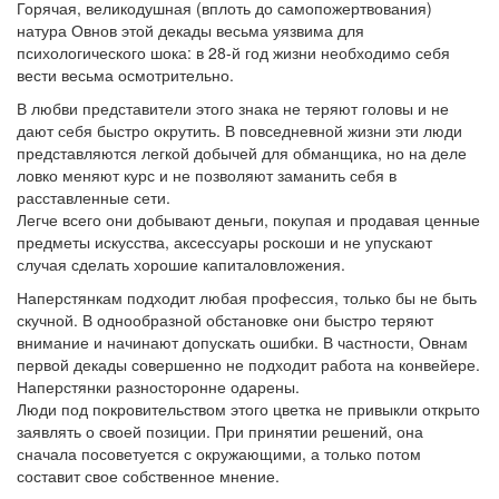
Горячая, великодушная (вплоть до самопожертвования)
натура Овнов этой декады весьма уязвима для
психологического шока: в 28-й год жизни необходимо себя
вести весьма осмотрительно.
В любви представители этого знака не теряют головы и не
дают себя быстро окрутить. В повседневной жизни эти люди
представляются легкой добычей для обманщика, но на деле
ловко меняют курс и не позволяют заманить себя в
расставленные сети.
Легче всего они добывают деньги, покупая и продавая ценные
предметы искусства, аксессуары роскоши и не упускают
случая сделать хорошие капиталовложения.
Наперстянкам подходит любая профессия, только бы не быть
скучной. В однообразной обстановке они быстро теряют
внимание и начинают допускать ошибки. В частности, Овнам
первой декады совершенно не подходит работа на конвейере.
Наперстянки разносторонне одарены.
Люди под покровительством этого цветка не привыкли открыто
заявлять о своей позиции. При принятии решений, она
сначала посоветуется с окружающими, а только потом
составит свое собственное мнение.