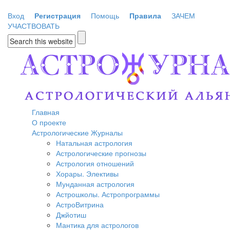
Перейти к основному содержанию
Вход
Регистрация
Помощь
Правила
ЗАЧЕМ
УЧАСТВОВАТЬ
Форма поиска
Главная
О проекте
Астрологические Журналы
Натальная астрология
Астрологические прогнозы
Астрология отношений
Хорары. Элективы
Мунданная астрология
Астрошколы. Астропрограммы
АстроВитрина
Джйотиш
Мантика для астрологов