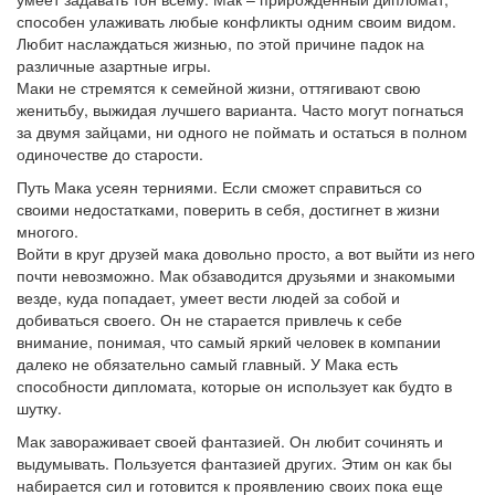
способен улаживать любые конфликты одним своим видом.
Любит наслаждаться жизнью, по этой причине падок на
различные азартные игры.
Маки не стремятся к семейной жизни, оттягивают свою
женитьбу, выжидая лучшего варианта. Часто могут погнаться
за двумя зайцами, ни одного не поймать и остаться в полном
одиночестве до старости.
Путь Мака усеян терниями. Если сможет справиться со
своими недостатками, поверить в себя, достигнет в жизни
многого.
Войти в круг друзей мака довольно просто, а вот выйти из него
почти невозможно. Мак обзаводится друзьями и знакомыми
везде, куда попадает, умеет вести людей за собой и
добиваться своего. Он не старается привлечь к себе
внимание, понимая, что самый яркий человек в компании
далеко не обязательно самый главный. У Мака есть
способности дипломата, которые он использует как будто в
шутку.
Мак завораживает своей фантазией. Он любит сочинять и
выдумывать. Пользуется фантазией других. Этим он как бы
набирается сил и готовится к проявлению своих пока еще