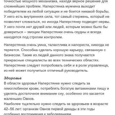
точностью мощного механизма, находя верное решение для
сложнейших проблем. Наперстянка мужчина выходит
победителем из любой ситуации и не боится никакой борьбы.
У него есть внутренняя сила, тот самый стержень, который не
позволяет сломаться, но иногда Наперстянку подводят нервы.
У него почти нет друзей или людей, которым можно было бы
довериться – эмоции Наперстянки очень скудны и всегда
находятся под строгим контролем.
Наперстянка очень умна, талантлива и напориста, никогда не
теряется. Способна сделать хорошую карьеру, связанную с
бизнесом. Также из людей данного знака получаются
прекрасные специалисты во всех технических областях.
Наперстянке следует попробовать себя и в роли управленца,
из неё может получиться отличный руководитель.
Здоровье
В области здоровья Наперстянке нужно следить за
гемоглобином крови, потреблять богатую витаминами пищу и
уделять достаточное внимание сну, особенно это касается
маленьких Овнов.
Наиболее тщательно нужно следить за здоровьем в возрасте
42–56 лет: организм Овнов первой декады в эти годы
особенно восприимчив к заболеваниям.