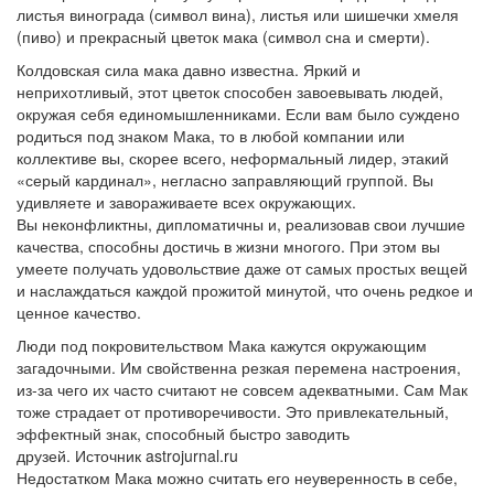
листья винограда (символ вина), листья или шишечки хмеля
(пиво) и прекрасный цветок мака (символ сна и смерти).
Колдовская сила мака давно известна. Яркий и
неприхотливый, этот цветок способен завоевывать людей,
окружая себя единомышленниками. Если вам было суждено
родиться под знаком Мака, то в любой компании или
коллективе вы, скорее всего, неформальный лидер, этакий
«серый кардинал», негласно заправляющий группой. Вы
удивляете и завораживаете всех окружающих.
Вы неконфликтны, дипломатичны и, реализовав свои лучшие
качества, способны достичь в жизни многого. При этом вы
умеете получать удовольствие даже от самых простых вещей
и наслаждаться каждой прожитой минутой, что очень редкое и
ценное качество.
Люди под покровительством Мака кажутся окружающим
загадочными. Им свойственна резкая перемена настроения,
из-за чего их часто считают не совсем адекватными. Сам Мак
тоже страдает от противоречивости. Это привлекательный,
эффектный знак, способный быстро заводить
друзей. Источник astrojurnal.ru
Недостатком Мака можно считать его неуверенность в себе,