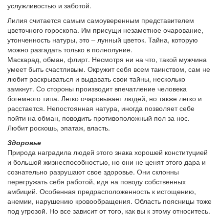
услужливостью и заботой.
Лилия считается самым самоуверенным представителем
цветочного гороскопа. Им присущи незаметное очарование,
утонченность натуры, это – лунный цветок. Тайна, которую
можно разгадать только в полнолуние.
Маскарад, обман, флирт. Несмотря ни на что, такой мужчина
умеет быть счастливым. Окружит себя всем таинством, сам не
любит раскрываться и выдавать свои тайны, несколько
замкнут. Со стороны производит впечатление человека
богемного типа. Легко очаровывает людей, но также легко и
расстается. Непостоянная натура, иногда позволяет себе
пойти на обман, поводить противоположный пол за нос.
Любит роскошь, эпатаж, власть.
Здоровье
Природа наградила людей этого знака хорошей конституцией
и большой жизнеспособностью, но они не ценят этого дара и
сознательно разрушают свое здоровье. Они склонны
перегружать себя работой, идя на поводу собственных
амбиций. Особенная предрасположенность к истощению,
анемии, нарушению кровообращения. Область поясницы тоже
под угрозой. Но все зависит от того, как вы к этому относитесь.