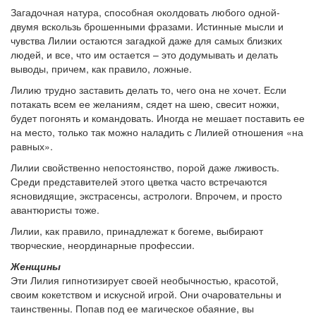
Загадочная натура, способная околдовать любого одной-
двумя вскользь брошенными фразами. Истинные мысли и
чувства Лилии остаются загадкой даже для самых близких
людей, и все, что им остается – это додумывать и делать
выводы, причем, как правило, ложные.
Лилию трудно заставить делать то, чего она не хочет. Если
потакать всем ее желаниям, сядет на шею, свесит ножки,
будет погонять и командовать. Иногда не мешает поставить ее
на место, только так можно наладить с Лилией отношения «на
равных».
Лилии свойственно непостоянство, порой даже лживость.
Среди представителей этого цветка часто встречаются
ясновидящие, экстрасенсы, астрологи. Впрочем, и просто
авантюристы тоже.
Лилии, как правило, принадлежат к богеме, выбирают
творческие, неординарные профессии.
Женщины
Эти Лилия гипнотизирует своей необычностью, красотой,
своим кокетством и искусной игрой. Они очаровательны и
таинственны. Попав под ее магическое обаяние, вы