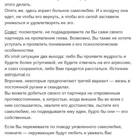
этого делать.
Опять же, здесь играет больное самолюбие. И к колдуну она
идет, не чтобы его вернуть, а чтобы его силой заставили
унижаться и удовлетворять ее эго.
Совет
: посмотрите, не подзадориваете ли Вы сами своего
партнера на проявление гнева. Возможно, Вы также не хотите
уступать и проявлять понимание к его психологическим
особенностям.
Из этой ситуации два выхода: либо Вы проявите мудрость и
будете более уступчивой, не будете отвечать на его агрессию,
и союз сохранится, либо Вам придется расстаться. Источник
astrojurnal.ru
Впрочем, некоторые предпочитают третий вариант — жизнь в
постоянной ругани и скандалах.
Вы можете добиться своего от партнера не откровенным
противостоянием, а хитростью, когда внешне Вы во всем с
ним соглашаетесь, хвалите его достоинства, льстите его
самолюбию, но подкидываете ему идеи, будто бы они — его
собственные.
Если Вы переживаете по поводу уязвленного самолюбия,
помните — окружающие будут любить и уважать Вас