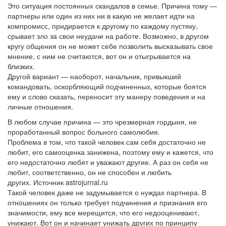
Это ситуация постоянных скандалов в семье. Причина тому —
партнеры или один из них ни в какую не желает идти на
компромисс, придирается к другому по каждому пустяку,
срывает зло за свои неудачи на работе. Возможно, в другом
кругу общения он не может себе позволить высказывать свое
мнение, с ним не считаются, вот он и отыгрывается на
близких.
Другой вариант — наоборот, начальник, привыкший
командовать, оскорбляющий подчиненных, которые боятся
ему и слово сказать, переносит эту манеру поведения и на
личные отношения.
В любом случае причина — это чрезмерная гордыня, не
проработанный вопрос больного самолюбия.
Проблема в том, что такой человек сам себя достаточно не
любит, его самооценка занижена, поэтому ему и кажется, что
его недостаточно любят и уважают другие. А раз он себя не
любит, соответственно, он не способен и любить
других. Источник astrojurnal.ru
Такой человек даже не задумывается о нуждах партнера. В
отношениях он только требует подчинения и признания его
значимости, ему все мерещится, что его недооценивают,
унижают. Вот он и начинает унижать других по принципу