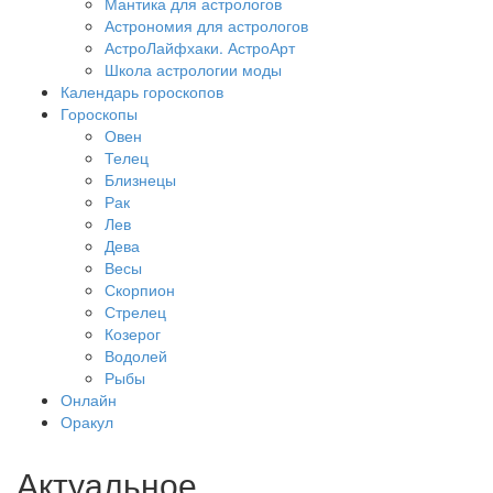
Мантика для астрологов
Астрономия для астрологов
АстроЛайфхаки. АстроАрт
Школа астрологии моды
Календарь гороскопов
Гороскопы
Овен
Телец
Близнецы
Рак
Лев
Дева
Весы
Скорпион
Стрелец
Козерог
Водолей
Рыбы
Онлайн
Оракул
Актуальное