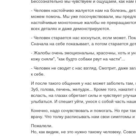
Бессознательно мы чувствуем и ощущаем, как нам 
- Человек настойчиво жалуется нам на болезнь, де
можем помочь. Мы уже посочувствовали, мы предлож
настойчивые монотонные жалобы не прекращаются,
всех деталях и даже демонстрируются.
- Человек старается нас коснуться, если может. Пок
Сначала на себе показывает, а потом старается дот
- Жалобы очень эмоциональны, красочны, хоть и ун
кожу сняли", "как будто собаки рвут на части"...
- Человек не сводит с нас взгляд. Смотрит, даже за
к себе.
И после такого общения у нас может заболеть там, 
Зуб, голова, печень, желудок... Кроме того, накатит
всласть, на глазах обретает силы и чувствует улуч
улыбаться. И спешит уйти, унося с собой часть наш
Конечно, надо сочувствовать и помогать. Но при та
врачу. Что толку расписывать нам свои симптомы 
Пожалели.
Но, как видим, не это нужно такому человеку. Совсем