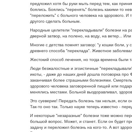
предложил хотя бы руки мыть перед тем, как прини
боялись. Боялись "перенять" болезнь какими-то н
"переложить" с больного человека на здорового. И 
другого сделать больным.
Народные целители "перекладывали" болезни на р
дверной затвор, на полено, на воду, на ветер... Или
Многие с детства помнят заговор: "у кошки боли, у с
древнего способа "переклада". Животное заболева
Жестокий способ лечения, но тогда времена были та
Люди безжалостные и эгоистичные "перекладывали" 
икоты, - даже до наших дней дошла поговорка про 
заканчивая более страшными болезнями. Смертель
здорового человека заговоренной пищей или подар
менялись местами. Больной выздоравливал, здоро
Это суеверие! Передать болезнь так нельзя, если о
Так-то оно так. Только науке теперь известно - п
И некоторые "незаразные" болезни тоже можно пере
большой вопрос. Может, и станет. Если он будет п
задачу и переложил болезнь на кого-то. А вот здор