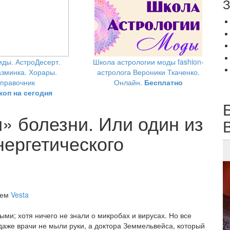
З
ды. АстроДесерт.
Школа астрологии моды fashion-
зминка. Хорары.
астролога Вероники Ткаченко.
правочник
Онлайн.
Бесплатно
коп на сегодня
» болезни. Или один из
нергетического
лем
Vesta
и; хотя ничего не знали о микробах и вирусах. Но все
даже врачи не мыли руки, а доктора Земмельвейса, который