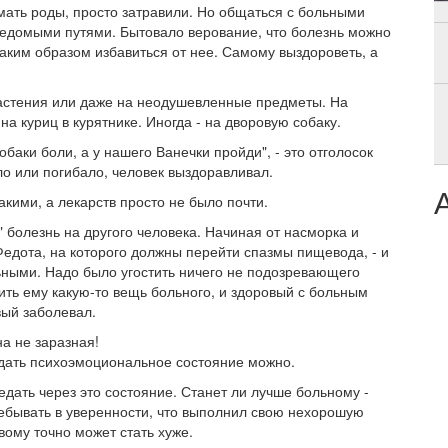
мать роды, просто затравили. Но общаться с больными
еведомыми путями. Бытовало верование, что болезнь можно
таким образом избавиться от нее. Самому выздороветь, а
астения или даже на неодушевленные предметы. На
 на куриц в курятнике. Иногда - на дворовую собаку.
обаки боли, а у нашего Ванечки пройди", - это отголосок
ло или погибало, человек выздоравливал.
кими, а лекарств просто не было почти.
болезнь на другого человека. Начиная от насморка и
Федота, на которого должны перейти спазмы пищевода, - и
ными. Надо было угостить ничего не подозревающего
ить ему какую-то вещь больного, и здоровый с больным
вый заболевал.
на не заразная!
ередать психоэмоциональное состояние можно.
дать через это состояние. Станет ли лучше больному -
ребывать в уверенности, что выполнил свою нехорошую
овому точно может стать хуже.