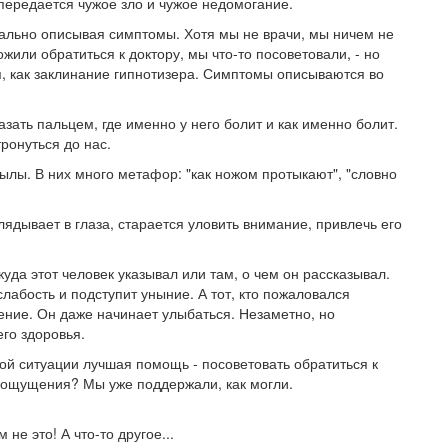
передается чужое зло и чужое недомогание.
тально описывая симптомы. Хотя мы не врачи, мы ничем не
или обратиться к доктору, мы что-то посоветовали, - но
 как заклинание гипнотизера. Симптомы описываются во
азать пальцем, где именно у него болит и как именно болит.
ронуться до нас.
ылы. В них много метафор: "как ножом протыкают", "словно
глядывает в глаза, старается уловить внимание, привлечь его
куда этот человек указывал или там, о чем он рассказывал.
 слабость и подступит уныние. А тот, кто пожаловался
шение. Он даже начинает улыбаться. Незаметно, но
его здоровья.
кой ситуации лучшая помощь - посоветовать обратиться к
и ощущения? Мы уже поддержали, как могли.
 не это! А что-то другое...