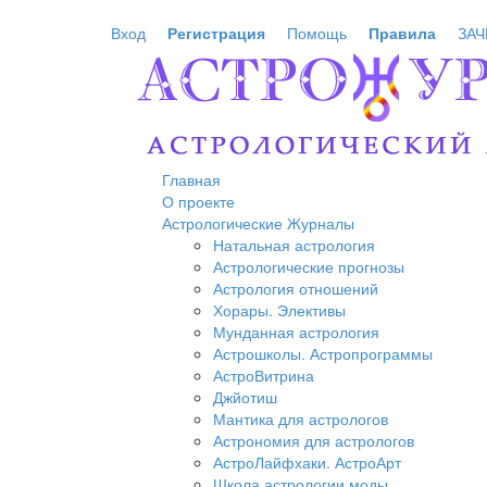
Перейти к основному содержанию
Вход
Регистрация
Помощь
Правила
ЗАЧ
Главная
О проекте
Астрологические Журналы
Натальная астрология
Астрологические прогнозы
Астрология отношений
Хорары. Элективы
Мунданная астрология
Астрошколы. Астропрограммы
АстроВитрина
Джйотиш
Мантика для астрологов
Астрономия для астрологов
АстроЛайфхаки. АстроАрт
Школа астрологии моды