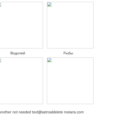
Водолей
Рыбы
another not needed text
@astroal
delete me
ians.com