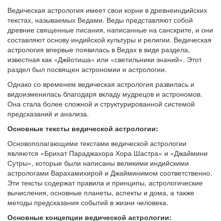
Ведическая астрология имеет свои корни в древнеиндийских
текстах, называемых Ведами. Веды представляют собой
древние священные писания, написанные на санскрите, и они
составляют основу индийской культуры и религии. Ведическая
астрология впервые появилась в Ведах в виде раздела,
известная как «Джйотиша» или «светильники знаний». Этот
раздел был посвящен астрономии и астрологии.
Однако со временем ведическая астрология развилась и
видоизменилась благодаря вкладу мудрецов и астрономов.
Она стала более сложной и структурированной системой
предсказаний и анализа.
Основные тексты ведической астрологии:
Основополагающими текстами ведической астрологии
являются «Брихат Параджахора Хора Шастра» и «Джаймини
Сутры», которые были написаны великими индийскими
астрологами Варахамихирой и Джайминимом соответственно.
Эти тексты содержат правила и принципы, астрологические
вычисления, основные планеты, аспекты и дома, а также
методы предсказания событий в жизни человека.
Основные концепции ведической астрологии: