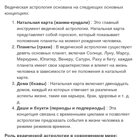
Ведическая астрология основана на следующих основных
концепциях:
Натальная карта (жанма-кундали)
: Это главный
инструмент ведической астрологии. Натальная карта
представляет собой гороскоп, который показывает
положение планеты на момент рождения человека.
Планеты (грахи)
: В ведической астрологии существуют
девять основных планет, включая Солнце, Луну, Марсу,
Меркурию, Юпитер, Венеру, Сатурн, Раху и Кету. каждая
планета имеет свои характеристики и влияет на жизнь
человека в зависимости от ее положения в натальной
карте.
Дома (бхавы)
: Натальная карта включает двенадцать
домов, каждый из которых отвечает за различные
аспекты жизни, такие как карьера, брак, здоровье и т. д.
д.
Даши и бхукти (периоды и подпериоды)
: Эта
концепция связана с временными циклами и позволяет
астрологам предсказать события в жизни человека в
режиме режимов времени.
Роль ведической астрологии в современном мире: