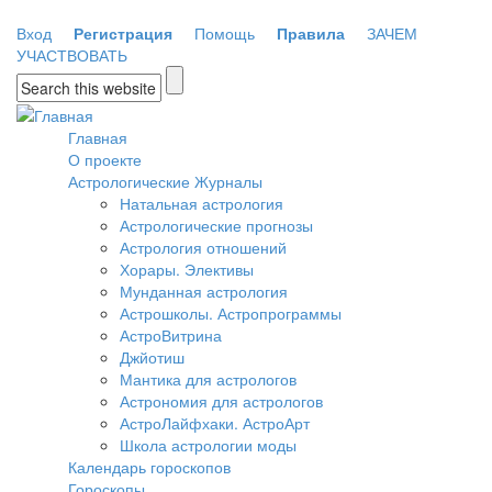
Перейти к основному содержанию
Вход
Регистрация
Помощь
Правила
ЗАЧЕМ
УЧАСТВОВАТЬ
Форма поиска
Главная
О проекте
Астрологические Журналы
Натальная астрология
Астрологические прогнозы
Астрология отношений
Хорары. Элективы
Мунданная астрология
Астрошколы. Астропрограммы
АстроВитрина
Джйотиш
Мантика для астрологов
Астрономия для астрологов
АстроЛайфхаки. АстроАрт
Школа астрологии моды
Календарь гороскопов
Гороскопы