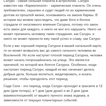
Сатурн - самая сильная планета в астрологии. Сатурн
известен как «Карматипати» - кармическая планета. Он очень
требователен, серьезен и судит людей по их кармическим
долгам из прошлой жизни, основываясь на законе Кармы. В
истории мы можем проследить, что даже боги и богини
страдали от негативного влияния Сатурна, потому что закон
есть закон для каждого, и никто не мог его нарушить. Никто не
может причинить человеку такие страдания, как Сатурн, и
никто не может принести ему такой успех и славу, как Сатурн.
Если у вас хороший период Сатурна в вашей натальной карте,
то он может возвысить вас до самого сильного человека во
Вселенной. Но если наступит плохой период Сатурна, человек
может начать попрошайничать на улице. Это является
причиной, по которой все боятся Сатурна. Особенно, когда
наступает период Сатурн, каждый из вас начинает делать
добрые дела, больше молиться, медитировать, и искать
решения, чтобы преодолеть этот период.
Саде Сати - это период, когда Сатурн проходит в транзите в 12
дом (дом потерь), в 1 дом (дом души) и во 2 дом (дом
взаимоотношений) от вашего лунного знака зодиака, в
зависимости от текущих планетарных событий.