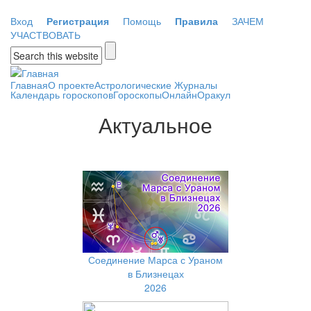
Перейти к основному содержанию
Вход
Регистрация
Помощь
Правила
ЗАЧЕМ
УЧАСТВОВАТЬ
Форма поиска
Главная
О проекте
Астрологические Журналы
Календарь гороскопов
Гороскопы
Онлайн
Оракул
Актуальное
Соединение Марса с Ураном
в Близнецах
2026