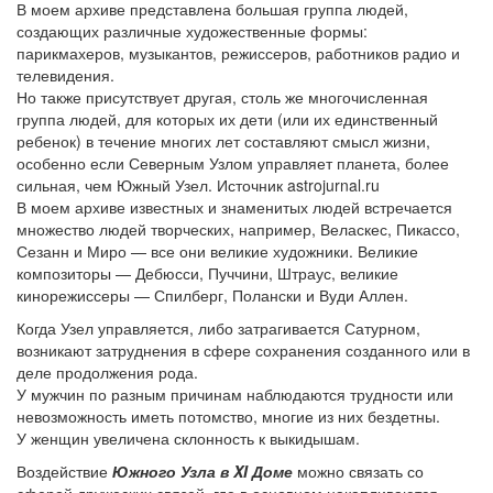
В моем архиве представлена большая группа людей,
создающих различные художественные формы:
парикмахеров, музыкантов, режиссеров, работников радио и
телевидения.
Но также присутствует другая, столь же многочисленная
группа людей, для которых их дети (или их единственный
ребенок) в течение многих лет составляют смысл жизни,
особенно если Северным Узлом управляет планета, более
сильная, чем Южный Узел. Источник astrojurnal.ru
В моем архиве известных и знаменитых людей встречается
множество людей творческих, например, Веласкес, Пикассо,
Сезанн и Миро — все они великие художники. Великие
композиторы — Дебюсси, Пуччини, Штраус, великие
кинорежиссеры — Спилберг, Полански и Вуди Аллен.
Когда Узел управляется, либо затрагивается Сатурном,
возникают затруднения в сфере сохранения созданного или в
деле продолжения рода.
У мужчин по разным причинам наблюдаются трудности или
невозможность иметь потомство, многие из них бездетны.
У женщин увеличена склонность к выкидышам.
Воздействие
Южного Узла в XI Доме
можно связать со
сферой дружеских связей, где в основном накапливаются