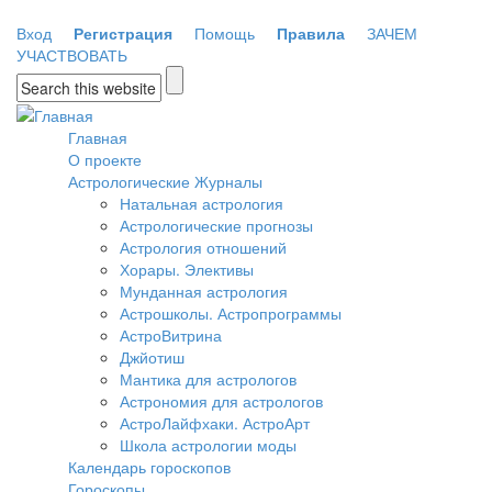
Перейти к основному содержанию
Вход
Регистрация
Помощь
Правила
ЗАЧЕМ
УЧАСТВОВАТЬ
Форма поиска
Главная
О проекте
Астрологические Журналы
Натальная астрология
Астрологические прогнозы
Астрология отношений
Хорары. Элективы
Мунданная астрология
Астрошколы. Астропрограммы
АстроВитрина
Джйотиш
Мантика для астрологов
Астрономия для астрологов
АстроЛайфхаки. АстроАрт
Школа астрологии моды
Календарь гороскопов
Гороскопы