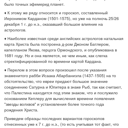
было точных эфемерид планет.
♦ К этому же ряду относится и гороскоп, составленный
Иеронимом Карданом (1501-1575), но уже на полночь 25/26
декабря 1 г. до н.э., оказавший большое влияние на
астрологов.
♦ Наиболее известная среди английских астрологов натальная
карта Христа была построена д-ром Джоном Батлером,
капелланом Якова, герцога Ормондского, и опубликована в
1681 году. Но и она является, не чем иным, как слегка
отректифицированной по времени картой Кардана.
♦ Перелом в этом вопросе произошел после указания
знаменитого рабби Исаака Абарбаниэла (1437-1505) на то
обстоятельство, что евреи придают большое значение
соединению Сатурна и Юпитера в знаке Рыб, так как считают,
что Палестина находится под этим знаком, что и послужило
основанием Кеплеру для вычисления времени появления
"звезды волхвов" и установления более точного года
рождения Христа.
Приведем образцы последних вариантов гороскопов
отнесенных уже к 7 г. до н.э., (то есть учитывая тот факт, что