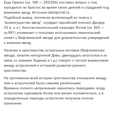
Еще Ориген (ок. 185 — 253/254) поставил вопрос о том,
находился ли Христос во время своих деяний и страданий под
влиянием звезд. Источник astrojurnal.ru
Подобный вывод, логически вытекающий из тезиса о
"всемогуществе звезд", осуждал тарсийский епископ Диодор
(IV в. н.э.). Константинопольский патриарх Фотий (ок. 820 —
ок.891) упоминает о попытках использовать евангельский
сюжет о Вифлеемской звезде для доказательства утверждений
о влиянии звезд.
Наличие в христианстве астральных мотивов (Вифлеемская
звезда, зачатие непорочной Девы, двенадцать апостолов и их
связь со знаками Зодиака и т.д.) говорят о тесной взаимосвязи
между астрологией и историей развития раннего
христианства.
На протяжении всей истории христианства отношения между
ним и астрологией были самыми различными.
Времена полного непризнания сменялись периодами, когда
астрологию оценивали более или менее положительно, а в
определенные периоды астрология получала полное
признание.