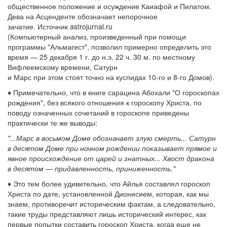
общественное положение и осуждение Каиафой и Пилатом.
Дева на Асценденте обозначает непорочное
зачатие. Источник astrojurnal.ru
(Компьютерный анализ, произведенный при помощи
программы "Альмагест", позволил примерно определить это
время — 25 декабря 1 г. до н.э. 22 ч. 30 м. по местному
Вифлеемскому времени, Сатурн
и Марс при этом стоят точно на куспидах 10-го и 8-го Домов).
♦ Примечательно, что в книге сарацина Абохали "О гороскопах
рождения", без всякого отношения к гороскопу Христа, по
поводу означенных сочетаний в гороскопе приведены
практически те же выводы:
"...Марс в восьмом Доме обозначает злую смерть... Сатурн
в десятом Доме при ночном рождении показывает прямое и
явное происхождение от царей и знатных... Хвост дракона
в десятом — придавленность, приниженность."
♦ Это тем более удивительно, что Айлья составлял гороскоп
Христа по дате, установленной Дионисием, которая, как мы
знаем, противоречит историческим фактам, а следовательно,
такие труды представляют лишь исторический интерес, как
первые попытки составить гороскоп Христа, когда еще не