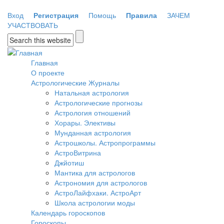
Перейти к основному содержанию
Вход
Регистрация
Помощь
Правила
ЗАЧЕМ
УЧАСТВОВАТЬ
Форма поиска
Главная
О проекте
Астрологические Журналы
Натальная астрология
Астрологические прогнозы
Астрология отношений
Хорары. Элективы
Мунданная астрология
Астрошколы. Астропрограммы
АстроВитрина
Джйотиш
Мантика для астрологов
Астрономия для астрологов
АстроЛайфхаки. АстроАрт
Школа астрологии моды
Календарь гороскопов
Гороскопы