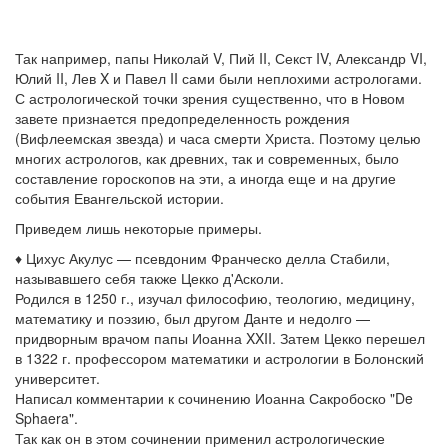
Так например, папы Николай V, Пий II, Секст IV, Александр VI,
Юлий II, Лев X и Павел II сами были неплохими астрологами.
С астрологической точки зрения существенно, что в Новом
завете признается предопределенность рождения
(Вифлеемская звезда) и часа смерти Христа. Поэтому целью
многих астрологов, как древних, так и современных, было
составление гороскопов на эти, а иногда еще и на другие
события Евангельской истории.
Приведем лишь некоторые примеры.
♦ Цихус Акулус — псевдоним Франческо делла Стабили,
называвшего себя также Цекко д'Асколи.
Родился в 1250 г., изучал философию, теологию, медицину,
математику и поэзию, был другом Данте и недолго —
придворным врачом папы Иоанна XXII. Затем Цекко перешел
в 1322 г. профессором математики и астрологии в Болонский
университет.
Написал комментарии к сочинению Иоанна Сакробоско "De
Sphaera".
Так как он в этом сочинении применил астрологические