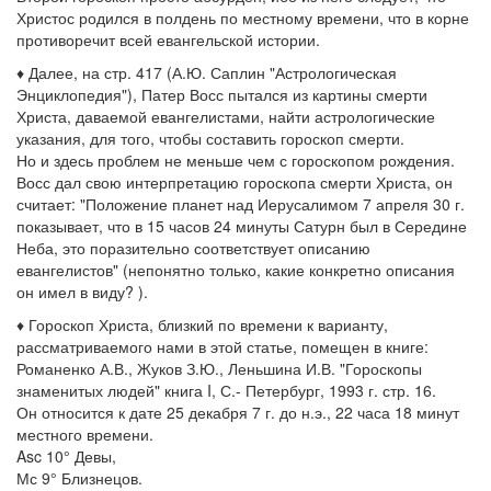
Христос родился в полдень по местному времени, что в корне
противоречит всей евангельской истории.
♦ Далее, на стр. 417 (А.Ю. Саплин "Астрологическая
Энциклопедия"), Патер Восс пытался из картины смерти
Христа, даваемой евангелистами, найти астрологические
указания, для того, чтобы составить гороскоп смерти.
Но и здесь проблем не меньше чем с гороскопом рождения.
Восс дал свою интерпретацию гороскопа смерти Христа, он
считает: "Положение планет над Иерусалимом 7 апреля 30 г.
показывает, что в 15 часов 24 минуты Сатурн был в Середине
Неба, это поразительно соответствует описанию
евангелистов" (непонятно только, какие конкретно описания
он имел в виду? ).
♦ Гороскоп Христа, близкий по времени к варианту,
рассматриваемого нами в этой статье, помещен в книге:
Романенко А.В., Жуков З.Ю., Леньшина И.В. "Гороскопы
знаменитых людей" книга I, С.- Петербург, 1993 г. стр. 16.
Он относится к дате 25 декабря 7 г. до н.э., 22 часа 18 минут
местного времени.
Asc 10° Девы,
Мс 9° Близнецов.