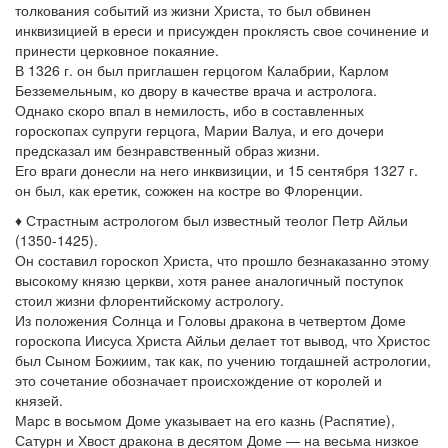
толкования событий из жизни Христа, то был обвинен
инквизицией в ереси и присужден проклясть свое сочинение и
принести церковное покаяние.
В 1326 г. он был приглашен герцогом Калабрии, Карлом
Безземельным, ко двору в качестве врача и астролога.
Однако скоро впал в немилость, ибо в составленных
гороскопах супруги герцога, Марии Валуа, и его дочери
предсказал им безнравственный образ жизни.
Его враги донесли на него инквизиции, и 15 сентября 1327 г.
он был, как еретик, сожжен на костре во Флоренции.
♦ Страстным астрологом был известный теолог Петр Айльи
(1350-1425).
Он составил гороскоп Христа, что прошло безнаказанно этому
высокому князю церкви, хотя ранее аналогичный поступок
стоил жизни флорентийскому астрологу.
Из положения Солнца и Головы дракона в четвертом Доме
гороскопа Иисуса Христа Айльи делает тот вывод, что Христос
был Сыном Божиим, так как, по учению тогдашней астрологии,
это сочетание обозначает происхождение от королей и
князей.
Марс в восьмом Доме указывает на его казнь (Распятие),
Сатурн и Хвост дракона в десятом Доме — на весьма низкое