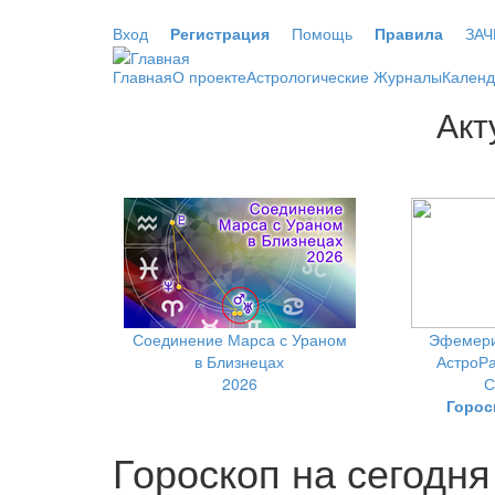
Перейти к основному содержанию
Вход
Регистрация
Помощь
Правила
ЗАЧ
Главная
О проекте
Астрологические Журналы
Календ
Акт
Соединение Марса с Ураном
Эфемери
в Близнецах
АстроРа
2026
С
Горос
Гороскоп на сегодня