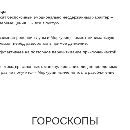
ецы
.
сят беспокойный эмоционально несдержанный характер –
, перемещения… и все в пустую.
взаимная рецепция Луны и Меркурия) - имеет минимальную
ормозит перед разворотом в прямое движение.
 эффективнее на повторное перечитывание приключенческой
 по моск. вр. склонных к манипулированию лиц непреодолимо
т раз не получится - Меркурий нынче не тот, а разоблачение
ГОРОСКОПЫ