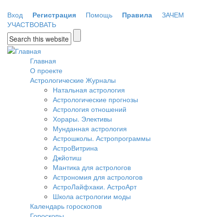
Перейти к основному содержанию
Вход
Регистрация
Помощь
Правила
ЗАЧЕМ
УЧАСТВОВАТЬ
Форма поиска
Главная
О проекте
Астрологические Журналы
Натальная астрология
Астрологические прогнозы
Астрология отношений
Хорары. Элективы
Мунданная астрология
Астрошколы. Астропрограммы
АстроВитрина
Джйотиш
Мантика для астрологов
Астрономия для астрологов
АстроЛайфхаки. АстроАрт
Школа астрологии моды
Календарь гороскопов
Гороскопы