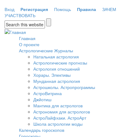
Перейти к основному содержанию
Вход
Регистрация
Помощь
Правила
ЗАЧЕМ
УЧАСТВОВАТЬ
Форма поиска
Главная
О проекте
Астрологические Журналы
Натальная астрология
Астрологические прогнозы
Астрология отношений
Хорары. Элективы
Мунданная астрология
Астрошколы. Астропрограммы
АстроВитрина
Джйотиш
Мантика для астрологов
Астрономия для астрологов
АстроЛайфхаки. АстроАрт
Школа астрологии моды
Календарь гороскопов
Гороскопы