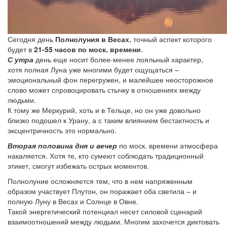
Сегодня день
Полнолуния в Весах
, точный аспект которого
будет в
21-55 часов по моск. времени
.
С утра
день еще носит более-менее лояльный характер,
хотя полная Луна уже многими будет ощущаться –
эмоциональный фон перегружен, и малейшее неосторожное
слово может спровоцировать стычку в отношениях между
людьми.
К тому же Меркурий, хоть и в Тельце, но он уже довольно
близко подошел к Урану, а с таким влиянием бестактность и
эксцентричность это нормально.
Вторая половина дня и вечер
по моск. времени атмосфера
накаляется. Хотя те, кто сумеют соблюдать традиционный
этикет, смогут избежать острых моментов.
Полнолуние осложняется тем, что в нем напряженным
образом участвует Плутон, он поражает оба светила – и
полную Луну в Весах и Солнце в Овне.
Такой энергетический потенциал несет силовой сценарий
взаимоотношений между людьми. Многим захочется диктовать