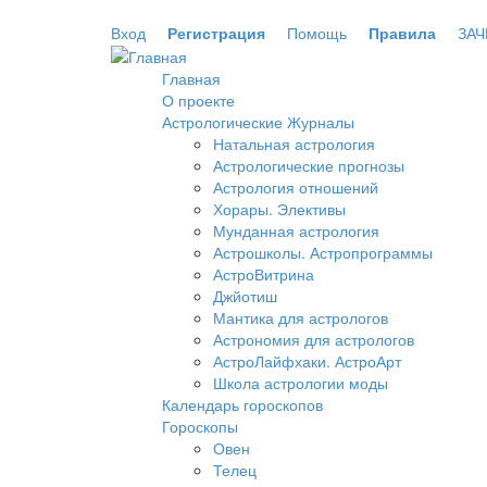
Перейти к основному содержанию
Вход
Регистрация
Помощь
Правила
ЗАЧ
Главная
О проекте
Астрологические Журналы
Натальная астрология
Астрологические прогнозы
Астрология отношений
Хорары. Элективы
Мунданная астрология
Астрошколы. Астропрограммы
АстроВитрина
Джйотиш
Мантика для астрологов
Астрономия для астрологов
АстроЛайфхаки. АстроАрт
Школа астрологии моды
Календарь гороскопов
Гороскопы
Овен
Телец