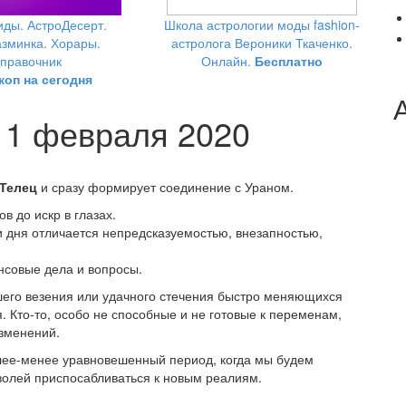
ды. АстроДесерт.
Школа астрологии моды fashion-
зминка. Хорары.
астролога Вероники Ткаченко.
правочник
Онлайн.
Бесплатно
коп на сегодня
я 1 февраля 2020
 Телец
и сразу формирует соединение с Ураном.
в до искр в глазах.
и дня отличается непредсказуемостью, внезапностью,
совые дела и вопросы.
вшего везения или удачного стечения быстро меняющихся
. Кто-то, особо не способные и не готовые к переменам,
зменений.
лее-менее уравновешенный период, когда мы будем
волей приспосабливаться к новым реалиям.