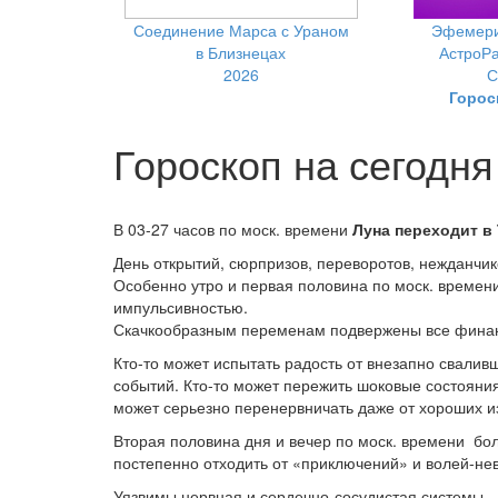
Соединение Марса с Ураном
Эфемери
в Близнецах
АстроРа
2026
С
Горос
Гороскоп на сегодн
В 03-27 часов по моск. времени
Луна переходит в
День открытий, сюрпризов, переворотов, нежданчико
Особенно утро и первая половина по моск. времен
импульсивностью.
Скачкообразным переменам подвержены все финан
Кто-то может испытать радость от внезапно свали
событий. Кто-то может пережить шоковые состояния
может серьезно перенервничать даже от хороших и
Вторая половина дня и вечер по моск. времени бо
постепенно отходить от «приключений» и волей-не
Уязвимы нервная и сердечно-сосудистая системы.