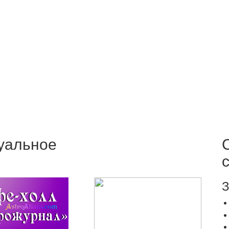
уальное
З