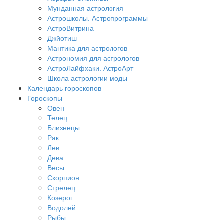
Мунданная астрология
Астрошколы. Астропрограммы
АстроВитрина
Джйотиш
Мантика для астрологов
Астрономия для астрологов
АстроЛайфхаки. АстроАрт
Школа астрологии моды
Календарь гороскопов
Гороскопы
Овен
Телец
Близнецы
Рак
Лев
Дева
Весы
Скорпион
Стрелец
Козерог
Водолей
Рыбы