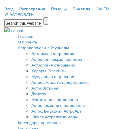
Перейти к основному содержанию
Вход
Регистрация
Помощь
Правила
ЗАЧЕМ
УЧАСТВОВАТЬ
Форма поиска
Главная
О проекте
Астрологические Журналы
Натальная астрология
Астрологические прогнозы
Астрология отношений
Хорары. Элективы
Мунданная астрология
Астрошколы. Астропрограммы
АстроВитрина
Джйотиш
Мантика для астрологов
Астрономия для астрологов
АстроЛайфхаки. АстроАрт
Школа астрологии моды
Календарь гороскопов
Гороскопы