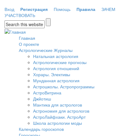
Перейти к основному содержанию
Вход
Регистрация
Помощь
Правила
ЗАЧЕМ
УЧАСТВОВАТЬ
Форма поиска
Главная
О проекте
Астрологические Журналы
Натальная астрология
Астрологические прогнозы
Астрология отношений
Хорары. Элективы
Мунданная астрология
Астрошколы. Астропрограммы
АстроВитрина
Джйотиш
Мантика для астрологов
Астрономия для астрологов
АстроЛайфхаки. АстроАрт
Школа астрологии моды
Календарь гороскопов
Гороскопы