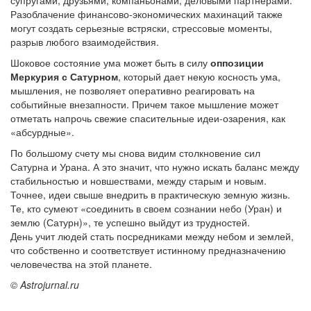
супругами, друзьями, компаньонами, деловыми партнерами.
Разоблачение финансово-экономических махинаций также
могут создать серьезные встряски, стрессовые моменты,
разрыв любого взаимодействия.
Шоковое состояние ума может быть в силу
оппозиции
Меркурия с Сатурном
, который дает некую косность ума,
мышления, не позволяет оперативно реагировать на
событийные внезапности. Причем такое мышление может
отметать напрочь свежие спасительные идеи-озарения, как
«абсурдные».
По большому счету мы снова видим столкновение сил
Сатурна и Урана. А это значит, что нужно искать баланс между
стабильностью и новшествами, между старым и новым.
Точнее, идеи свыше внедрить в практическую земную жизнь.
Те, кто сумеют «соединить в своем сознании небо (Уран) и
землю (Сатурн)», те успешно выйдут из трудностей.
День учит людей стать посредниками между небом и землей,
что собственно и соответствует истинному предназначению
человечества на этой планете.
© Astrojurnal.ru