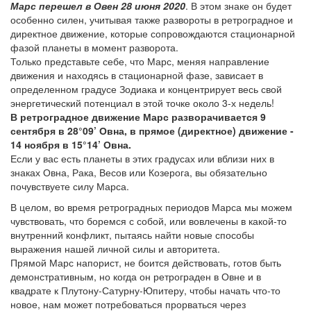
Марс перешел в Овен 28 июня 2020
. В этом знаке он будет
особенно силен, учитывая также развороты в ретроградное и
директное движение, которые сопровождаются стационарной
фазой планеты в момент разворота.
Только представьте себе, что Марс, меняя направление
движения и находясь в стационарной фазе, зависает в
определенном градусе Зодиака и концентрирует весь свой
энергетический потенциал в этой точке около 3-х недель!
В ретроградное движение Марс разворачивается 9
сентября в 28°09’ Овна, в прямое (директное) движение -
14 ноября в 15°14’ Овна.
Если у вас есть планеты в этих градусах или вблизи них в
знаках Овна, Рака, Весов или Козерога, вы обязательно
почувствуете силу Марса.
В целом, во время ретроградных периодов Марса мы можем
чувствовать, что боремся с собой, или вовлечены в какой-то
внутренний конфликт, пытаясь найти новые способы
выражения нашей личной силы и авторитета.
Прямой Марс напорист, не боится действовать, готов быть
демонстративным, но когда он ретрограден в Овне и в
квадрате к Плутону-Сатурну-Юпитеру, чтобы начать что-то
новое, нам может потребоваться прорваться через