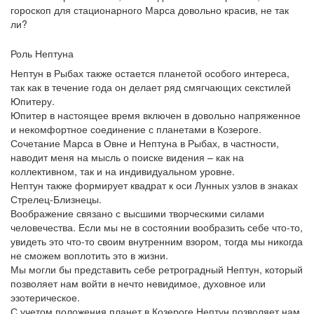
гороскоп для стационарного Марса довольно красив, не так
ли?
Роль Нептуна
Нептун в Рыбах также остается планетой особого интереса,
так как в течение года он делает ряд смягчающих секстилей
Юпитеру.
Юпитер в настоящее время включен в довольно напряженное
и некомфортное соединение с планетами в Козероге.
Сочетание Марса в Овне и Нептуна в Рыбах, в частности,
наводит меня на мысль о поиске видения – как на
коллективном, так и на индивидуальном уровне.
Нептун также формирует квадрат к оси Лунных узлов в знаках
Стрелец-Близнецы.
Воображение связано с высшими творческими силами
человечества. Если мы не в состоянии вообразить себе что-то,
увидеть это что-то своим внутренним взором, тогда мы никогда
не сможем воплотить это в жизни.
Мы могли бы представить себе ретроградный Нептун, который
позволяет нам войти в нечто невидимое, духовное или
эзотерическое.
С учетом положения планет в Козероге Нептун позволяет нам