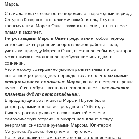
Марса.
С начала года человечество переживает переходный период.
Сатурн в Козероге - это алхимический тигель, Плутон -
трансмутация, Марс в Овне - зажигатель огня, тот, кто несет
пламя и зажигает.
Ретроградный Марс в Овне
представляет собой период
интенсивной внутренней энергетической работы – или,
учитывая природу Марса в Овне, внезапное событие, которое
может вызвать спонтанное пробуждение или сдвиг в
сознании.
Что я нахожу совершенно умопомрачительным в этом
нынешнем ретроградном периоде, так это то, что
во время
стационарного положения Марса
, когда его скорость равна
нулю, 10 сентября – всего на несколько дней -
все внешние
планеты будут ретроградными.
В предыдущий раз планеты Марс и Плутон были
ретроградными в течение трех дней в 1986 году.
Лично я рассматриваю это как в высшей степени
символическую встречу на внутреннем плане между
энергиями, символизируемыми Марсом, Юпитером,
Сатурном, Ураном, Нептуном и Плутоном.
Нет книги правил о том, как мы должны это пережить, но