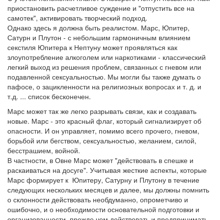
приостановить расчетливое суждение и "отпустить все на
самотек", активировать творческий подход.
Однако здесь я должна быть реалистом. Марс, Юпитер,
Сатурн и Плутон - с небольшим гармоничным влиянием
секстиля Юпитера к Нептуну может проявляться как
злоупотребление алкоголем или наркотиками - классический
легкий выход из решения проблем, связанных с гневом или
подавленной сексуальностью. Мы могли бы также думать о
пафосе, о зацикленности на религиозных вопросах и т. д. и
т.д. ... список бесконечен.
Марс может так же легко разрывать связи, как и создавать
новые. Марс - это красный флаг, который сигнализирует об
опасности. И он управляет, помимо всего прочего, гневом,
борьбой или бегством, сексуальностью, желанием, силой,
бесстрашием, войной.
В частности, в Овне Марс может "действовать в спешке и
раскаиваться на досуге". Учитывая жесткие аспекты, которые
Марс формирует к Юпитеру, Сатурну и Плутону в течение
следующих нескольких месяцев и далее, мы должны помнить
о склонности действовать необдуманно, опрометчиво и
ошибочно, и о необходимости основательной подготовки и
организованности, прежде чем действовать и предпринимать