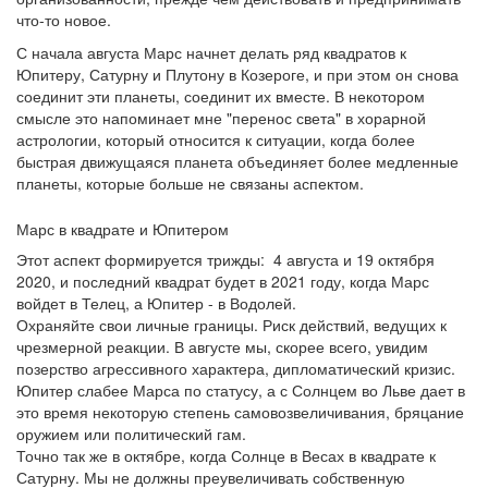
что-то новое.
С начала августа Марс начнет делать ряд квадратов к
Юпитеру, Сатурну и Плутону в Козероге, и при этом он снова
соединит эти планеты, соединит их вместе. В некотором
смысле это напоминает мне "перенос света" в хорарной
астрологии, который относится к ситуации, когда более
быстрая движущаяся планета объединяет более медленные
планеты, которые больше не связаны аспектом.
Марс в квадрате и Юпитером
Этот аспект формируется трижды: 4 августа и 19 октября
2020, и последний квадрат будет в 2021 году, когда Марс
войдет в Телец, а Юпитер - в Водолей.
Охраняйте свои личные границы. Риск действий, ведущих к
чрезмерной реакции. В августе мы, скорее всего, увидим
позерство агрессивного характера, дипломатический кризис.
Юпитер слабее Марса по статусу, а с Солнцем во Льве дает в
это время некоторую степень самовозвеличивания, бряцание
оружием или политический гам.
Точно так же в октябре, когда Солнце в Весах в квадрате к
Сатурну. Мы не должны преувеличивать собственную