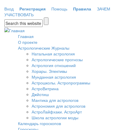
Перейти к основному содержанию
Вход
Регистрация
Помощь
Правила
ЗАЧЕМ
УЧАСТВОВАТЬ
Форма поиска
Главная
О проекте
Астрологические Журналы
Натальная астрология
Астрологические прогнозы
Астрология отношений
Хорары. Элективы
Мунданная астрология
Астрошколы. Астропрограммы
АстроВитрина
Джйотиш
Мантика для астрологов
Астрономия для астрологов
АстроЛайфхаки. АстроАрт
Школа астрологии моды
Календарь гороскопов
Гороскопы