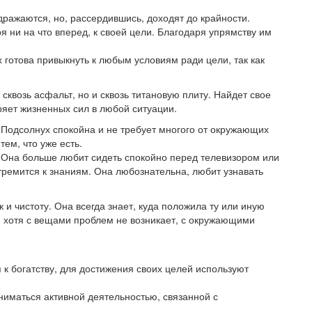
дражаются, но, рассердившись, доходят до крайности.
 ни на что вперед, к своей цели. Благодаря упрямству им
готова привыкнуть к любым условиям ради цели, так как
сквозь асфальт, но и сквозь титановую плиту. Найдет свое
ряет жизненных сил в любой ситуации.
Подсолнух спокойна и не требует многого от окружающих
тем, что уже есть.
е. Она больше любит сидеть спокойно перед телевизором или
 стремится к знаниям. Она любознательна, любит узнавать
и чистоту. Она всегда знает, куда положила ту или иную
, хотя с вещами проблем не возникает, с окружающими
 к богатству, для достижения своих целей используют
ниматься активной деятельностью, связанной с