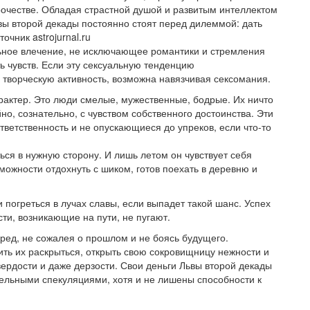
рочестве. Обладая страстной душой и развитым интеллектом
вы второй декады постоянно стоят перед дилеммой: дать
чник astrojurnal.ru
льное влечение, не исключающее романтики и стремления
ь чувств. Если эту сексуальную тенденцию
 творческую активность, возможна навязчивая сексомания.
рактер. Это люди смелые, мужественные, бодрые. Их ничто
но, сознательно, с чувством собственного достоинства. Эти
ветственность и не опускающиеся до упреков, если что-то
ься в нужную сторону. И лишь летом он чувствует себя
можности отдохнуть с шиком, готов поехать в деревню и
 погреться в лучах славы, если выпадет такой шанс. Успех
сти, возникающие на пути, не пугают.
еред, не сожалея о прошлом и не боясь будущего.
ить их раскрыться, открыть свою сокровищницу нежности и
ердости и даже дерзости. Свои деньги Львы второй декады
ельными спекуляциями, хотя и не лишены способности к