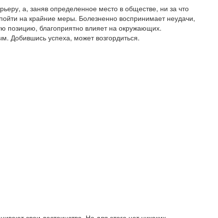
ьеру, а, заняв определенное место в обществе, ни за что
в пойти на крайние меры. Болезненно воспринимает неудачи,
ую позицию, благоприятно влияет на окружающих.
ым. Добившись успеха, может возгордиться.
нивают свои достоинства. Но для этого нет никаких