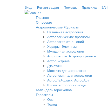
Перейти к основному содержанию
Вход
Регистрация
Помощь
Правила
ЗАЧ
Главная
О проекте
Астрологические Журналы
Натальная астрология
Астрологические прогнозы
Астрология отношений
Хорары. Элективы
Мунданная астрология
Астрошколы. Астропрограммы
АстроВитрина
Джйотиш
Мантика для астрологов
Астрономия для астрологов
АстроЛайфхаки. АстроАрт
Школа астрологии моды
Календарь гороскопов
Гороскопы
Овен
Телец