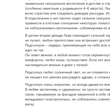
правильное сексуальное воспитание в детстве и от
(особенно заметным у родившихся 4–6 августа), Ль
волю страстям или следовать доводам рассудка. Исто
В подсознании у них прочно сидит сильное сексуа
привнести в плотские отношения некоторую тонкост
не нейтрализовать воспитанием, сублимировав ее в
В целом вторая декада Льва порождает сильный ха
не пугает, любое препятствие они встречают достой
Подсолнухи – лидеры, принимающие на себя всю от
идет не так.
Он ловит веяния, в любой момент готов переметнут
комфортно, любит море, путешествия. Если нет воз
наслаждаться жизнью в доме с печкой.
Подсолнух любит солнечный свет, но не откажется и
не лишает его умения рассуждать здраво, а сложно
Подсолнух очень энергичен, он всегда движется вп
В любви застенчивы и сдержанны: не просто застав
ласки, скрываемую за фасадом уверенной в себе тв
вкладывают осмотрительно, не соблазняясь сомнит
риску.