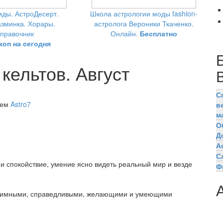
ды. АстроДесерт.
Школа астрологии моды fashion-
зминка. Хорары.
астролога Вероники Ткаченко.
правочник
Онлайн.
Бесплатно
коп на сегодня
кельтов. Август
С
лем
Astro7
в
м
О
Д
А
С
 и спокойствие, умение ясно видеть реальный мир и везде
Ф
риимными, справедливыми, желающими и умеющими