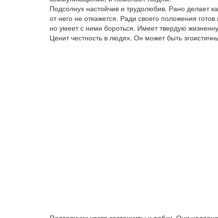
Подсолнух настойчив и трудолюбив. Рано делает кар
от него не откажется. Ради своего положения гото
но умеет с ними бороться. Имеет твердую жизненн
Ценит честность в людях. Он может быть эгоистичн
Подсолнухи часто застенчивы и робки. Они недооце