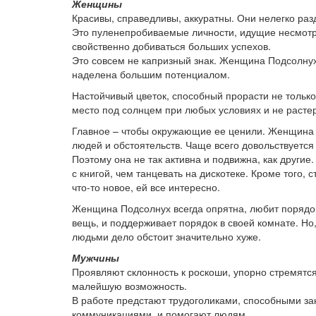
Женщины
Красивы, справедливы, аккуратны. Они нелегко раз
Это пуленепробиваемые личности, идущие несмотря
свойственно добиваться больших успехов.
Это совсем не капризный знак. Женщина Подсолнух 
наделена большим потенциалом.
Настойчивый цветок, способный прорасти не только 
место под солнцем при любых условиях и не расте
Главное – чтобы окружающие ее ценили. Женщина 
людей и обстоятельств. Чаще всего довольствуется 
Поэтому она не так активна и подвижна, как други
с книгой, чем танцевать на дискотеке. Кроме того,
что-то новое, ей все интересно.
Женщина Подсолнух всегда опрятна, любит порядок 
вещь, и поддерживает порядок в своей комнате. Но
людьми дело обстоит значительно хуже.
Мужчины
Проявляют склонность к роскоши, упорно стремятся
малейшую возможность.
В работе предстают трудоголиками, способными за
коммуникациями, и помогают людям.