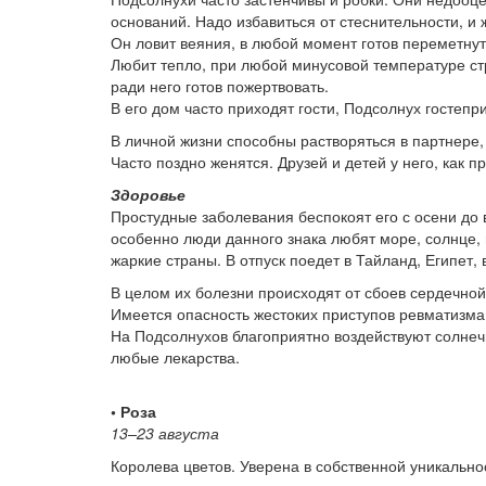
оснований. Надо избавиться от стеснительности, и 
Он ловит веяния, в любой момент готов переметнут
Любит тепло, при любой минусовой температуре ст
ради него готов пожертвовать.
В его дом часто приходят гости, Подсолнух гостеп
В личной жизни способны растворяться в партнере,
Часто поздно женятся. Друзей и детей у него, как п
Здоровье
Простудные заболевания беспокоят его с осени до 
особенно люди данного знака любят море, солнце, 
жаркие страны. В отпуск поедет в Тайланд, Египет,
В целом их болезни происходят от сбоев сердечной
Имеется опасность жестоких приступов ревматизма
На Подсолнухов благоприятно воздействуют солнеч
любые лекарства.
• Роза
13–23 августа
Королева цветов. Уверена в собственной уникально