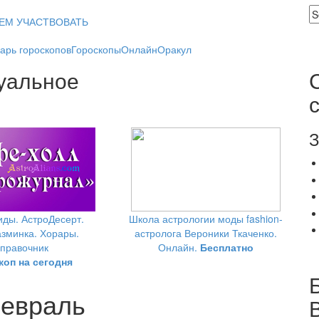
ЕМ УЧАСТВОВАТЬ
арь гороскопов
Гороскопы
Онлайн
Оракул
уальное
З
ды. АстроДесерт.
Школа астрологии моды fashion-
зминка. Хорары.
астролога Вероники Ткаченко.
правочник
Онлайн.
Бесплатно
коп на сегодня
Февраль