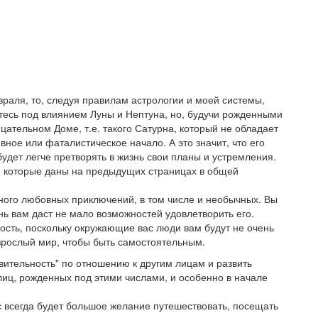
раля, то, следуя правилам астрологии и моей системы,
тесь под влиянием Луны и Нептуна, но, будучи рожденными
ицательном Доме, т.е. такого Сатурна, который не обладает
ное или фаталистическое начало. А это значит, что его
будет легче претворять в жизнь свои планы и устремления.
, которые даны на предыдущих страницах в общей
много любовных приключений, в том числе и необычных. Вы
ь вам даст не мало возможностей удовлетворить его.
ность, поскольку окружающие вас люди вам будут не очень
 взрослый мир, чтобы быть самостоятельным.
твительность" по отношению к другим лицам и развить
лиц, рожденных под этими числами, и особенно в начале
с всегда будет большое желание путешествовать, посещать