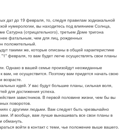
ных дат до 19 февраля, то, следуя правилам зодиакальной
ской нумерологии, вы находитесь под влиянием Солнца,
ме Сатурна (отрицательного), третьем Доме тригона
менее фатальным, чем для лиц, рожденных
рн положительный.
удут такими же, которые описаны в общей характеристике
 "1" февраля, то вам будет легче осуществлять свои планы
ти. Однако в вашей семье произойдут неожиданные
к вам, не осуществится. Поэтому вам придется начать свою
м возрасте.
альных идей. У вас будут большие планы, сильная воля,
тей для достижения успеха.
ействия завистников. В первой половине жизни, чем бы вы
чных поворотов.
ениях с другими людьми. Вам следует быть чрезвычайно
гами. И вообще, вам лучше вынашивать все свои планы в
 и обмануть.
раться войти в контакт с теми, чье положение выше вашего.