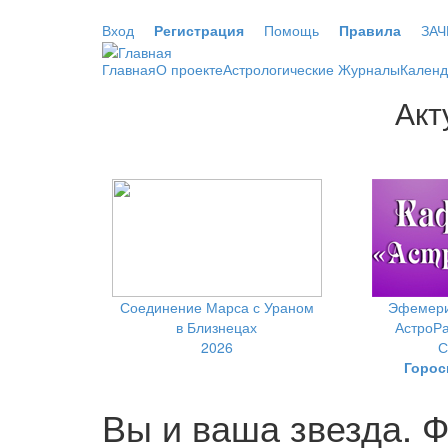
Перейти к основному содержанию
Вход
Регистрация
Помощь
Правила
ЗАЧ
Главная
О проекте
Астрологические Журналы
Календ
Акт
Соединение Марса с Ураном
Эфемери
в Близнецах
АстроРа
2026
С
Горос
Вы и ваша звезда. 