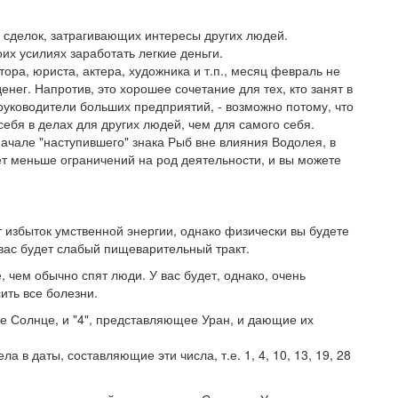
 сделок, затрагивающих интересы других людей.
их усилиях заработать легкие деньги.
ора, юриста, актера, художника и т.п., месяц февраль не
нег. Напротив, это хорошее сочетание для тех, кто занят в
 руководители больших предприятий, - возможно потому, что
ебя в делах для других людей, чем для самого себя.
начале "наступившего" знака Рыб вне влияния Водолея, в
ет меньше ограничений на род деятельности, и вы можете
т избыток умственной энергии, однако физически вы будете
 вас будет слабый пищеварительный тракт.
, чем обычно спят люди. У вас будет, однако, очень
ить все болезни.
е Солнце, и "4", представляющее Уран, и дающие их
 в даты, составляющие эти числа, т.е. 1, 4, 10, 13, 19, 28