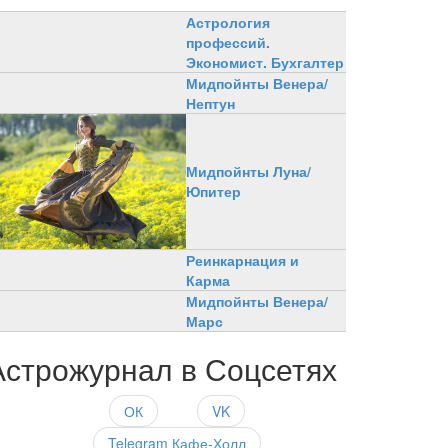
Астрология
профессий.
Экономист. Бухгалтер
Мидпойнты Венера/
Нептун
Мидпойнты Луна/
Юпитер
Реинкарнация и
Карма
Мидпойнты Венера/
Марс
Астрожурнал в Соцсетях
ОК
VK
Telegram Кафе-Холл