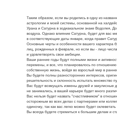
Таким образом, если вы родились в одну из назван
астрологии и моей системы, основанной на халдей
Урана и Сатурна в зодиакальном знаке Водолея, До
воздуха. Однако влияние Сатурна, будет для вас 
в соответствующие даты январе, когда правит Сату
Основные черты и особенности вашего характера б
лиц, рожденных в феврале, но если вы - лицо числа
и удовлетворять свои амбиции.
Ваши ранние годы будут полными жизни и активнос
перемены, и все, что планировалось по отношению 
собственную жизнь, войдя во взрослый мир в ранне
Вы будете полны разносторонних интересов, оригин
решительность и склонность испытать множество пу
Вас будут возмущать измены друзей и закулисные д
не занимались, в вашей карьере будет много разли
Вас нельзя будет назвать "счастливчиком" в отнош
осторожным во всех делах с партнерами или колле
одиночку, так как вас легко можно будет оклеветать
Вы всегда будете стремиться к большим делам и ста