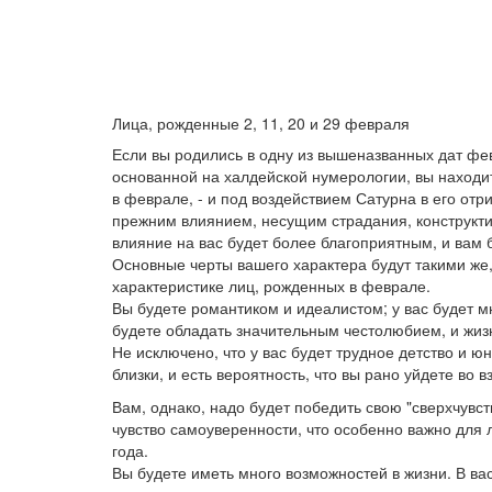
Лица, рожденные 2, 11, 20 и 29 февраля
Если вы родились в одну из вышеназванных дат фев
основанной на халдейской нумерологии, вы находи
в феврале, - и под воздействием Сатурна в его отр
прежним влиянием, несущим страдания, конструктив
влияние на вас будет более благоприятным, и вам 
Основные черты вашего характера будут такими же
характеристике лиц, рожденных в феврале.
Вы будете романтиком и идеалистом; у вас будет 
будете обладать значительным честолюбием, и жизн
Не исключено, что у вас будет трудное детство и ю
близки, и есть вероятность, что вы рано уйдете во
Вам, однако, надо будет победить свою "сверхчувс
чувство самоуверенности, что особенно важно для 
года.
Вы будете иметь много возможностей в жизни. В ва