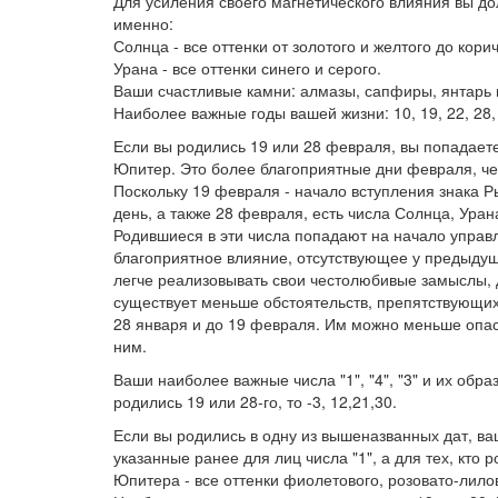
Для усиления своего магнетического влияния вы до
именно:
Солнца - все оттенки от золотого и желтого до кори
Урана - все оттенки синего и серого.
Ваши счастливые камни: алмазы, сапфиры, янтарь и
Наиболее важные годы вашей жизни: 10, 19, 22, 28, 31
Если вы родились 19 или 28 февраля, вы попадаете
Юпитер. Это более благоприятные дни февраля, чем
Поскольку 19 февраля - начало вступления знака Р
день, а также 28 февраля, есть числа Солнца, Урана 
Родившиеся в эти числа попадают на начало управ
благоприятное влияние, отсутствующее у предыдущ
легче реализовывать свои честолюбивые замыслы, 
существует меньше обстоятельств, препятствующих 
28 января и до 19 февраля. Им можно меньше опаса
ним.
Ваши наиболее важные числа "1", "4", "3" и их образу
родились 19 или 28-го, то -3, 12,21,30.
Если вы родились в одну из вышеназванных дат, в
указанные ранее для лиц числа "1", а для тех, кто
Юпитера - все оттенки фиолетового, розовато-лило