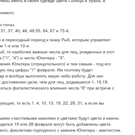
лжны иметь в своей одежде цвета Солнца и Урана, а
чневого;
 топаз.
, 37, 40, 46, 49,55, 64, 67 и 73-й.
 в переходный период к знаку Рыб, которым управляет
 1-е или 10-е.
ыб, то наиболее важные числа для лиц, рожденных в этот
("1", "4") и число Юпитера - "3".
ления Юпитера (отрицательного) и тем самым - под его
их лиц цифры "1" февраля. Им поэтому будет
да и вообще выполнять какую-либо работу. Для них
достижению цели, чем для лиц, родившихся 1, 10,19,
ться фаталистического влияния числа "8" при встрече с
ющие, то есть 1, 4, 10, 13, 19, 22, 28, 31, а если вы
ашими счастливыми камнями и цветами будут цвета и камни,
 родился 19 или 28 февраля могут быть добавлены цвета
вого, фиолетово-пурпурного с камнем Юпитера - аметистом.