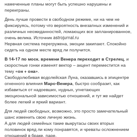
намеченные планы могут быть успешно нарушены и
переиграны.
День лучше провести в свободном режиме, ни на чем не
фиксируясь, потому что вероятность внезапных изменений и
различных неожиданностей, ломающих все запланированное,
очень велика. Источник astrojurnal.ru
Нервная система перегружена, эмоции закипают. Спокойно
сидеть на одном месте вряд ли получится.
В 14-17 по моск. времени Венера переходит в Стрелец
, и
скоростные гонки изменят вектор – акцент переместится на
тему
«он + она»
.
Свободолюбивая водолейская Луна, оказавшись в эпицентре
огненного влияния
Марс-Венера
, быстро сообразит, как
избавиться от надоевших, нудных, угнетающих
эмоциональной зависимостью отношений, и тут же найдет
более легкий и яркий вариант.
Для людей свободных, возможно, это просто замечательный
шанс изменить свою личную жизнь.
А для людей семейных такие выкрутасы своих вторых
половинок вряд ли кому понравятся, и чреваты осложнением
отношений в браке, паре.