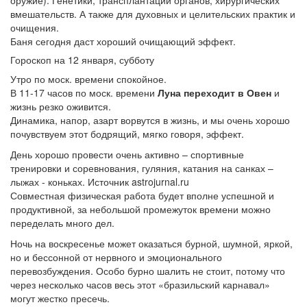
оружие). Генетики, трансплантации органов, хирургических
вмешательств. А также для духовных и целительских практик и
очищения.
Баня сегодня даст хороший очищающий эффект.
Гороскоп на 12 января, субботу
Утро по моск. времени спокойное.
В 11-17 часов по моск. времени
Луна переходит в Овен
и
жизнь резко оживится.
Динамика, напор, азарт ворвутся в жизнь, и мы очень хорошо
почувствуем этот бодрящий, мягко говоря, эффект.
День хорошо провести очень активно – спортивные
тренировки и соревнования, гуляния, катания на санках –
лыжах - коньках. Источник astrojurnal.ru
Совместная физическая работа будет вполне успешной и
продуктивной, за небольшой промежуток времени можно
переделать много дел.
Ночь на воскресенье может оказаться бурной, шумной, яркой,
но и бессонной от нервного и эмоционального
перевозбуждения. Особо бурно шалить не стоит, потому что
через несколько часов весь этот «бразильский карнавал»
могут жестко пресечь.