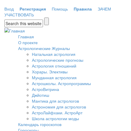
Перейти к основному содержанию
Вход
Регистрация
Помощь
Правила
ЗАЧЕМ
УЧАСТВОВАТЬ
Форма поиска
Главная
О проекте
Астрологические Журналы
Натальная астрология
Астрологические прогнозы
Астрология отношений
Хорары. Элективы
Мунданная астрология
Астрошколы. Астропрограммы
АстроВитрина
Джйотиш
Мантика для астрологов
Астрономия для астрологов
АстроЛайфхаки. АстроАрт
Школа астрологии моды
Календарь гороскопов
Гороскопы