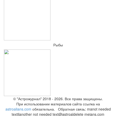
Рыбы
© "Астрожурнал" 2018 - 2026. Все права защищены.
При использовании материалов сайта ссылка на
astroalians.com
обязательна. Обратная связь: ma
not needed
text
il
another not needed text
@astroal
delete me
ians.com