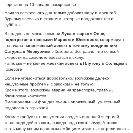
Гороскоп на 13 января, воскресенье
Начало воскресного дня только добавит жару и масштаб
бурному веселью и страстям, которые продолжаются с
субботы.
В полдень по моск. времени
Луна в жарком Овне,
подогретая огненными Марсом и Юпитером
, сформирует:
- сначала
напряженный аспект к точному соединению
Сатурна с Меркурием
в Козероге. Все равно, что со всей
скорости на самолете врезаться в скалу.
- а позже – не менее
жесткий аспект к Плутону с Солнцем
в
Козероге
Если не угомониться добровольно, возможны далеко
нешуточные проблемы с законом и не только.
Кроме этого, возможны аварии на транспорте, травмы,
блокировка контактов.
Эмоциональный фон дня очень напряженный, угнетенный,
подавленно-взрывной.
Космос требует от нас умения владеть огненной энергией –
когда надо действовать, а когда надо взять паузу. А также –
знать меру своим властным амбициям и уметь контролировать