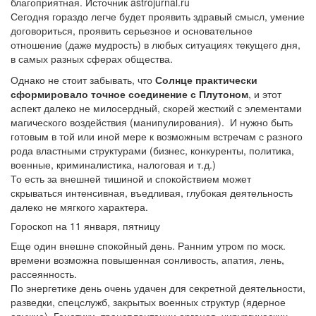
благоприятная. Источник astrojurnal.ru
Сегодня гораздо легче будет проявить здравый смысл, умение
договориться, проявить серьезное и основательное
отношение (даже мудрость) в любых ситуациях текущего дня,
в самых разных сферах общества.
Однако не стоит забывать, что
Солнце практически
сформировало точное соединение с Плутоном
, и этот
аспект далеко не милосердный, скорей жесткий с элементами
магического воздействия (манипулирования). И нужно быть
готовым в той или иной мере к возможным встречам с разного
рода властными структурами (бизнес, конкуренты, политика,
военные, криминалистика, налоговая и т.д.)
То есть за внешней тишиной и спокойствием может
скрываться интенсивная, въедливая, глубокая деятельность
далеко не мягкого характера.
Гороскоп на 11 января, пятницу
Еще один внешне спокойный день. Ранним утром по моск.
времени возможна повышенная сонливость, апатия, лень,
рассеянность.
По энергетике день очень удачен для секретной деятельности,
разведки, спецслужб, закрытых военных структур (ядерное