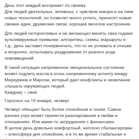
День этот каждый воспримет по своему.
Для людей деятельных, активных, с чувством юмора и на пике
новых технологий, он позволит много успеть, принесет новые
свежие идеи, дружеские связи, хорошее веселое настроение.
Для людей неторопливых и не желающих менять свои годами
культивируемые привычки, алгоритмы, схемы, маршруты и
т.д., день заставит понервничать, что-то не успевать в спешке
и второпях, испытывать раздражение от разного рода
нововведений.
В такой ситуации напряженное эмоциональное состояние
может подлить масла в огонь напряженному аспекту между
Меркурием и Марсом, который дает конфликты и нежелание
слышать окружающих людей.
Каждому – своё.
Гороскоп на 10 января, четверг
Четверг обещает быть более спокойным и тихим. Самое
раннее утро может принести разочарования в любви и
отношениях. Или какие-то затруднения с финансами.
В целом день довольно комфортный, неплохо сбалансирован
– атмосфера дня спокойная, и в то же время стабильная и