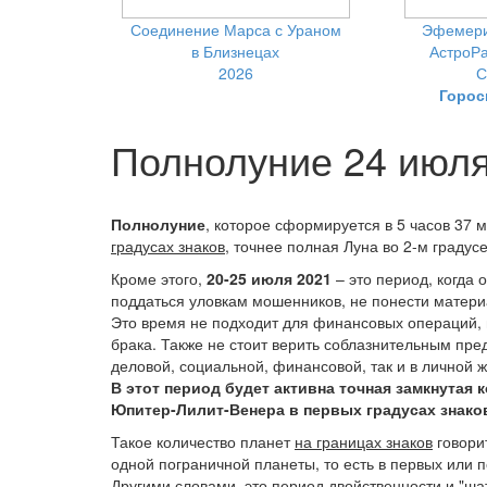
Соединение Марса с Ураном
Эфемери
в Близнецах
АстроРа
2026
С
Горос
Полнолуние 24 июля
Полнолуние
, которое сформируется в 5 часов 37 м
градусах знаков
, точнее полная Луна во 2-м градус
Кроме этого,
20-25 июля 2021
– это период, когда 
поддаться уловкам мошенников, не понести матери
Это время не подходит для финансовых операций, и
брака. Также не стоит верить соблазнительным пр
деловой, социальной, финансовой, так и в личной 
В этот период будет активна точная замкнутая
Юпитер-Лилит-Венера в первых градусах знако
Такое количество планет
на границах знаков
говори
одной пограничной планеты, то есть в первых или п
Другими словами, это период двойственности и "ш