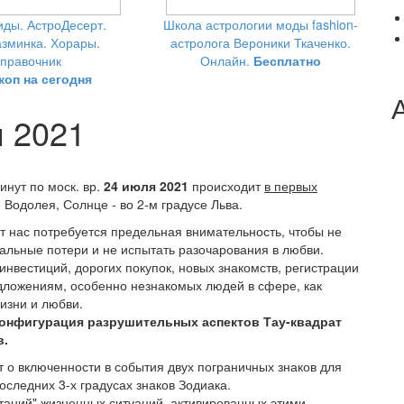
ды. АстроДесерт.
Школа астрологии моды fashion-
зминка. Хорары.
астролога Вероники Ткаченко.
правочник
Онлайн.
Бесплатно
коп на сегодня
 2021
инут по моск. вр.
24 июля 2021
происходит
в первых
е Водолея, Солнце - во 2-м градусе Льва.
от нас потребуется предельная внимательность, чтобы не
альные потери и не испытать разочарования в любви.
нвестиций, дорогих покупок, новых знакомств, регистрации
едложениям, особенно незнакомых людей в сфере, как
жизни и любви.
 конфигурация разрушительных аспектов Тау-квадрат
в.
т о включенности в события двух пограничных знаков для
оследних 3-х градусах знаков Зодиака.
атаний" жизненных ситуаций, активированных этими