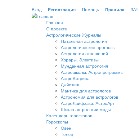
Перейти к основному содержанию
Вход
Регистрация
Помощь
Правила
ЗАЧ
Главная
О проекте
Астрологические Журналы
Натальная астрология
Астрологические прогнозы
Астрология отношений
Хорары. Элективы
Мунданная астрология
Астрошколы. Астропрограммы
АстроВитрина
Джйотиш
Мантика для астрологов
Астрономия для астрологов
АстроЛайфхаки. АстроАрт
Школа астрологии моды
Календарь гороскопов
Гороскопы
Овен
Телец