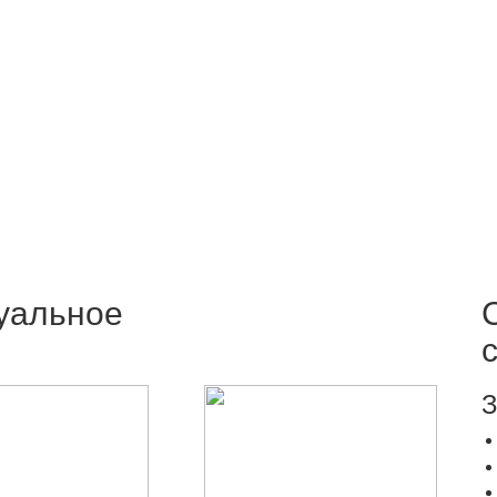
уальное
З