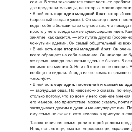
семья. В этом заключается также часть ее проблем:
две представительницы, на которых можно ориентир
• В ней есть
еще один младший брат
, который св
(серьезный всегда в ужасе). Он мастер насчет нео
ведет себя в большинстве случаев так, что никогда
просто у него всегда самые сумасшедшие идеи. Каж
занятие, как кажется, — это пугать других (особе
чокнутыми идеями. Он самый общительный из всех.
• В ней есть
еще второй младший брат
. Он очень
всего обращает на себя внимание. Он никогда не буд
же время никогда полностью здесь не бывает. В ос
занимается мистикой. Но и об этом он не говорит.
вообще не видели. Иногда из его комнаты слышно 
«молчун»
.
• В ней есть
еще один, последний и самый млад
— заблудшая овца. Но невозможно сказать, почему.
столько потому, что во всем у него крайние мнения (
его манера, его присутствие, можно сказать, почти
заглядывает другим в души и манипулирует ими. По
ему семья не скажет, хотя «силач» в приступе гнев
Такова типичная семья, роли которой должны предс
Итак, есть «отец», «мать», «профессор», «красавиц