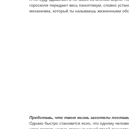
гороскопе передают весь паноптикум, словно устан
механизма, который ты называешь жизненными обс
Представь, что твою жизнь захотели постави
Однако быстро становится ясно, что одному челове
идея создать целую драму из одной твоей личности