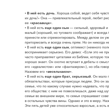
•
В ней есть дочь
. Хороша собой, ведет себя чувс
их дочь!» Она — привлекательный герой, любит рис
ее
«красавица»
.
• В ней есть
еще один сын
— сильный, здоровый и 
малый (хороший, но туговато соображает) и всегда 
принести или отремонтировать. Между делом он уж
притормозить и всегда очень прям. Но он никогда 
• В ней есть
еще один сын
, оптимист (немного полн
воспринимает серьезно. Его девиз: «Если это не п
часто приправляет цитатами из Библии, которую то
хорошо знает. Он охотно вступает в дебаты о смыс
его «идеалистом» или «фантазером»), но оба говор
Назовем его
«весельчаком»
.
• В ней есть
еще один брат, серьезный
. Он мало г
обязательствах, которые присущи людям. Это он за
семье, что по какому случаю нужно надевать, что п
его общества: с ним не повеселишься, даже над шу
семьи во внешнем мире, то семья спрашивает совет
в остальных чувства вины. Однако и это в меру. Наз
Эти пять детей уже относительно взрослые, а есть 