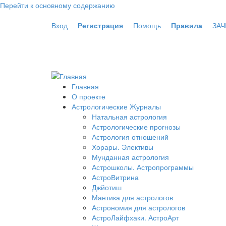
Перейти к основному содержанию
Вход
Регистрация
Помощь
Правила
ЗАЧ
Главная
О проекте
Астрологические Журналы
Натальная астрология
Астрологические прогнозы
Астрология отношений
Хорары. Элективы
Мунданная астрология
Астрошколы. Астропрограммы
АстроВитрина
Джйотиш
Мантика для астрологов
Астрономия для астрологов
АстроЛайфхаки. АстроАрт