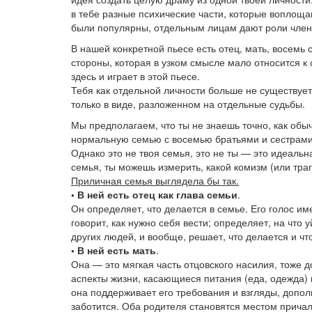
в тебе разные психические части, которые воплощ
были популярны, отдельным лицам дают роли член
В нашей конкретной пьесе есть отец, мать, восемь
стороны, которая в узком смысле мало относится к с
здесь и играет в этой пьесе.
Тебя как отдельной личности больше не существует
только в виде, разложенном на отдельные судьбы.
Мы предполагаем, что ты не знаешь точно, как обыч
нормальную семью с восемью братьями и сестрами
Однако это не твоя семья, это не ты — это идеальн
семья, ты можешь измерить, какой комизм (или траг
Приличная семья выглядела бы так.
• В ней есть отец как глава семьи
.
Он определяет, что делается в семье. Его голос им
говорит, как нужно себя вести; определяет, на что у
других людей, и вообще, решает, что делается и ч
• В ней есть мать
.
Она — это мягкая часть отцовского насилия, тоже 
аспекты жизни, касающиеся питания (еда, одежда) и
она поддерживает его требования и взгляды, дополн
заботится. Оба родителя становятся местом прича