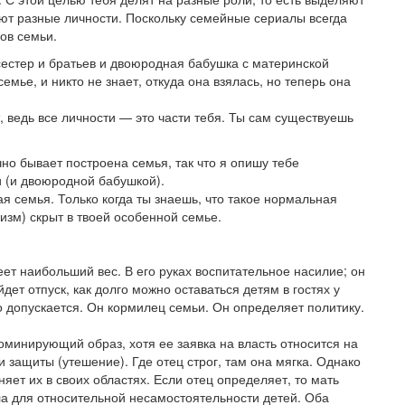
ают разные личности. Поскольку семейные сериалы всегда
ов семьи.
 сестер и братьев и двоюродная бабушка с материнской
емье, и никто не знает, откуда она взялась, но теперь она
, ведь все личности — это части тебя. Ты сам существуешь
но бывает построена семья, так что я опишу тебе
 (и двоюродной бабушкой).
ая семья. Только когда ты знаешь, что такое нормальная
изм) скрыт в твоей особенной семье.
еет наибольший вес. В его руках воспитательное насилие; он
йдет отпуск, как долго можно оставаться детям в гостях у
то допускается. Он кормилец семьи. Он определяет политику.
доминирующий образ, хотя ее заявка на власть относится на
 защиты (утешение). Где отец строг, там она мягка. Однако
яет их в своих областях. Если отец определяет, то мать
ла для относительной несамостоятельности детей. Оба