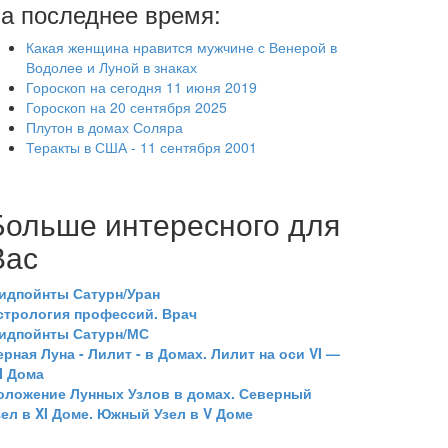
а последнее время:
Какая женщина нравится мужчине с Венерой в
Водолее и Луной в знаках
Гороскоп на сегодня 11 июня 2019
Гороскоп на 20 сентября 2025
Плутон в домах Соляра
Теракты в США - 11 сентября 2001
Больше интересного для
Вас
идпойнты Сатурн/Уран
стрология профессий. Врач
идпойнты Сатурн/МС
ерная Луна - Лилит - в Домах. Лилит на оси VI —
II Дома
оложение Лунных Узлов в домах. Северный
зел в XI Доме. Южный Узел в V Доме