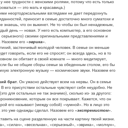
 у нее трудности с женскими ролями, потому что есть только
оваться — это мать и красавица.)
оими неортодоксальными взглядами не дает передохнуть
жиданностей, приносит в семью достаточно много суматохи и
 не знаешь, что он выкинет. Не то чтобы он был ненадежным,
дый день — новая. У него есть компьютер, а его основное
нно серьезного) своими оригинальными представлениями и
 Назовем его «
эврика
».
 тихий, застенчивый молодой человек. В семье он меньше
ет говорить, если его не спросят; он всегда здесь, но в то
новном он обитает в своей комнате — много медитирует,
 Если бы не общие сборы семьи за обеденным столом, его бы
тихую электронную музыку — космические звуки. Назовем его
ший брат
. Он ужасно действует всем на нервы. Он в семье
 В его присутствии остальные чувствуют себя неудобно. Не
это для остальных не так значимо), сколько из- за другого:
 проникновение, которым он все покрывает. Кажется, что он
рой его называют (между собой) «чумной». Но в лицо это
а это уже однажды сделал. Назовем его «
экстремистом
».
тавить на сцене разделенную на части картину твоей жизни.
а», «силач», «весельчак», «серьезный», «эврика», «молчун»,