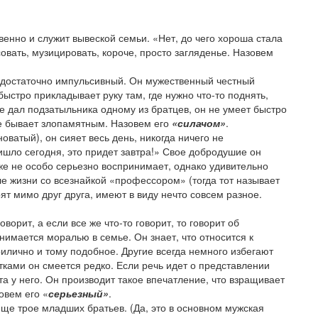
твенно и служит вывеской семьи. «Нет, до чего хороша стала
овать, музицировать, короче, просто загляденье. Назовем
достаточно импульсивный. Он мужественный честный
быстро прикладывает руку там, где нужно что-то поднять,
е дал подзатыльника одному из братцев, он не умеет быстро
не бывает злопамятным. Назовем его
«силачом»
.
оватый), он сияет весь день, никогда ничего не
ришло сегодня, это придет завтра!» Свое добродушие он
же не особо серьезно воспринимает, однако удивительно
ле жизни со всезнайкой «профессором» (тогда тот называет
ят мимо друг друга, имеют в виду нечто совсем разное.
оворит, а если все же что-то говорит, то говорит об
нимается моралью в семье. Он знает, что относится к
рилично и тому подобное. Другие всегда немного избегают
тками он смеется редко. Если речь идет о представлении
а у него. Он производит такое впечатление, что взращивает
овем его «
серьезный»
.
еще трое младших братьев. (Да, это в основном мужская