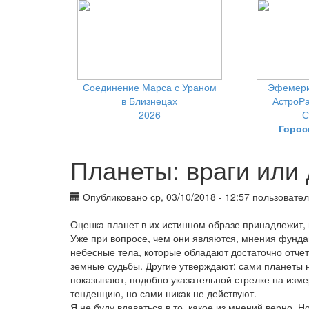
Соединение Марса с Ураном
Эфемери
в Близнецах
АстроРа
2026
С
Горос
Планеты: враги или
Опубликовано ср, 03/10/2018 - 12:57 пользоват
Оценка планет в их истинном образе принадлежит,
Уже при вопросе, чем они являются, мнения фунда
небесные тела, которые обладают достаточно отче
земные судьбы. Другие утверждают: сами планеты н
показывают, подобно указательной стрелке на из
тенденцию, но сами никак не действуют.
Я не буду вдаваться в то, какое из мнений верно. Н