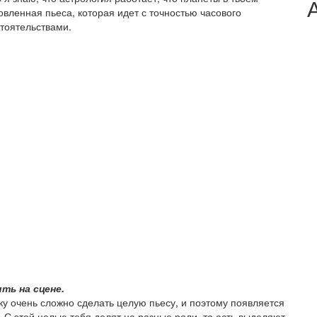
овленная пьеса, которая идет с точностью часового
тоятельствами.
ть на сцене.
ку очень сложно сделать целую пьесу, и поэтому появляется
. С этой целью тебя делят на разные роли, то есть выделяют