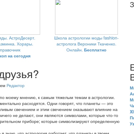
З
ды. АстроДесерт.
Школа астрологии моды fashion-
зминка. Хорары.
астролога Вероники Ткаченко.
правочник
Онлайн.
Бесплатно
коп на сегодня
 друзья?
елем
Редактор
М
А
 по моему мнению, к самым тяжелым темам в астрологии.
М
ментально расходятся. Одни говорят, что планеты — это
Ч
тливым свечением и этим свечением оказывают влияние на
X
ичего не делают, они являются символами, которые что-то
П
мерительном приборе; которые символизируют определенную
У
о я знаю, что астрология работает, что планеты в твоем