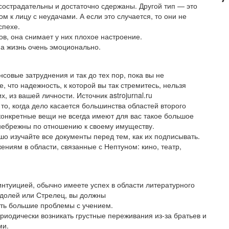
сострадательны и достаточно сдержаны. Другой тип — это
м к лицу с неудачами. А если это случается, то они не
успехе.
ов, она снимает у них плохое настроение.
 на жизнь очень эмоционально.
совые затруднения и так до тех пор, пока вы не
, что надежность, к которой вы так стремитесь, нельзя
х, из вашей личности. Источник astrojurnal.ru
то, когда дело касается большинства областей второго
конкретные вещи не всегда имеют для вас такое большое
 небрежны по отношению к своему имуществу.
о изучайте все документы перед тем, как их подписывать.
ниям в области, связанные с Нептуном: кино, театр,
нтуицией, обычно имеете успех в области литературного
одолей или Стрелец, вы должны
нуть большие проблемы с учением.
ериодически возникать грустные переживания из-за братьев и
ми.