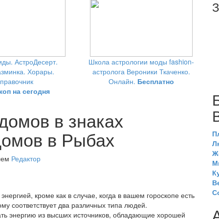
З
ды. АстроДесерт.
Школа астрологии моды fashion-
зминка. Хорары.
астролога Вероники Ткаченко.
правочник
Онлайн.
Бесплатно
коп на сегодня
домов в знаках
домов в Рыбах
П
Л
Ж
елем
Редактор
М
К
В
С
нергией, кроме как в случае, когда в вашем гороскопе есть
ому соответствует два различных типа людей.
ать энергию из высших источников, обладающие хорошей