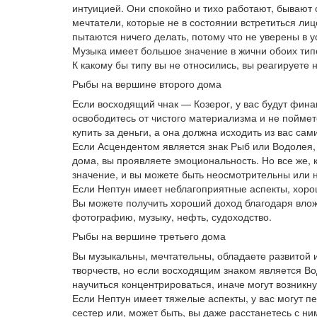
интуицией. Они спокойно и тихо работают, бывают 
мечтатели, которые не в состоянии встретиться лицо
пытаются ничего делать, потому что не уверены в 
Музыка имеет большое значение в жични обоих тип
К какому бы типу вы не относились, вы реагируете
Рыбы на вершине второго дома
Если восходящий чнак — Козерог, у вас будут финан
освободитесь от чистого материализма и не поймете
купить за деньги, а она должна исходить из вас сами
Если Асцендентом является знак Рыб или Водолея, 
дома, вы проявляете эмоциональность. Но все же, 
значение, и вы можете быть неосмотрительны или
Если Нептун имеет неблагоприятные аспекты, хорош
Вы можете получить хороший доход благодаря вложе
фотографию, музыку, нефть, судоходство.
Рыбы на вершине третьего дома
Вы музыкальны, мечтательны, обладаете развитой и
творчеств, но если восходящим знаком является В
научиться концентрироваться, иначе могут возник
Если Нептун имеет тяжелые аспекты, у вас могут п
сестер или, может быть, вы даже расстанетесь с ни