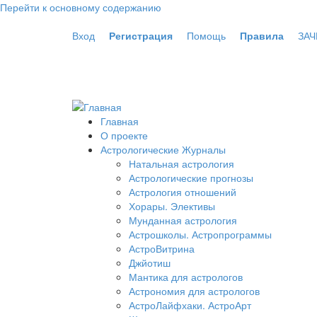
Перейти к основному содержанию
Вход
Регистрация
Помощь
Правила
ЗАЧ
Главная
О проекте
Астрологические Журналы
Натальная астрология
Астрологические прогнозы
Астрология отношений
Хорары. Элективы
Мунданная астрология
Астрошколы. Астропрограммы
АстроВитрина
Джйотиш
Мантика для астрологов
Астрономия для астрологов
АстроЛайфхаки. АстроАрт