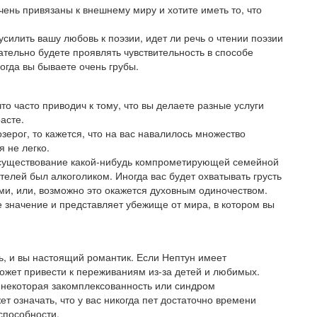
ень привязаны к внешнему миру и хотите иметь то, что
силить вашу любовь к поэзии, идет ли речь о чтении поэзии
зательно будете проявлять чувствительность в способе
огда вы бываете очень грубы.
о часто приводич к тому, что вы делаете разные услуги
расте.
ерог, то кажется, что на вас навалилось множество
я не легко.
а существование какой-нибудь компрометирующей семейной
ителей был алкоголиком. Иногда вас будет охватывать грусть
ими, или, возможно это окажется духовным одиночеством.
 значение и представляет убежище от мира, в котором вы
чь, и вы настоящий романтик. Если Нептун имеет
жет привести к переживаниям из-за детей и любимых.
 некоторая закомплексованность или синдром
ет означать, что у вас никогда пет достаточно времени
 способности.