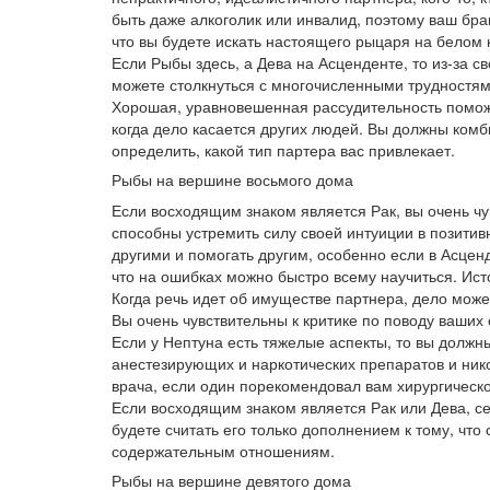
быть даже алкоголик или инвалид, поэтому ваш бра
что вы будете искать настоящего рыцаря на белом к
Если Рыбы здесь, а Дева на Асценденте, то из-за св
можете столкнуться с многочисленными трудностями
Хорошая, уравновешенная рассудительность поможе
когда дело касается других людей. Вы должны ком
определить, какой тип партера вас привлекает.
Рыбы на вершине восьмого дома
Если восходящим знаком является Рак, вы очень чу
способны устремить силу своей интуиции в позитив
другими и помогать другим, особенно если в Асценд
что на ошибках можно быстро всему научиться. Источ
Когда речь идет об имуществе партнера, дело мож
Вы очень чувствительны к критике по поводу ваших
Если у Нептуна есть тяжелые аспекты, то вы должн
анестезирующих и наркотических препаратов и нико
врача, если один порекомендовал вам хирургическ
Если восходящим знаком является Рак или Дева, се
будете считать его только дополнением к тому, что
содержательным отношениям.
Рыбы на вершине девятого дома