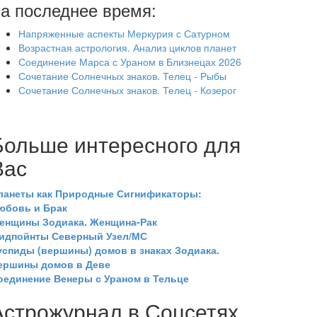
а последнее время:
Напряженные аспекты Меркурия с Сатурном
Возрастная астрология. Анализ циклов планет
Соединение Марса с Ураном в Близнецах 2026
Сочетание Солнечных знаков. Телец - Рыбы
Сочетание Солнечных знаков. Телец - Козерог
Больше интересного для
Вас
ланеты как Природные Сигнификаторы:
юбовь и Брак
енщины Зодиака. Женщина-Рак
идпойнты Северный Узел/МС
успиды (вершины) домов в знаках Зодиака.
ершины домов в Деве
оединение Венеры с Ураном в Тельце
Астрожурнал в Соцсетях