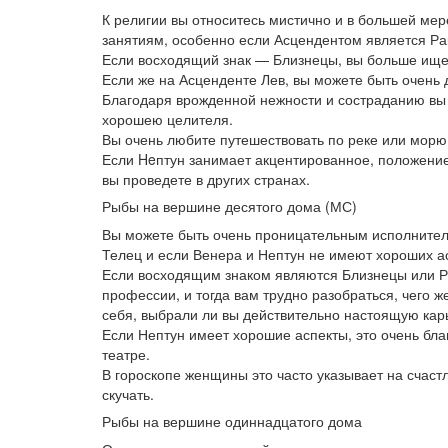
К религии вы относитесь мистично и в большей ме
занятиям, особенно если Асцендентом является Ра
Если восходящий знак — Близнецы, вы больше ищ
Если же на Асценденте Лев, вы можете быть очень
Благодаря врожденной нежности и состраданию вы
хорошею целителя.
Вы очень любите путешествовать по реке или морю 
Если Heптун занимает акцентированное, положение 
вы проведете в других странах.
Рыбы на вершине десятого дома (МС)
Вы можете быть очень проницательным исполнител
Телец и если Венера и Нептун не имеют хороших ас
Если восходящим знаком являются Близнецы или Рак
профессии, и тогда вам трудно разобраться, чего ж
себя, выбрали ли вы действительно настоящую кар
Если Нептун имеет хорошие аспекты, это очень бла
театре.
В гороскопе женщины это часто указывает на счас
скучать.
Рыбы на вершине одиннадцатого дома