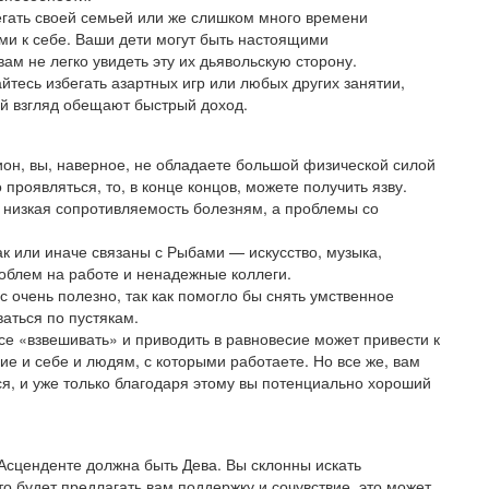
егать своей семьей или же слишком много времени
ми к себе. Ваши дети могут быть настоящими
ам не легко увидеть эту их дьявольскую сторону.
йтесь избегать азартных игр или любых других занятии,
й взгляд обещают быстрый доход.
он, вы, наверное, не обладаете большой физической силой
проявляться, то, в конце концов, можете получить язву.
с низкая сопротивляемость болезням, а проблемы со
ак или иначе связаны с Рыбами — искусство, музыка,
облем на работе и ненадежные коллеги.
с очень полезно, так как помогло бы снять умственное
ваться по пустякам.
е «взвешивать» и приводить в равновесие может привести к
ие и себе и людям, с которыми работаете. Но все же, вам
ся, и уже только благодаря этому вы потенциально хороший
Асценденте должна быть Дева. Вы склонны искать
кто будет предлагать вам поддержку и сочувствие, это может