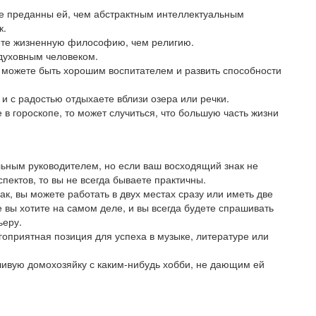
ре преданны ей, чем абстрактным интеллектуальным
к.
ете жизненную философию, чем религию.
 духовным человеком.
 можете быть хорошим воспитателем и развить способности
и с радостью отдыхаете вблизи озера или речки.
в гороскопе, то может случиться, что большую часть жизни
ьным руководителем, но если ваш восходящий знак не
пектов, то вы не всегда бываете практичны.
, вы можете работать в двух местах сразу или иметь две
е вы хотите на самом деле, и вы всегда будете спрашивать
ьеру.
гоприятная позиция для успеха в музыке, литературе или
тливую домохозяйку с каким-нибудь хобби, не дающим ей