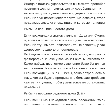
Иногда в поисках удовольствия вы можете пренебр
посвятитe детям, привязывая их серебряными нитя
ангелами дома и дьяволами во дворе или в школе, в
Если Непгун имеет неблагопритяные аспекты, стара
подразумевающих спекуляцию, и которые на первы
Рыбы на вершине шестого дома
Если восходящим знаком является Дева или Скорпи
и, если вы позволите своим эмоциям бесконтрольно 
Если Нептун имеет неблагоприятные аспекты, у ва
здоровьем трудно диагностировать.
Вы будете преуспевать во всех областях, которые т
фотография. Иначе у вас может быть множество пр
Какое-нибудь творческое увлечение было бы для ва
напряжение. Боритесь со своей склонностью волно
Если восходящий знак — Весы, ваша потребность вс
тому, что вы будете предъявлять большие требован
хватает интуиции, чтобы уметь вовремя остановить
начальник.
Рыбы на вершине седьмого дома (Dsc)
Если ваши Рыбы находятся в этом положении, то в 
непрактичного, идеалистичного партнера, кого-то, 