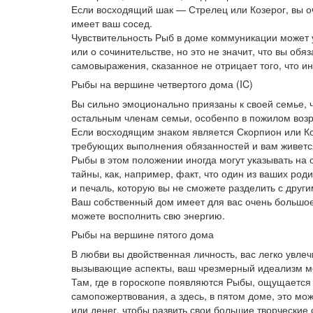
Если восходящий шак — Стрелец или Козерог, вы оч
имеет ваш сосед.
Чувствительность Рыб в доме коммуникации может у
или о сочинительстве, но это не значит, что вы обя
самовыражения, сказанное не отрицает того, что ин
Рыбы на вершине четвертого дома (IC)
Вы сильно эмоционально приязаны к своей семье, чт
остальным членам семьи, особенпо в пожилом воз
Если восходящим знаком является Скорпион или Коз
требующих выполнения обязанностей и вам живетс
Рыбы в этом положении иногда могут указывать н
тайны, как, например, факт, что один из ваших род
и печаль, которую вы не сможете разделить с друг
Ваш собственный дом имеет для вас очень большое
можете восполнить свю энергию.
Рыбы на вершине пятого дома
В любви вы двойственная личность, вас легко увле
вызывающие аспекты, ваш чрезмерный идеализм мо
Там, где в гороскопе появляются Рыбы, ощущается
самопожертвования, а здесь, в пятом доме, это мож
или денег, чтобы развить свои большие творческие