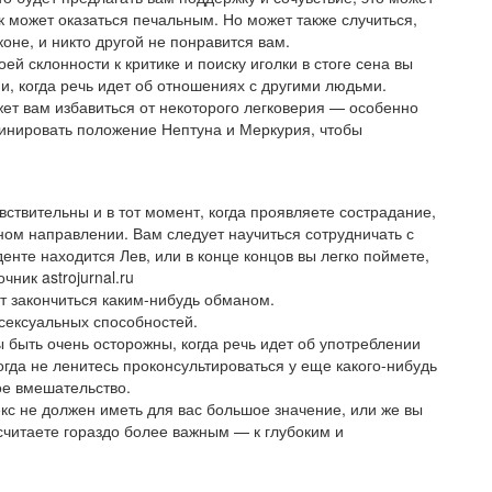
к может оказаться печальным. Но может также случиться,
оне, и никто другой не понравится вам.
оей склонности к критике и поиску иголки в стоге сена вы
, когда речь идет об отношениях с другими людьми.
т вам избавиться от некоторого легковерия — особенно
бинировать положение Нептуна и Меркурия, чтобы
вствительны и в тот момент, когда проявляете сострадание,
ном направлении. Вам следует научиться сотрудничать с
енте находится Лев, или в конце концов вы легко поймете,
ник astrojurnal.ru
ет закончиться каким-нибудь обманом.
 сексуальных способностей.
ы быть очень осторожны, когда речь идет об употреблении
гда не ленитесь проконсультироваться у еще какого-нибудь
ое вмешательство.
кс не должен иметь для вас большое значение, или же вы
 считаете гораздо более важным — к глубоким и