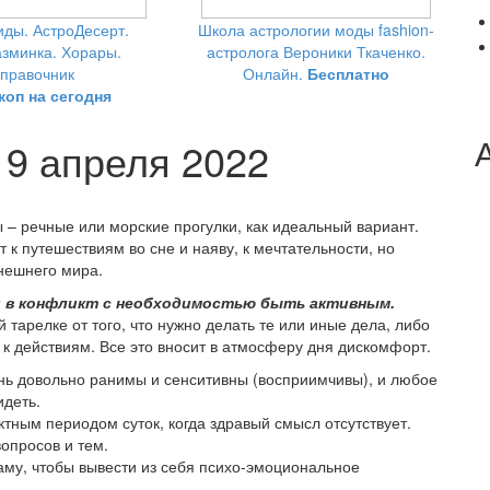
ды. АстроДесерт.
Школа астрологии моды fashion-
зминка. Хорары.
астролога Вероники Ткаченко.
правочник
Онлайн.
Бесплатно
коп на сегодня
 9 апреля 2022
 – речные или морские прогулки, как идеальный вариант.
к путешествиям во сне и наяву, к мечтательности, но
нешнего мира.
и в конфликт с необходимостью быть активным.
 тарелке от того, что нужно делать те или иные дела, либо
т к действиям. Все это вносит в атмосферу дня дискомфорт.
ень довольно ранимы и сенситивны (восприимчивы), и любое
идеть.
тным периодом суток, когда здравый смысл отсутствует.
опросов и тем.
му, чтобы вывести из себя психо-эмоциональное