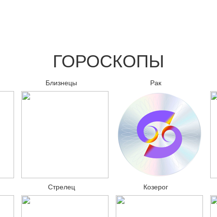
ГОРОСКОПЫ
Близнецы
Рак
Стрелец
Козерог