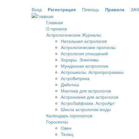
Перейти к основному содержанию
Вход
Регистрация
Помощь
Правила
ЗАЧ
Главная
О проекте
Астрологические Журналы
Натальная астрология
Астрологические прогнозы
Астрология отношений
Хорары. Элективы
Мунданная астрология
Астрошколы. Астропрограммы
АстроВитрина
Джйотиш
Мантика для астрологов
Астрономия для астрологов
АстроЛайфхаки. АстроАрт
Школа астрологии моды
Календарь гороскопов
Гороскопы
Овен
Телец