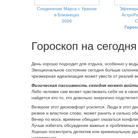
Соединение Марса с Ураном
Эфемери
в Близнецах
АстроРа
2026
С
Горос
Гороскоп на сегодня
День хорошо подходит для отдыха, особенно у воды
Эмоциональное состояние сегодня больше склоняет 
чрезмерная идеализация может увести от реалий в
Физическая пассивность сегодня может войт
Либо человек сам может чувствовать себя не в своей
найдется кто-то, кто довольно энергично подстегне
Вечером этот дискомфорт усилится. Люди в этот д
резкое и властное слово, может ранить и сильно об
Вечер по моск. времени обещает оказаться конфлик
Лучше избегать обсуждение важных и проблемных в
Хорошо посмотреть детектив или криминальную дра
напряжение.