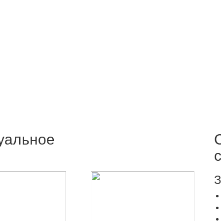
уальное
З