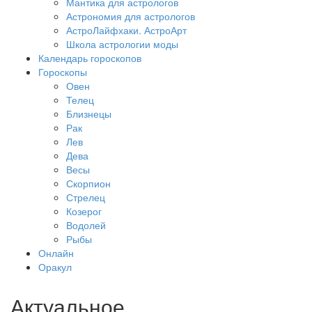
Мантика для астрологов
Астрономия для астрологов
АстроЛайфхаки. АстроАрт
Школа астрологии моды
Календарь гороскопов
Гороскопы
Овен
Телец
Близнецы
Рак
Лев
Дева
Весы
Скорпион
Стрелец
Козерог
Водолей
Рыбы
Онлайн
Оракул
Актуальное