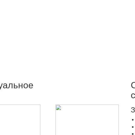
уальное
З