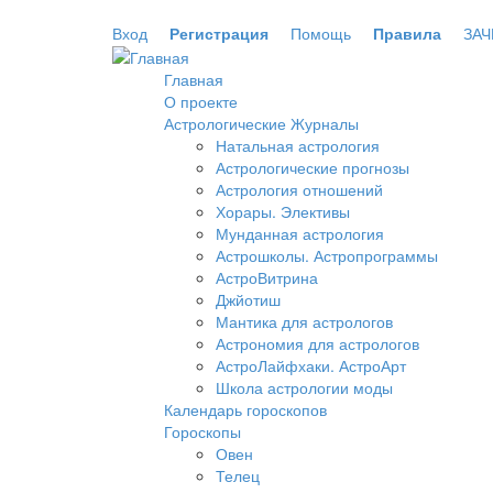
Перейти к основному содержанию
Вход
Регистрация
Помощь
Правила
ЗАЧ
Главная
О проекте
Астрологические Журналы
Натальная астрология
Астрологические прогнозы
Астрология отношений
Хорары. Элективы
Мунданная астрология
Астрошколы. Астропрограммы
АстроВитрина
Джйотиш
Мантика для астрологов
Астрономия для астрологов
АстроЛайфхаки. АстроАрт
Школа астрологии моды
Календарь гороскопов
Гороскопы
Овен
Телец