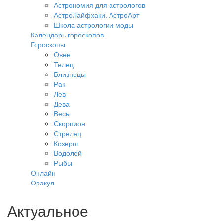
Астрономия для астрологов
АстроЛайфхаки. АстроАрт
Школа астрологии моды
Календарь гороскопов
Гороскопы
Овен
Телец
Близнецы
Рак
Лев
Дева
Весы
Скорпион
Стрелец
Козерог
Водолей
Рыбы
Онлайн
Оракул
Актуальное