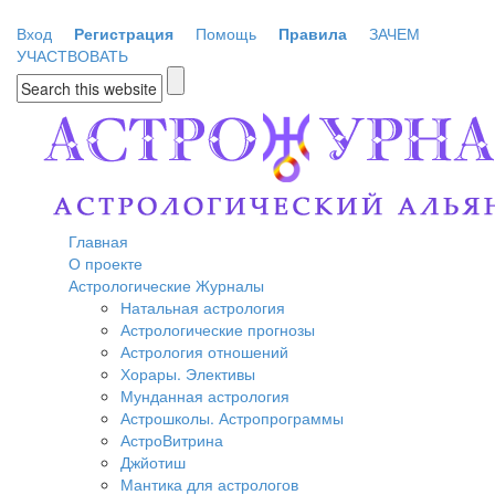
Перейти к основному содержанию
Вход
Регистрация
Помощь
Правила
ЗАЧЕМ
УЧАСТВОВАТЬ
Форма поиска
Главная
О проекте
Астрологические Журналы
Натальная астрология
Астрологические прогнозы
Астрология отношений
Хорары. Элективы
Мунданная астрология
Астрошколы. Астропрограммы
АстроВитрина
Джйотиш
Мантика для астрологов