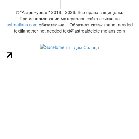
© "Астрожурнал" 2018 - 2026. Все права защищены.
При использовании материалов сайта ссылка на
astroalians.com
обязательна. Обратная связь: ma
not needed
text
il
another not needed text
@astroal
delete me
ians.com