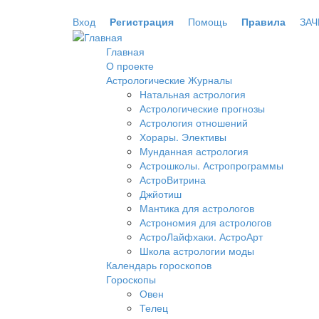
Перейти к основному содержанию
Вход
Регистрация
Помощь
Правила
ЗАЧ
Главная
О проекте
Астрологические Журналы
Натальная астрология
Астрологические прогнозы
Астрология отношений
Хорары. Элективы
Мунданная астрология
Астрошколы. Астропрограммы
АстроВитрина
Джйотиш
Мантика для астрологов
Астрономия для астрологов
АстроЛайфхаки. АстроАрт
Школа астрологии моды
Календарь гороскопов
Гороскопы
Овен
Телец