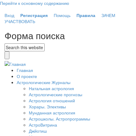
Перейти к основному содержанию
Вход
Регистрация
Помощь
Правила
ЗАЧЕМ
УЧАСТВОВАТЬ
Форма поиска
Главная
О проекте
Астрологические Журналы
Натальная астрология
Астрологические прогнозы
Астрология отношений
Хорары. Элективы
Мунданная астрология
Астрошколы. Астропрограммы
АстроВитрина
Джйотиш