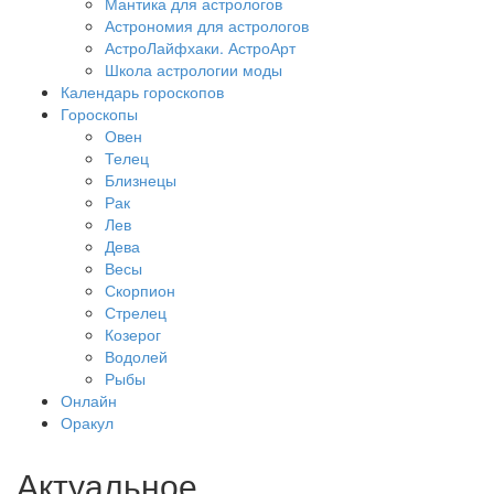
Мантика для астрологов
Астрономия для астрологов
АстроЛайфхаки. АстроАрт
Школа астрологии моды
Календарь гороскопов
Гороскопы
Овен
Телец
Близнецы
Рак
Лев
Дева
Весы
Скорпион
Стрелец
Козерог
Водолей
Рыбы
Онлайн
Оракул
Актуальное