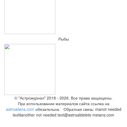
Рыбы
© "Астрожурнал" 2018 - 2026. Все права защищены.
При использовании материалов сайта ссылка на
astroalians.com
обязательна. Обратная связь: ma
not needed
text
il
another not needed text
@astroal
delete me
ians.com