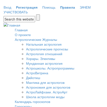
Перейти к основному содержанию
Вход
Регистрация
Помощь
Правила
ЗАЧЕМ
УЧАСТВОВАТЬ
Форма поиска
Главная
О проекте
Астрологические Журналы
Натальная астрология
Астрологические прогнозы
Астрология отношений
Хорары. Элективы
Мунданная астрология
Астрошколы. Астропрограммы
АстроВитрина
Джйотиш
Мантика для астрологов
Астрономия для астрологов
АстроЛайфхаки. АстроАрт
Школа астрологии моды
Календарь гороскопов
Гороскопы