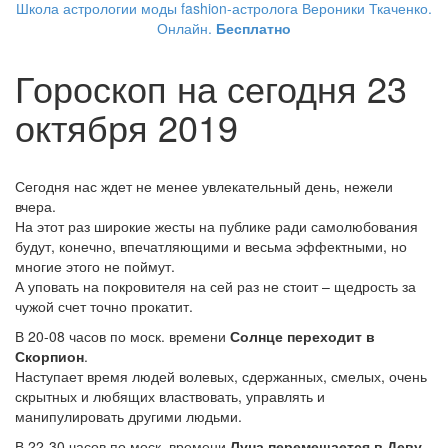
Школа астрологии моды fashion-астролога Вероники Ткаченко.
Онлайн.
Бесплатно
Гороскоп на сегодня 23
октября 2019
Сегодня нас ждет не менее увлекательный день, нежели
вчера.
На этот раз широкие жесты на публике ради самолюбования
будут, конечно, впечатляющими и весьма эффектными, но
многие этого не поймут.
А уповать на покровителя на сей раз не стоит – щедрость за
чужой счет точно прокатит.
В 20-08 часов по моск. времени
Солнце переходит в
Скорпион
.
Наступает время людей волевых, сдержанных, смелых, очень
скрытных и любящих властвовать, управлять и
манипулировать другими людьми.
В 22-30 часов по моск. времени
Луна перемещается в Деву.