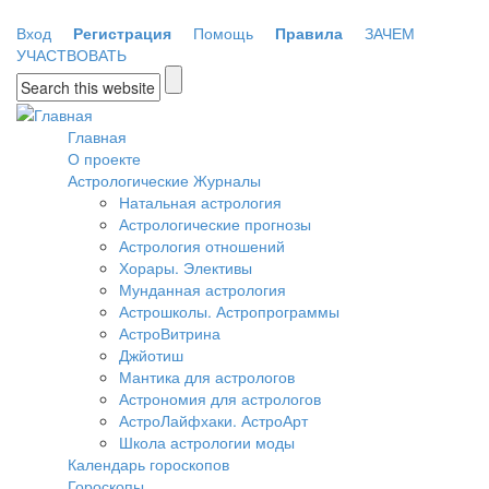
Перейти к основному содержанию
Вход
Регистрация
Помощь
Правила
ЗАЧЕМ
УЧАСТВОВАТЬ
Форма поиска
Главная
О проекте
Астрологические Журналы
Натальная астрология
Астрологические прогнозы
Астрология отношений
Хорары. Элективы
Мунданная астрология
Астрошколы. Астропрограммы
АстроВитрина
Джйотиш
Мантика для астрологов
Астрономия для астрологов
АстроЛайфхаки. АстроАрт
Школа астрологии моды
Календарь гороскопов
Гороскопы