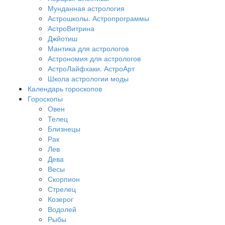
Мунданная астрология
Астрошколы. Астропрограммы
АстроВитрина
Джйотиш
Мантика для астрологов
Астрономия для астрологов
АстроЛайфхаки. АстроАрт
Школа астрологии моды
Календарь гороскопов
Гороскопы
Овен
Телец
Близнецы
Рак
Лев
Дева
Весы
Скорпион
Стрелец
Козерог
Водолей
Рыбы