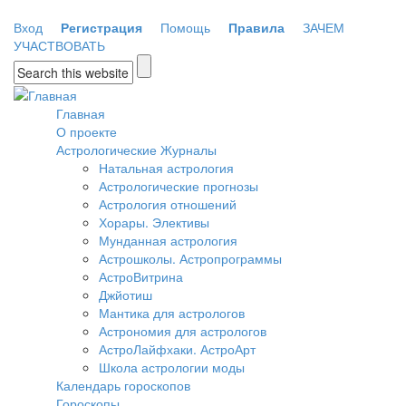
Перейти к основному содержанию
Вход
Регистрация
Помощь
Правила
ЗАЧЕМ
УЧАСТВОВАТЬ
Форма поиска
Главная
О проекте
Астрологические Журналы
Натальная астрология
Астрологические прогнозы
Астрология отношений
Хорары. Элективы
Мунданная астрология
Астрошколы. Астропрограммы
АстроВитрина
Джйотиш
Мантика для астрологов
Астрономия для астрологов
АстроЛайфхаки. АстроАрт
Школа астрологии моды
Календарь гороскопов
Гороскопы