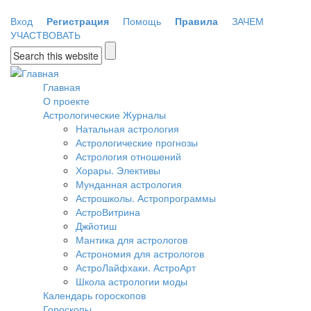
Перейти к основному содержанию
Вход
Регистрация
Помощь
Правила
ЗАЧЕМ
УЧАСТВОВАТЬ
Форма поиска
Главная
О проекте
Астрологические Журналы
Натальная астрология
Астрологические прогнозы
Астрология отношений
Хорары. Элективы
Мунданная астрология
Астрошколы. Астропрограммы
АстроВитрина
Джйотиш
Мантика для астрологов
Астрономия для астрологов
АстроЛайфхаки. АстроАрт
Школа астрологии моды
Календарь гороскопов
Гороскопы