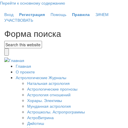
Перейти к основному содержанию
Вход
Регистрация
Помощь
Правила
ЗАЧЕМ
УЧАСТВОВАТЬ
Форма поиска
Главная
О проекте
Астрологические Журналы
Натальная астрология
Астрологические прогнозы
Астрология отношений
Хорары. Элективы
Мунданная астрология
Астрошколы. Астропрограммы
АстроВитрина
Джйотиш