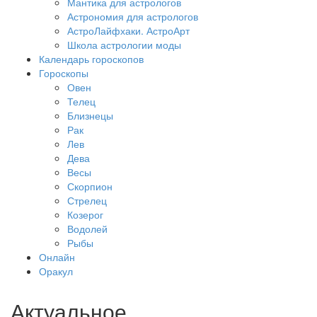
Мантика для астрологов
Астрономия для астрологов
АстроЛайфхаки. АстроАрт
Школа астрологии моды
Календарь гороскопов
Гороскопы
Овен
Телец
Близнецы
Рак
Лев
Дева
Весы
Скорпион
Стрелец
Козерог
Водолей
Рыбы
Онлайн
Оракул
Актуальное