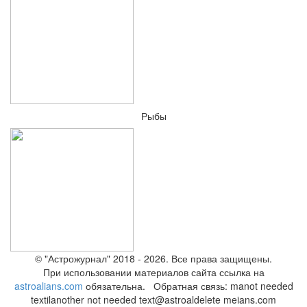
Рыбы
© "Астрожурнал" 2018 - 2026. Все права защищены.
При использовании материалов сайта ссылка на
astroalians.com
обязательна. Обратная связь: ma
not needed
text
il
another not needed text
@astroal
delete me
ians.com