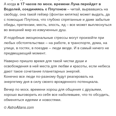
А когда
в 17 часов по моск. времени Луна перейдет в
Водолей, соединяясь с Плутоном
– читай, вырвавшись на
свободу, она такой гейзер (фонтан кипятка) может выдать, да
с помощью Плутона, что глубоко спрятанные и даже забытые
обиды, претензии, месть, злость, яд – все может выплеснуться
во внешний мир из измученных душ.
И подобные эмоциональные стрессы могут произойти при
любых обстоятельствах – на работе, в транспорте, дома, на
улице, в гостях, в поездке – люди везде. И в самый ничего не
предвещающий момент.
Наверно пришло время для такой чистки души и
освобождения в ней места для любви и красоты, если небеса
дают такое сочетание планетарных энергий.
Конечно все люди по-разному будут реагировать на
энергетику дня в силу своего врожденного потенциала.
Вечер по моск. времени хорош для общения с друзьями,
хорошо выговорить из себя все наболевшее, что-то обсудить,
обменяться идеями и новостями.
© AstroAlians.com