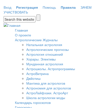
Перейти к основному содержанию
Вход
Регистрация
Помощь
Правила
ЗАЧЕМ
УЧАСТВОВАТЬ
Форма поиска
Главная
О проекте
Астрологические Журналы
Натальная астрология
Астрологические прогнозы
Астрология отношений
Хорары. Элективы
Мунданная астрология
Астрошколы. Астропрограммы
АстроВитрина
Джйотиш
Мантика для астрологов
Астрономия для астрологов
АстроЛайфхаки. АстроАрт
Школа астрологии моды
Календарь гороскопов
Гороскопы