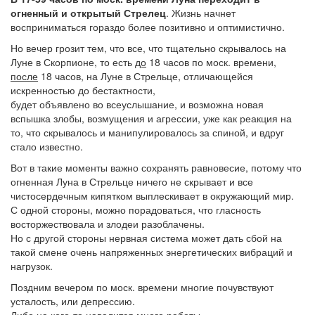
огненный и открытый Стрелец
. Жизнь начнет
восприниматься гораздо более позитивно и оптимистично.
Но вечер грозит тем, что все, что тщательно скрывалось на
Луне в Скорпионе, то есть
до
18 часов по моск. времени,
после
18 часов, на Луне в Стрельце, отличающейся
искренностью до бестактности,
будет объявлено во всеуслышание, и возможна новая
вспышка злобы, возмущения и агрессии, уже как реакция на
то, что скрывалось и манипулировалось за спиной, и вдруг
стало известно.
Вот в такие моменты важно сохранять равновесие, потому что
огненная Луна в Стрельце ничего не скрывает и все
чистосердечным кипятком выплескивает в окружающий мир.
С одной стороны, можно порадоваться, что гласность
восторжествовала и злодеи разоблачены.
Но с другой стороны нервная система может дать сбой на
такой смене очень напряженных энергетических вибраций и
нагрузок.
Поздним вечером по моск. времени многие почувствуют
усталость, или депрессию.