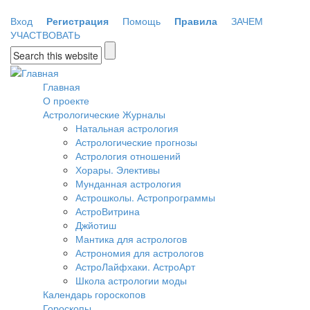
Перейти к основному содержанию
Вход
Регистрация
Помощь
Правила
ЗАЧЕМ
УЧАСТВОВАТЬ
Форма поиска
Главная
О проекте
Астрологические Журналы
Натальная астрология
Астрологические прогнозы
Астрология отношений
Хорары. Элективы
Мунданная астрология
Астрошколы. Астропрограммы
АстроВитрина
Джйотиш
Мантика для астрологов
Астрономия для астрологов
АстроЛайфхаки. АстроАрт
Школа астрологии моды
Календарь гороскопов
Гороскопы