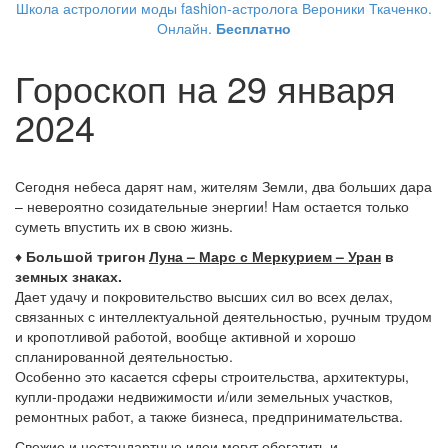
Школа астрологии моды fashion-астролога Вероники Ткаченко.
Онлайн.
Бесплатно
Гороскоп на 29 января
2024
Сегодня небеса дарят нам, жителям Земли, два больших дара
– невероятно созидательные энергии! Нам остается только
суметь впустить их в свою жизнь.
♦
Большой тригон
Луна – Марс с Меркурием – Уран
в
земных знаках.
Дает удачу и покровительство высших сил во всех делах,
связанных с интеллектуальной деятельностью, ручным трудом
и кропотливой работой, вообще активной и хорошо
спланированной деятельностью.
Особенно это касается сферы строительства, архитектуры,
купли-продажи недвижимости и/или земельных участков,
ремонтных работ, а также бизнеса, предпринимательства.
Свежие и нестандартные идеи могут обогатить и