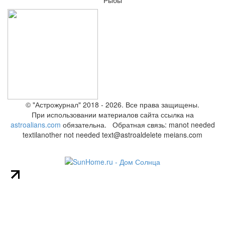
Рыбы
© "Астрожурнал" 2018 - 2026. Все права защищены.
При использовании материалов сайта ссылка на
astroalians.com
обязательна. Обратная связь: ma
not needed
text
il
another not needed text
@astroal
delete me
ians.com