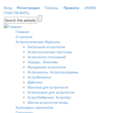
Перейти к основному содержанию
Вход
Регистрация
Помощь
Правила
ЗАЧЕМ
УЧАСТВОВАТЬ
Форма поиска
Главная
О проекте
Астрологические Журналы
Натальная астрология
Астрологические прогнозы
Астрология отношений
Хорары. Элективы
Мунданная астрология
Астрошколы. Астропрограммы
АстроВитрина
Джйотиш
Мантика для астрологов
Астрономия для астрологов
АстроЛайфхаки. АстроАрт
Школа астрологии моды
Календарь гороскопов
Гороскопы