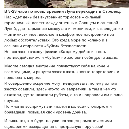
В 3-23 часа по моск. времени Луна переходит в Стрелец
.
Нас ждет день без внутренних тормозов – сильный
гармоничный аспект между огненным Солнцем и огненной
Луной, дает гармонию между эго и эмоциями, и как следствие
– оптимистичное, веселое и комфортное настроение при
любых обстоятельствах. Это когда море по колено и в
сознании стираются «буйки» безопасности.
Но, согласно закону физики «Каждому действию есть
противодействие», и «буйки» не заставят себя долго ждать.
Многие сегодня внутренне почувствуют себя на коне и
всемогущими, и ринутся захватывать «новые территории» и
повелевать миром.
И совершенно искренне могут недоумевать, почему их там
жестко осадили, здесь что-то им запретили, а там в чем-то
отказали, где-то наказали рублем, а то и направили им в лицо
оружие.
Но многие воспримут эти «палки в колеса» с юморком и
бравадами, повышая свой уровень драйва.
И лишь тот, кто будет по уши поглощен романтическими
сценариями возвращения в прекрасную пору своей